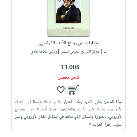
العناية
الأكثر
شحن
أدوات
بالأسنان
مبيعاً
مجاني
المائدة
الحمية
العودة
بنود
الأوعية
والتغذية
للمدارس
مختارة
والتخزين
اشتراكات
اكسسوارات
مختارات من روائع الأدب الفرنسي...
أدوات
كتب
كل
بحث
لـ
المطبخ
| مركز التاريخ العربي للنشر |ورقي غلاف عادي
الاشتراكات
اكسسوارات
متقدم
منزلية
صندوق
11.00$
القراءة
اكسسوارات
شحن مخفض
iKitab
ملابس
نيل
بلا
مطرزات
وفرات
حدود
نبذة الناشر:
وفي الأخير يمكننا اعتبار الأدب عاملا حاسمًا في الثقافة
حقائب
عن
حسابك
الأوروبية، حيث كان الأدباء والمثقفون جزءًا أساسيًا من المجتمع
حلي
الشركة
الأوروبي، بالصورة والشكل الذي ساهم في تشكيل الفكر الأوروبي ونشر
عناية
لائحة
سياسة
إقرأ المزيد »
الثق...
بالذات
الأمنيات
الشركة