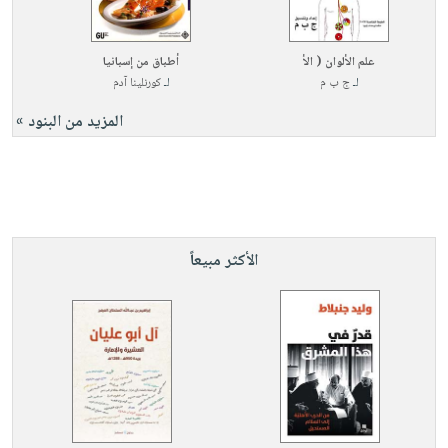
علم الألوان ( الأ
أطباق من إسبانيا
لـ
ج ب م
لـ
كورنلينا آدم
المزيد من البنود »
الأكثر مبيعاً