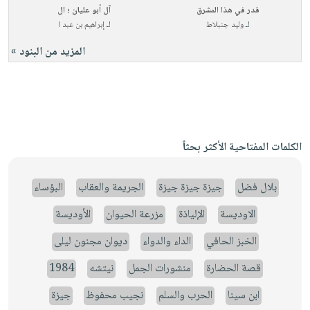
قدر في هذا المشرق
آل أبو عليان ؛ ال
لـ
وليد جنبلاط
لـ
إبراهيم بن عبد ا
المزيد من البنود »
الكلمات المفتاحية الأكثر بحثاً
بلال فضل
جيزة جيزة جيزة
الجريمة والعقاب
البؤساء
الاوديسة
الإلياذة
مزرعة الحيوان
الأوديسة
الخبز الحافي
الداء والدواء
ديوان مجنون ليلى
قصة الحضارة
منشورات الجمل
نيتشه
1984
ابن سينا
الحرب والسلم
نجيب محفوظ
جيزة