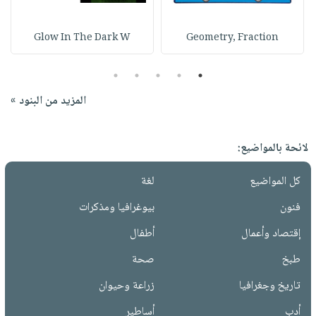
Glow In The Dark W
Geometry, Fraction
5
4
3
2
1
المزيد من البنود »
لائحة بالمواضيع:
كل المواضيع
لغة
فنون
بيوغرافيا ومذكرات
إقتصاد وأعمال
أطفال
طبخ
صحة
تاريخ وجغرافيا
زراعة وحيوان
أدب
أساطير