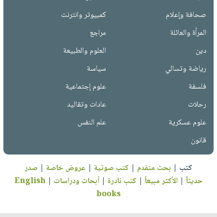
صحافة وإعلام
كمبيوتر وانترنت
المرأة والعائلة
مراجع
دين
العلوم والطبيعة
رياضة وتسالي
سياسة
فلسفة
علوم إجتماعية
رحلات
عادات وتقاليد
علوم عسكرية
علم النفس
قانون
كتب
|
بحث متقدم
|
كتب صوتية
|
عروض خاصة
|
صدر
حديثاً
|
الأكثر مبيعاً
|
كتب نادرة
|
أبحاث ودراسات
|
English
books