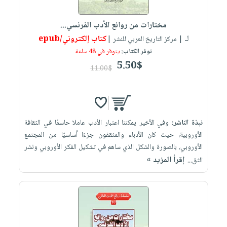
إختياراتنا
تعليمية
أسئلة
إختياراتنا
المواضيع
iKitab
يتكرر
مختارات من روائع الأدب الفرنسي...
كتب
بلا
الأكثر
طرحها
لـ
كتاب إلكتروني/epub
أكاديمية
| مركز التاريخ العربي للنشر |
الصحة
حدود
مبيعاً
تحميل
توفر الكتاب:
يتوفر في 48 ساعة
والعناية
صندوق
أسئلة
إختياراتنا
masmu3
5.50$
الشخصية
القراءة
11.00$
يتكرر
وسائل
على
جديد
English
طرحها
تعليمية
Android
books
الكل
تحميل
صندوق
تحميل
iKitab
أجهزة
القراءة
المطبخ
masmu3
نبذة الناشر:
وفي الأخير يمكننا اعتبار الأدب عاملا حاسمًا في الثقافة
على
العناية
والسفرة
على
جوائز
الأوروبية، حيث كان الأدباء والمثقفون جزءًا أساسيًا من المجتمع
Android
جديد
الشخصية
Apple
الأوروبي، بالصورة والشكل الذي ساهم في تشكيل الفكر الأوروبي ونشر
تحميل
العناية
إقرأ المزيد »
الثق...
الكل
iKitab
وتصفيف
أواني
متجر
على
الشعر
الطهي
الهدايا
Apple
العناية
أدوات
بالجسم
أقسام
الخبز