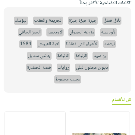
الكلمات المفتاحية الأكثر بحثاً
بلال فضل
جيزة جيزة جيزة
الجريمة والعقاب
البؤساء
الأوديسة
مزرعة الحيوان
الاوديسة
الخبز الحافي
نيتشه
الأشياء التي تنقذنا
لعبة العروش
1984
ابن سينا
الإلياذة
الالياذة
جانتي ستايل
ديوان مجنون ليلى
روايات
قصة الحضارة
نجيب محفوظ
كل الأقسام