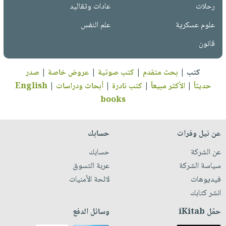
رحلات
عادات وتقاليد
علوم عسكرية
علم النفس
قانون
كتب
|
بحث متقدم
|
كتب صوتية
|
عروض خاصة
|
صدر
حديثاً
|
الأكثر مبيعاً
|
كتب نادرة
|
أبحاث ودراسات
|
English
books
عن نيل وفرات
حسابك
عن الشركة
حسابك
سياسة الشركة
عربة التسوق
فيديوهات
لائحة الأمنيات
انشر كتابك
حمّل iKitab
وسائل الدفع