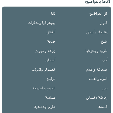
لائحة بالمواضيع:
كل المواضيع
لغة
فنون
بيوغرافيا ومذكرات
إقتصاد وأعمال
أطفال
طبخ
صحة
تاريخ وجغرافيا
زراعة وحيوان
أدب
أساطير
صحافة وإعلام
كمبيوتر وانترنت
المرأة والعائلة
مراجع
دين
العلوم والطبيعة
رياضة وتسالي
سياسة
فلسفة
علوم إجتماعية