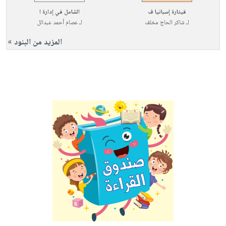
صابون
فيديوهات
قيثارة إسبانيا ف
الشامل في إدارة ا
عربة
أطفال
أسئلة
لـ
شاكر الحاج مخلف
لـ
عصام أحمد عبدالل
التسوق
مناسبات
يتكرر
المزيد من البنود »
طرحها
نشرة
الإصدارات
خدمات
نيل
وفرات
انشر
كتابك
تواصل
معنا