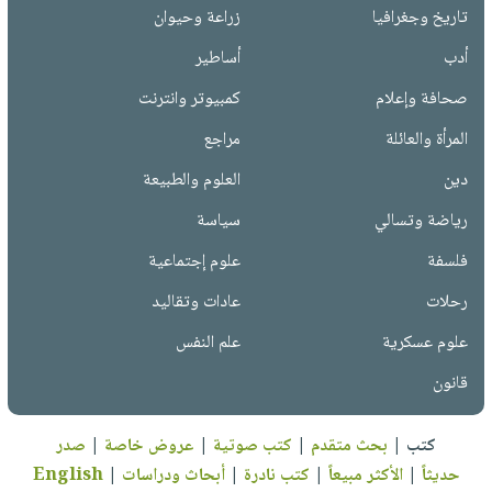
تاريخ وجغرافيا
زراعة وحيوان
أدب
أساطير
صحافة وإعلام
كمبيوتر وانترنت
المرأة والعائلة
مراجع
دين
العلوم والطبيعة
رياضة وتسالي
سياسة
فلسفة
علوم إجتماعية
رحلات
عادات وتقاليد
علوم عسكرية
علم النفس
قانون
كتب
|
بحث متقدم
|
كتب صوتية
|
عروض خاصة
|
صدر
حديثاً
|
الأكثر مبيعاً
|
كتب نادرة
|
أبحاث ودراسات
|
English