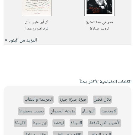
قدر في هذا المشرق
آل أبو عليان ؛ ال
لـ
وليد جنبلاط
لـ
إبراهيم بن عبد ا
المزيد من البنود »
الكلمات المفتاحية الأكثر بحثاً
بلال فضل
جيزة جيزة جيزة
الجريمة والعقاب
الاوديسة
البؤساء
مزرعة الحيوان
نجيب محفوظ
الأشياء التي تنقذنا
الإلياذة
نيتشه
ابن سينا
الالياذة
الخبز الحافي
القانون في الطب
جانتي ستايل