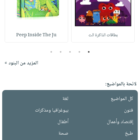
بطاقات الذاكرة الت
Peep Inside The Ju
5
4
3
2
1
المزيد من البنود »
لائحة بالمواضيع:
كل المواضيع
لغة
فنون
بيوغرافيا ومذكرات
إقتصاد وأعمال
أطفال
طبخ
صحة