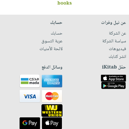
books
عن نيل وفرات
حسابك
عن الشركة
حسابك
سياسة الشركة
عربة التسوق
فيديوهات
لائحة الأمنيات
انشر كتابك
حمّل iKitab
وسائل الدفع