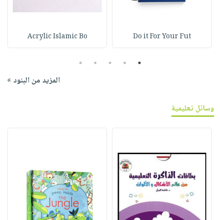
Acrylic Islamic Bo
Do it For Your Fut
5
4
3
2
1
المزيد من البنود »
وسائل تعليمية