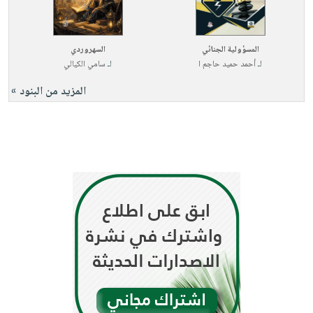
صابون
فيديوهات
عربة
أطفال
أسئلة
التسوق
مناسبات
المسؤولية الجنائي
السهروردي
يتكرر
لـ
أحمد حميد حاجم ا
لـ
سامي الكيالي
طرحها
نشرة
المزيد من البنود »
الإصدارات
خدمات
نيل
وفرات
انشر
كتابك
تواصل
معنا