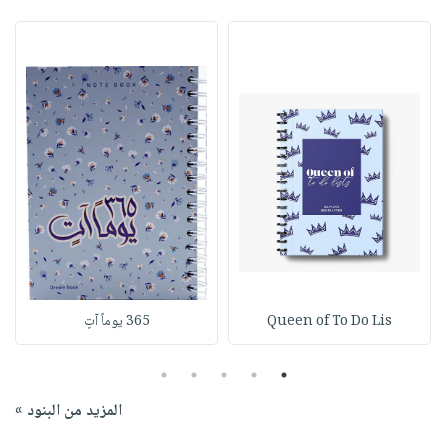
Queen of To Do Lis
365 يوماً آتٍ
5
4
3
2
1
المزيد من البنود »