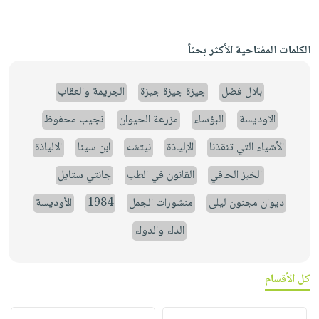
الكلمات المفتاحية الأكثر بحثاً
بلال فضل
جيزة جيزة جيزة
الجريمة والعقاب
الاوديسة
البؤساء
مزرعة الحيوان
نجيب محفوظ
الأشياء التي تنقذنا
الإلياذة
نيتشه
ابن سينا
الالياذة
الخبز الحافي
القانون في الطب
جانتي ستايل
ديوان مجنون ليلى
منشورات الجمل
1984
الأوديسة
الداء والدواء
كل الأقسام