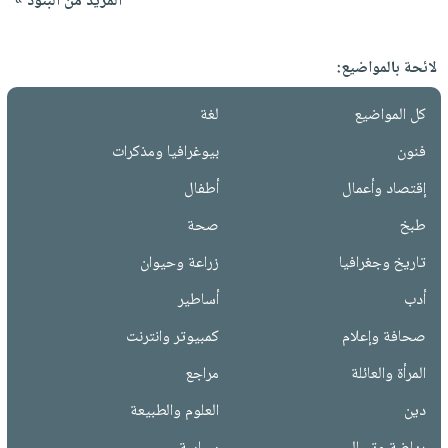
المزيد من البنود »
لائحة بالمواضيع:
كل المواضيع
لغة
فنون
بيوغرافيا ومذكرات
إقتصاد وأعمال
أطفال
طبخ
صحة
تاريخ وجغرافيا
زراعة وحيوان
أدب
أساطير
صحافة وإعلام
كمبيوتر وانترنت
المرأة والعائلة
مراجع
دين
العلوم والطبيعة