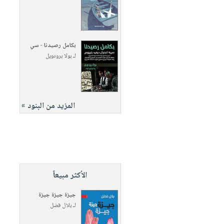
بكامل رصيدنا - سي
لـ
بولا برودويل
المزيد من البنود »
الأكثر مبيعاً
جيزة جيزة جيزة
لـ
بلال فضل