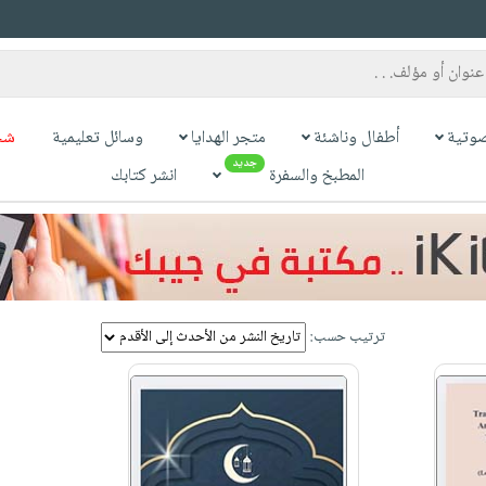
وتية
أطفال وناشئة
متجر الهدايا
وسائل تعليمية
شح
جديد
المطبخ والسفرة
انشر كتابك
ترتيب حسب: