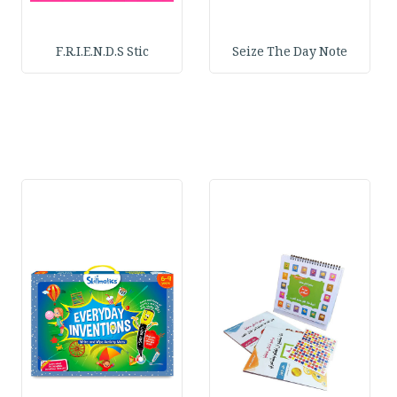
F.R.I.E.N.D.S Stic
Seize The Day Note