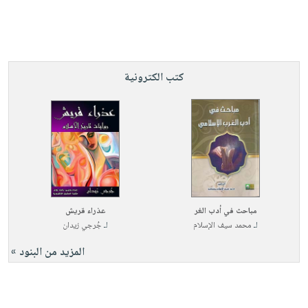
صابون
فيديوهات
عربة
أطفال
أسئلة
التسوق
مناسبات
يتكرر
طرحها
نشرة
كتب الكترونية
الإصدارات
خدمات
نيل
وفرات
انشر
كتابك
تواصل
معنا
مباحث في أدب الغر
عذراء قريش
لـ
محمد سيف الإسلام
لـ
جُرجي زيدان
المزيد من البنود »