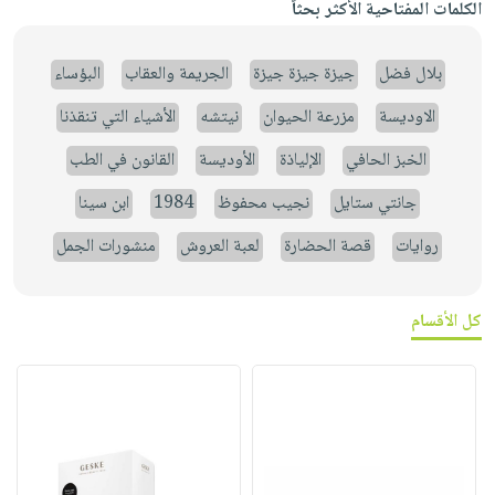
الكلمات المفتاحية الأكثر بحثاً
بلال فضل
جيزة جيزة جيزة
الجريمة والعقاب
البؤساء
الاوديسة
مزرعة الحيوان
نيتشه
الأشياء التي تنقذنا
الخبز الحافي
الإلياذة
الأوديسة
القانون في الطب
جانتي ستايل
نجيب محفوظ
1984
ابن سينا
روايات
قصة الحضارة
لعبة العروش
منشورات الجمل
كل الأقسام