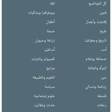
كل المواضيع
لغة
فنون
بيوغرافيا ومذكرات
إقتصاد وأعمال
أطفال
طبخ
صحة
تاريخ وجغرافيا
زراعة وحيوان
أدب
أساطير
صحافة وإعلام
كمبيوتر وانترنت
المرأة والعائلة
مراجع
دين
العلوم والطبيعة
رياضة وتسالي
سياسة
فلسفة
علوم إجتماعية
رحلات
عادات وتقاليد