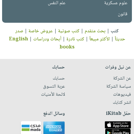
علوم عسكرية
علم النفس
قانون
كتب
|
بحث متقدم
|
كتب صوتية
|
عروض خاصة
|
صدر
حديثاً
|
الأكثر مبيعاً
|
كتب نادرة
|
أبحاث ودراسات
|
English
books
عن نيل وفرات
حسابك
عن الشركة
حسابك
سياسة الشركة
عربة التسوق
فيديوهات
لائحة الأمنيات
انشر كتابك
حمّل iKitab
وسائل الدفع