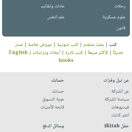
رحلات
عادات وتقاليد
علوم عسكرية
علم النفس
قانون
كتب
|
بحث متقدم
|
كتب صوتية
|
عروض خاصة
|
صدر
حديثاً
|
الأكثر مبيعاً
|
كتب نادرة
|
أبحاث ودراسات
|
English
books
عن نيل وفرات
حسابك
عن الشركة
حسابك
سياسة الشركة
عربة التسوق
فيديوهات
لائحة الأمنيات
انشر كتابك
حمّل iKitab
وسائل الدفع