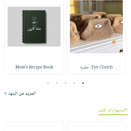
Eye Clutch : حقيبة
Mom's Recipe Book
5
4
3
2
1
المزيد من البنود »
اكسسوارات كتب