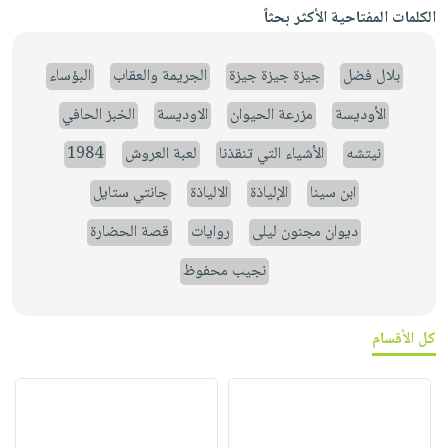
الكلمات المفتاحية الأكثر بحثاً
بلال فضل
جيزة جيزة جيزة
الجريمة والعقاب
البؤساء
الأوديسة
مزرعة الحيوان
الاوديسة
الخبز الحافي
نيتشه
الأشياء التي تنقذنا
لعبة العروش
1984
ابن سينا
الإلياذة
الالياذة
جانتي ستايل
ديوان مجنون ليلى
روايات
قصة الحضارة
نجيب محفوظ
كل الأقسام