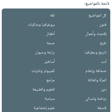
لائحة بالمواضيع:
كل المواضيع
لغة
فنون
بيوغرافيا ومذكرات
إقتصاد وأعمال
أطفال
طبخ
صحة
تاريخ وجغرافيا
زراعة وحيوان
أدب
أساطير
صحافة وإعلام
كمبيوتر وانترنت
المرأة والعائلة
مراجع
دين
العلوم والطبيعة
رياضة وتسالي
سياسة
فلسفة
علوم إجتماعية