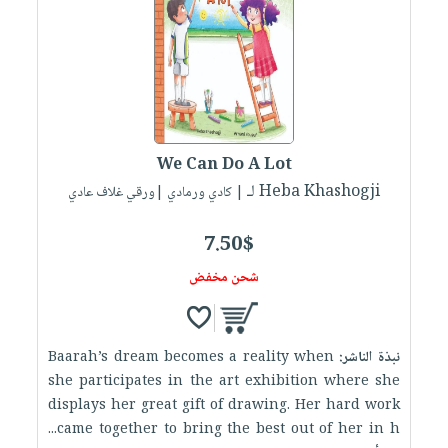
العناية
الأكثر
شحن
أدوات
بالأسنان
مبيعاً
مجاني
المائدة
الحمية
العودة
بنود
الأوعية
والتغذية
للمدارس
مختارة
والتخزين
اشتراكات
اكسسوارات
أدوات
كتب
كل
بحث
We Can Do A Lot
المطبخ
الاشتراكات
اكسسوارات
متقدم
لـ Heba Khashogji
| كادي ورمادي |ورقي غلاف عادي
منزلية
صندوق
القراءة
7.50$
اكسسوارات
iKitab
ملابس
شحن مخفض
نيل
بلا
مطرزات
وفرات
حدود
حقائب
عن
حسابك
نبذة الناشر:
Baarah’s dream becomes a reality when
حلي
الشركة
she participates in the art exhibition where she
عناية
لائحة
سياسة
displays her great gift of drawing. Her hard work
بالذات
الأمنيات
came together to bring the best out of her in h...
الشركة