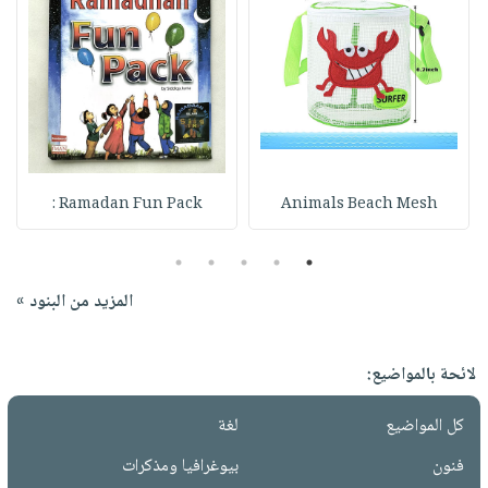
Ramadan Fun Pack :
Animals Beach Mesh
5
4
3
2
1
المزيد من البنود »
لائحة بالمواضيع:
كل المواضيع
لغة
فنون
بيوغرافيا ومذكرات