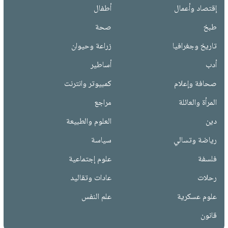
إقتصاد وأعمال
أطفال
طبخ
صحة
تاريخ وجغرافيا
زراعة وحيوان
أدب
أساطير
صحافة وإعلام
كمبيوتر وانترنت
المرأة والعائلة
مراجع
دين
العلوم والطبيعة
رياضة وتسالي
سياسة
فلسفة
علوم إجتماعية
رحلات
عادات وتقاليد
علوم عسكرية
علم النفس
قانون