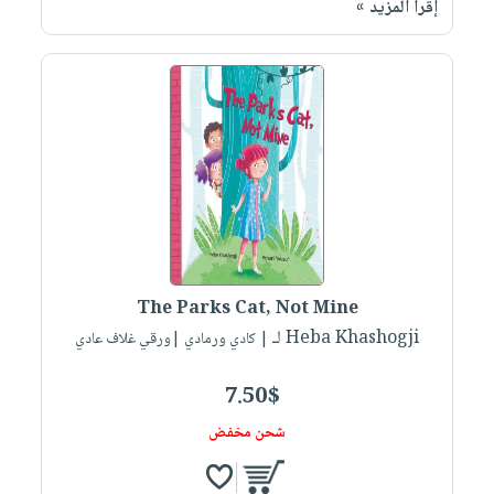
إقرأ المزيد »
صابون
فيديوهات
عربة
أطفال
أسئلة
التسوق
مناسبات
يتكرر
طرحها
نشرة
الإصدارات
خدمات
نيل
وفرات
انشر
كتابك
تواصل
The Parks Cat, Not Mine
معنا
لـ Heba Khashogji
| كادي ورمادي |ورقي غلاف عادي
7.50$
شحن مخفض