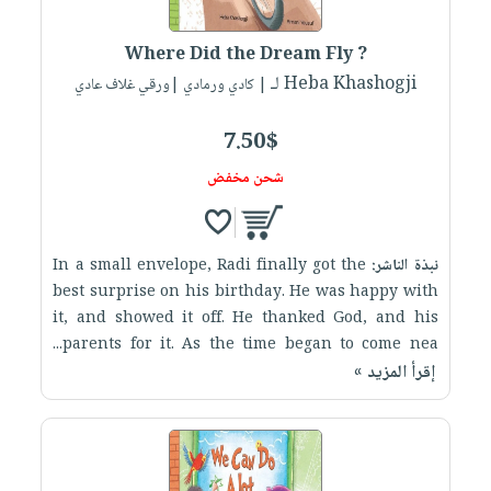
إختياراتنا
تعليمية
أسئلة
إختياراتنا
المواضيع
iKitab
يتكرر
Where Did the Dream Fly ?
كتب
بلا
الأكثر
طرحها
لـ Heba Khashogji
أكاديمية
| كادي ورمادي |ورقي غلاف عادي
الصحة
حدود
مبيعاً
تحميل
والعناية
صندوق
أسئلة
إختياراتنا
masmu3
7.50$
الشخصية
القراءة
يتكرر
وسائل
على
جديد
شحن مخفض
English
طرحها
تعليمية
Android
books
الكل
تحميل
صندوق
تحميل
iKitab
أجهزة
القراءة
المطبخ
masmu3
نبذة الناشر:
In a small envelope, Radi finally got the
على
العناية
والسفرة
على
جوائز
best surprise on his birthday. He was happy with
Android
جديد
الشخصية
Apple
it, and showed it off. He thanked God, and his
تحميل
العناية
parents for it. As the time began to come nea...
الكل
إقرأ المزيد »
iKitab
وتصفيف
أواني
متجر
على
الشعر
الطهي
الهدايا
Apple
العناية
أدوات
بالجسم
أقسام
الخبز