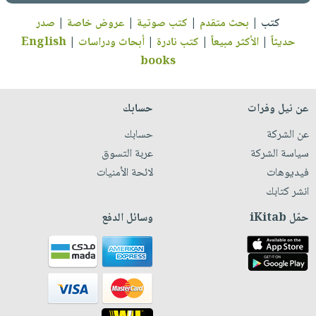
كتب
|
بحث متقدم
|
كتب صوتية
|
عروض خاصة
|
صدر
حديثاً
|
الأكثر مبيعاً
|
كتب نادرة
|
أبحاث ودراسات
|
English
books
عن نيل وفرات
حسابك
عن الشركة
حسابك
سياسة الشركة
عربة التسوق
فيديوهات
لائحة الأمنيات
انشر كتابك
حمّل iKitab
وسائل الدفع