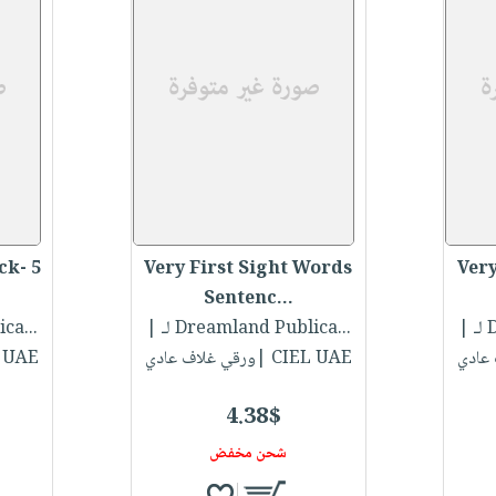
ck- 5
Very First Sight Words
Very
Sentenc...
.
|
لـ Dreamland Publica...
|
لـ ca
CIEL UAE |ورقي غلاف عادي
CIEL UAE |ور
4.38$
شحن مخفض