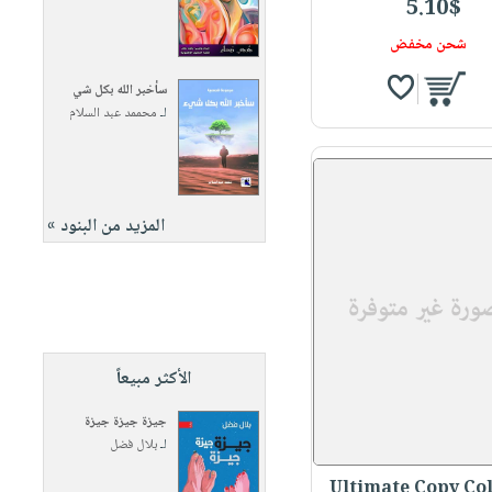
5.10$
شحن مخفض
سأخبر الله بكل شي
لـ
محممد عبد السلام
المزيد من البنود »
الأكثر مبيعاً
جيزة جيزة جيزة
لـ
بلال فضل
Ultimate Copy Co