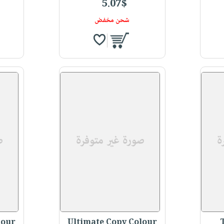
5.07$
شحن مخفض
lour
Ultimate Copy Colour