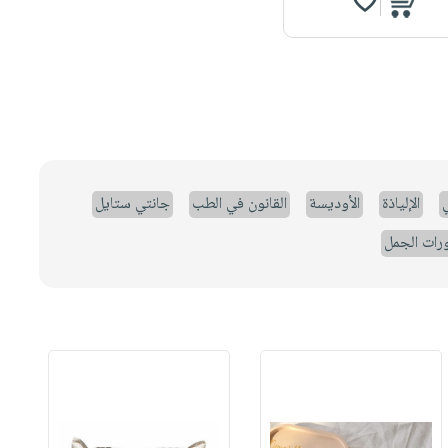
ي
الإلياذة
الأوديسة
القانون في الطب
جانتي ستايل
رات الجمل