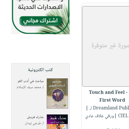
كتب الكترونية
مباحث في أدب الغر
لـ
محمد سيف الإسلام
Touch and Feel -
First Word
Dreamland Publi...
|
قي غلاف عادي
عذراء قريش
لـ
جُرجي زيدان