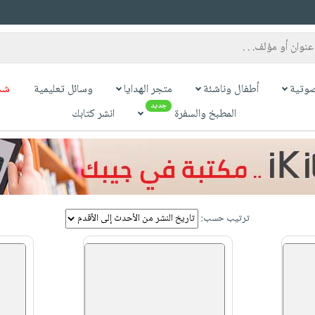
وتية
أطفال وناشئة
متجر الهدايا
وسائل تعليمية
شح
جديد
المطبخ والسفرة
انشر كتابك
ترتيب حسب: