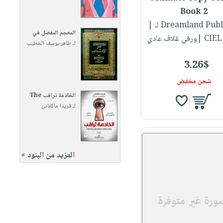
Book 2
Dreamland Publi...
|
المعجم المفصل في
قي غلاف عادي
لـ
طاهر يوسف الخطيب
3.26$
شحن مخفض
الخادمة تراقب The
لـ
فريدا ماكفادن
المزيد من البنود »