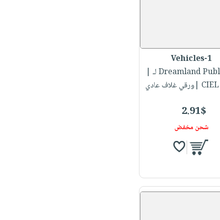
Vehicles-1
Dreamland Publi...
|
قي غلاف عادي
2.91$
شحن مخفض