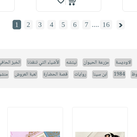
1
2
3
4
5
6
7
....
16
الاوديسة
مزرعة الحيوان
نيتشه
الأشياء التي تنقذنا
الخبز الحاف
وظ
1984
ابن سينا
روايات
قصة الحضارة
لعبة العروش
منشو