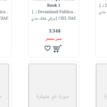
.
|
Book 1
لـ Dreamland Publica...
|
لـ ca
CIEL UAE |ورقي غلاف عادي
CIEL UAE |ور
3.54$
شحن مخفض