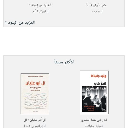
علم الألوان ( الأ
أطباق من إسبانيا
لـ
ج ب م
لـ
كورنلينا آدم
المزيد من البنود »
الأكثر مبيعاً
قدر في هذا المشرق
آل أبو عليان ؛ ال
لـ
وليد جنبلاط
لـ
إبراهيم بن عبد ا