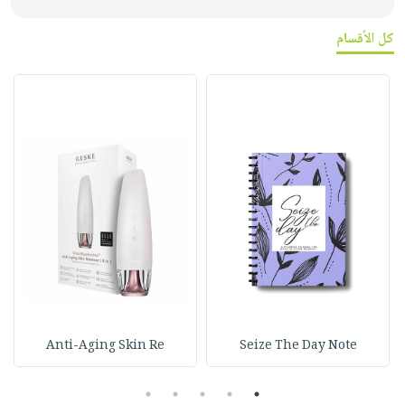
كل الأقسام
Anti-Aging Skin Re
Seize The Day Note
5
4
3
2
1