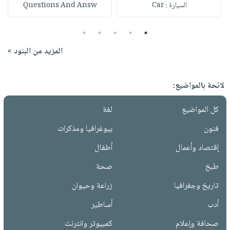
السيارة : Car
Questions And Answ
5
4
3
2
1
المزيد من البنود »
لائحة بالمواضيع:
كل المواضيع
لغة
فنون
بيوغرافيا ومذكرات
إقتصاد وأعمال
أطفال
طبخ
صحة
تاريخ وجغرافيا
زراعة وحيوان
أدب
أساطير
صحافة وإعلام
كمبيوتر وانترنت