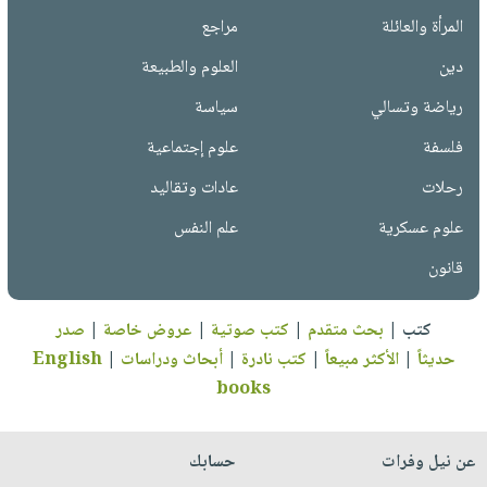
المرأة والعائلة
مراجع
دين
العلوم والطبيعة
رياضة وتسالي
سياسة
فلسفة
علوم إجتماعية
رحلات
عادات وتقاليد
علوم عسكرية
علم النفس
قانون
كتب
|
بحث متقدم
|
كتب صوتية
|
عروض خاصة
|
صدر
حديثاً
|
الأكثر مبيعاً
|
كتب نادرة
|
أبحاث ودراسات
|
English
books
عن نيل وفرات
حسابك