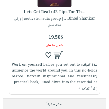
إختياراتنا
تعليمية
أسئلة
إختياراتنا
المواضيع
iKitab
يتكرر
Lets Get Real : 42 Tips For Th...
كتب
بلا
الأكثر
طرحها
لـ Binod Shankar
أكاديمية
| motivate media group |ورقي
الصحة
حدود
مبيعاً
تحميل
غلاف عادي
والعناية
صندوق
أسئلة
إختياراتنا
masmu3
الشخصية
القراءة
يتكرر
وسائل
19.50$
على
جديد
English
طرحها
تعليمية
Android
شحن مخفض
books
الكل
تحميل
صندوق
تحميل
iKitab
أجهزة
القراءة
المطبخ
masmu3
على
العناية
والسفرة
على
جوائز
نبذة المؤلف:
Work on yourself before you set out to
Android
جديد
الشخصية
Apple
influence the world around you. In this no-holds
تحميل
العناية
barred, fiercely inspirational and relentlessly
الكل
practical book, Binod dives into the essential ar...
iKitab
وتصفيف
أواني
متجر
إقرأ المزيد »
على
الشعر
الطهي
الهدايا
Apple
العناية
أدوات
بالجسم
صدر حديثاً
أقسام
الخبز