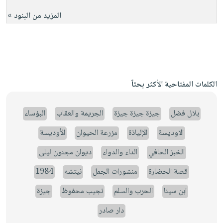
المزيد من البنود »
الكلمات المفتاحية الأكثر بحثاً
بلال فضل
جيزة جيزة جيزة
الجريمة والعقاب
البؤساء
الاوديسة
الإلياذة
مزرعة الحيوان
الأوديسة
الخبز الحافي
الداء والدواء
ديوان مجنون ليلى
قصة الحضارة
منشورات الجمل
نيتشه
1984
ابن سينا
الحرب والسلم
نجيب محفوظ
جيزة
دار صادر