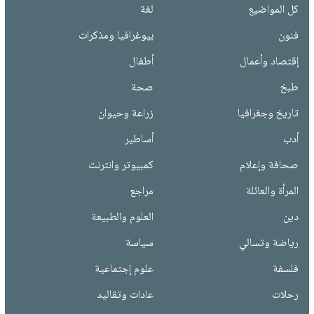
كل المواضيع
لغة
فنون
بيوغرافيا ومذكرات
إقتصاد وأعمال
أطفال
طبخ
صحة
تاريخ وجغرافيا
زراعة وحيوان
أدب
أساطير
صحافة وإعلام
كمبيوتر وانترنت
المرأة والعائلة
مراجع
دين
العلوم والطبيعة
رياضة وتسالي
سياسة
فلسفة
علوم إجتماعية
رحلات
عادات وتقاليد