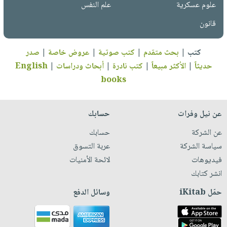
علوم عسكرية
علم النفس
قانون
كتب
|
بحث متقدم
|
كتب صوتية
|
عروض خاصة
|
صدر
حديثاً
|
الأكثر مبيعاً
|
كتب نادرة
|
أبحاث ودراسات
|
English
books
عن نيل وفرات
حسابك
عن الشركة
حسابك
سياسة الشركة
عربة التسوق
فيديوهات
لائحة الأمنيات
انشر كتابك
حمّل iKitab
وسائل الدفع