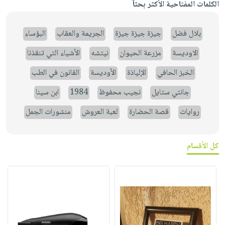
الكلمات المفتاحية الأكثر بحثاً
بلال فضل
جيزة جيزة جيزة
الجريمة والعقاب
البؤساء
الاوديسة
مزرعة الحيوان
نيتشه
الأشياء التي تنقذنا
الخبز الحافي
الإلياذة
الأوديسة
القانون في الطب
جانتي ستايل
نجيب محفوظ
1984
ابن سينا
روايات
قصة الحضارة
لعبة العروش
منشورات الجمل
كل الأقسام