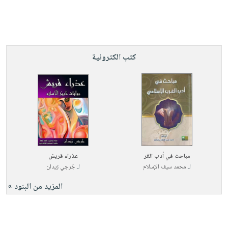
صابون
فيديوهات
عربة
أطفال
أسئلة
التسوق
مناسبات
يتكرر
طرحها
نشرة
كتب الكترونية
الإصدارات
خدمات
نيل
وفرات
انشر
كتابك
تواصل
معنا
مباحث في أدب الغر
عذراء قريش
لـ
محمد سيف الإسلام
لـ
جُرجي زيدان
المزيد من البنود »