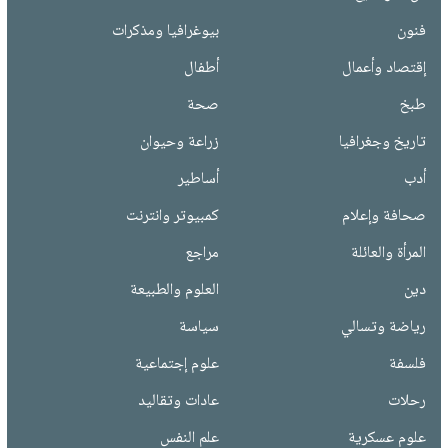
فنون
بيوغرافيا ومذكرات
إقتصاد وأعمال
أطفال
طبخ
صحة
تاريخ وجغرافيا
زراعة وحيوان
أدب
أساطير
صحافة وإعلام
كمبيوتر وانترنت
المرأة والعائلة
مراجع
دين
العلوم والطبيعة
رياضة وتسالي
سياسة
فلسفة
علوم إجتماعية
رحلات
عادات وتقاليد
علوم عسكرية
علم النفس