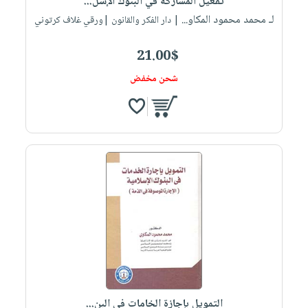
تفعيل المشاركة في البنوك الإسل...
لـ محمد محمود المكاو...
| دار الفكر والقانون |ورقي غلاف كرتوني
21.00$
شحن مخفض
التمويل بإجازة الخامات في البن...