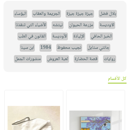
بلال فضل
جيزة جيزة جيزة
الجريمة والعقاب
البؤساء
الاوديسة
مزرعة الحيوان
نيتشه
الأشياء التي تنقذنا
الخبز الحافي
الإلياذة
الأوديسة
القانون في الطب
جانتي ستايل
نجيب محفوظ
1984
ابن سينا
روايات
قصة الحضارة
لعبة العروش
منشورات الجمل
كل الأقسام