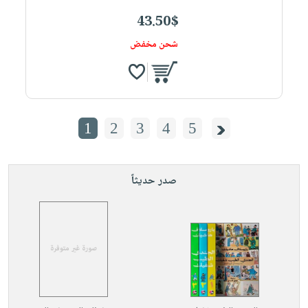
43.50$
شحن مخفض
1
2
3
4
5
صدر حديثاً