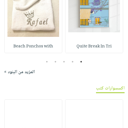
Beach Ponchos with
Quite Break In Tri
5
4
3
2
1
المزيد من البنود »
اكسسوارات كتب