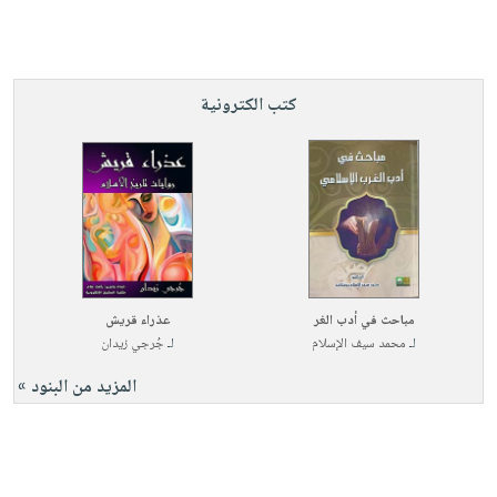
كتب الكترونية
مباحث في أدب الغر
عذراء قريش
لـ
محمد سيف الإسلام
لـ
جُرجي زيدان
المزيد من البنود »