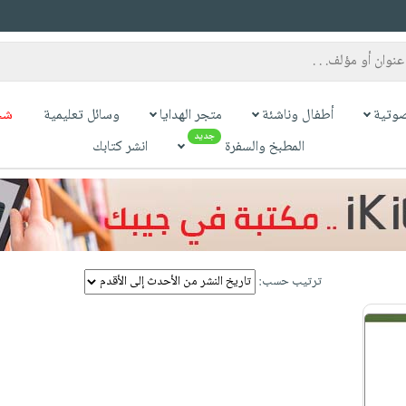
وتية
أطفال وناشئة
متجر الهدايا
وسائل تعليمية
شح
جديد
المطبخ والسفرة
انشر كتابك
ترتيب حسب: