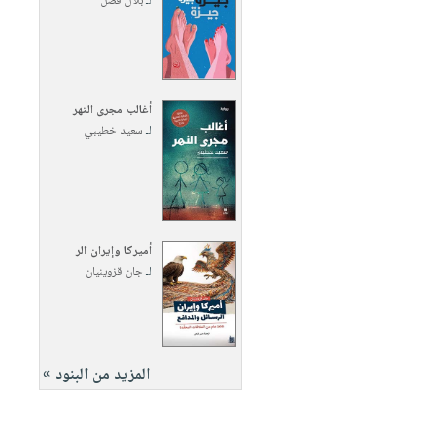
لـ
بلال فضل
أغالب مجرى النهر
لـ
سعيد خطيبي
أميركا وإيران الر
لـ
جان قزوينيان
المزيد من البنود »