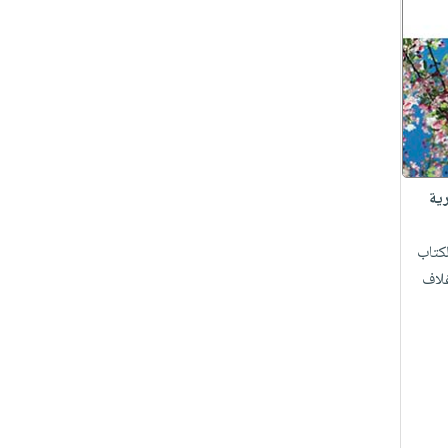
ية
لكتاب
لاف