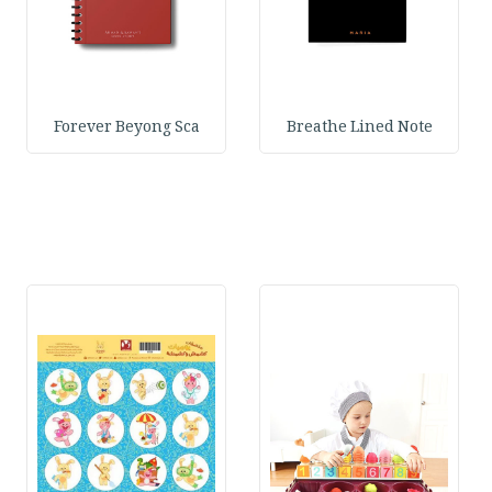
Forever Beyong Sca
Breathe Lined Note