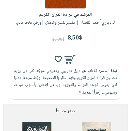
إختياراتنا
تعليمية
أسئلة
إختياراتنا
المواضيع
iKitab
يتكرر
المرشد في قراءة القرآن الكريم
كتب
بلا
الأكثر
طرحها
لـ دياري أحمد القصا...
أكاديمية
| تفسير للنشر والاعلان |ورقي غلاف عادي
الصحة
حدود
مبيعاً
تحميل
والعناية
صندوق
أسئلة
إختياراتنا
masmu3
8.50$
الشخصية
القراءة
10.00$
يتكرر
وسائل
على
جديد
English
طرحها
تعليمية
Android
books
الكل
تحميل
صندوق
تحميل
iKitab
أجهزة
القراءة
المطبخ
masmu3
نبذة الناشر:
الكتاب هو دليل تدريبي وتعليمي موجّه لكل من يريد
على
العناية
والسفرة
على
جوائز
تحسين قراءة القرآن الكريم وفهم أساليبها الصحيحة. ويُعدّ مرجعًا عمليًا
Android
جديد
الشخصية
Apple
لمن يدرس قواعد القراءة والتجويد ويسعى لإتقانها بأسلوب مبسّط
تحميل
العناية
إقرأ المزيد »
ومنهجي...
الكل
iKitab
وتصفيف
أواني
متجر
على
الشعر
صدر حديثاً
الطهي
الهدايا
Apple
العناية
أدوات
بالجسم
أقسام
الخبز