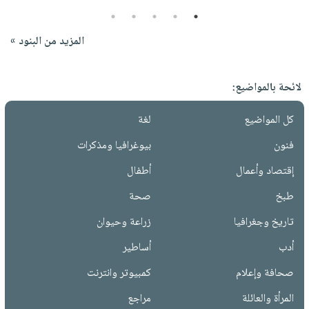
5
4
3
2
1
المزيد من البنود »
لائحة بالمواضيع:
كل المواضيع
لغة
فنون
بيوغرافيا ومذكرات
إقتصاد وأعمال
أطفال
طبخ
صحة
تاريخ وجغرافيا
زراعة وحيوان
أدب
أساطير
صحافة وإعلام
كمبيوتر وانترنت
المرأة والعائلة
مراجع