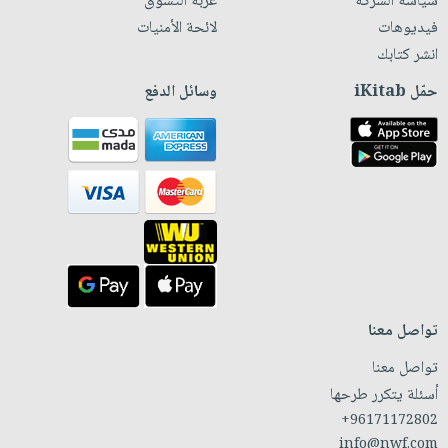
سياسة الشركة
عربة التسوق
فيديوهات
لائحة الأمنيات
انشر كتابك
حمّل iKitab
وسائل الدفع
تواصل معنا
تواصل معنا
أسئلة يتكرر طرحها
+96171172802
info@nwf.com