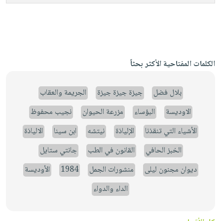
الكلمات المفتاحية الأكثر بحثاً
بلال فضل
جيزة جيزة جيزة
الجريمة والعقاب
الاوديسة
البؤساء
مزرعة الحيوان
نجيب محفوظ
الأشياء التي تنقذنا
الإلياذة
نيتشه
ابن سينا
الالياذة
الخبز الحافي
القانون في الطب
جانتي ستايل
ديوان مجنون ليلى
منشورات الجمل
1984
الأوديسة
الداء والدواء