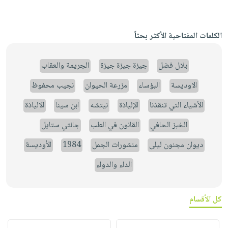
الكلمات المفتاحية الأكثر بحثاً
بلال فضل
جيزة جيزة جيزة
الجريمة والعقاب
الاوديسة
البؤساء
مزرعة الحيوان
نجيب محفوظ
الأشياء التي تنقذنا
الإلياذة
نيتشه
ابن سينا
الالياذة
الخبز الحافي
القانون في الطب
جانتي ستايل
ديوان مجنون ليلى
منشورات الجمل
1984
الأوديسة
الداء والدواء
كل الأقسام