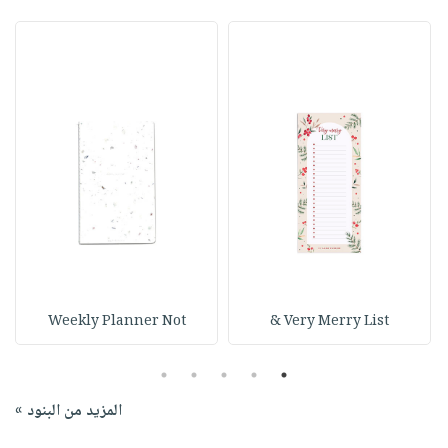
Weekly Planner Not
Very Merry List &
5
4
3
2
1
المزيد من البنود »