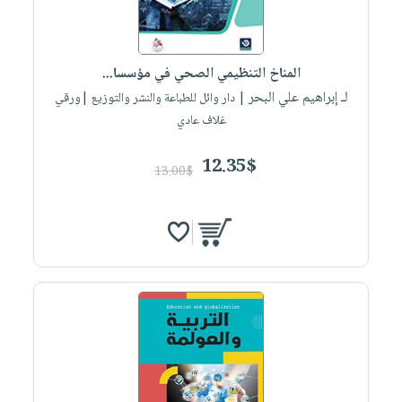
صابون
فيديوهات
عربة
أطفال
أسئلة
التسوق
مناسبات
يتكرر
المناخ التنظيمي الصحي في مؤسسا...
طرحها
نشرة
لـ إبراهيم علي البحر
| دار وائل للطباعة والنشر والتوزيع |ورقي
الإصدارات
خدمات
غلاف عادي
نيل
12.35$
وفرات
13.00$
انشر
كتابك
تواصل
معنا