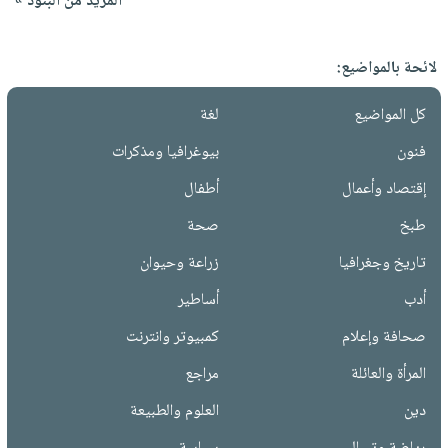
المزيد من البنود »
لائحة بالمواضيع:
كل المواضيع
لغة
فنون
بيوغرافيا ومذكرات
إقتصاد وأعمال
أطفال
طبخ
صحة
تاريخ وجغرافيا
زراعة وحيوان
أدب
أساطير
صحافة وإعلام
كمبيوتر وانترنت
المرأة والعائلة
مراجع
دين
العلوم والطبيعة