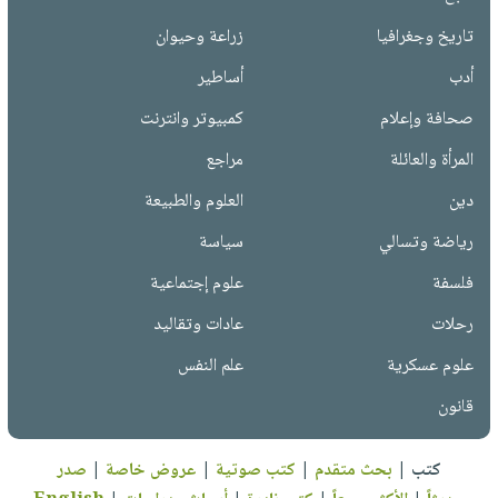
تاريخ وجغرافيا
زراعة وحيوان
أدب
أساطير
صحافة وإعلام
كمبيوتر وانترنت
المرأة والعائلة
مراجع
دين
العلوم والطبيعة
رياضة وتسالي
سياسة
فلسفة
علوم إجتماعية
رحلات
عادات وتقاليد
علوم عسكرية
علم النفس
قانون
كتب
|
بحث متقدم
|
كتب صوتية
|
عروض خاصة
|
صدر