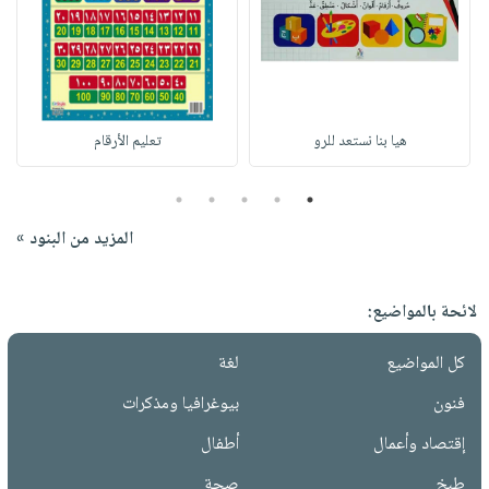
هيا بنا نستعد للرو
تعليم الأرقام
5
4
3
2
1
المزيد من البنود »
لائحة بالمواضيع:
كل المواضيع
لغة
فنون
بيوغرافيا ومذكرات
إقتصاد وأعمال
أطفال
طبخ
صحة