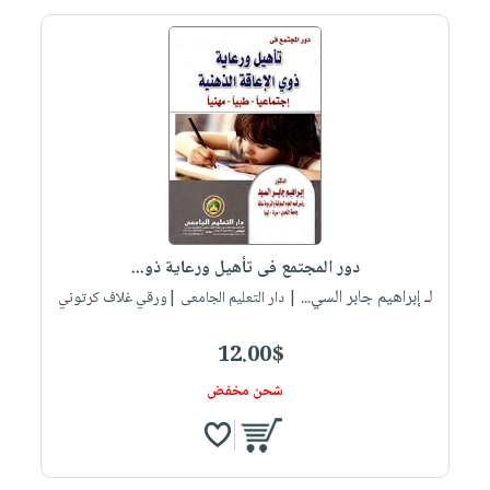
دور المجتمع فى تأهيل ورعاية ذو...
لـ إبراهيم جابر السي...
| دار التعليم الجامعى |ورقي غلاف كرتوني
12.00$
شحن مخفض