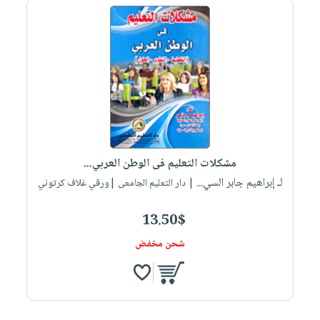
مشكلات التعليم فى الوطن العربي...
لـ إبراهيم جابر السي...
| دار التعليم الجامعى |ورقي غلاف كرتوني
13.50$
شحن مخفض