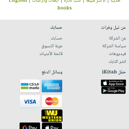
حديثاً
|
الأكثر مبيعاً
|
كتب نادرة
|
أبحاث ودراسات
|
English
books
عن نيل وفرات
حسابك
عن الشركة
حسابك
سياسة الشركة
عربة التسوق
فيديوهات
لائحة الأمنيات
انشر كتابك
حمّل iKitab
وسائل الدفع