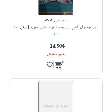
صابون
فيديوهات
عربة
أطفال
أسئلة
التسوق
مناسبات
يتكرر
علم نفس الذكاء
طرحها
نشرة
لـ إبراهيم جابر السي...
| مؤسسة طيبة للنشر والتوزيع |ورقي غلاف
الإصدارات
خدمات
عادي
نيل
14.50$
وفرات
انشر
شحن مخفض
كتابك
تواصل
معنا