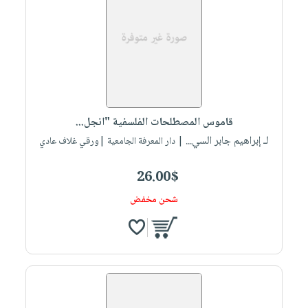
قاموس المصطلحات الفلسفية "انجل...
لـ إبراهيم جابر السي...
| دار المعرفة الجامعية |ورقي غلاف عادي
26.00$
شحن مخفض