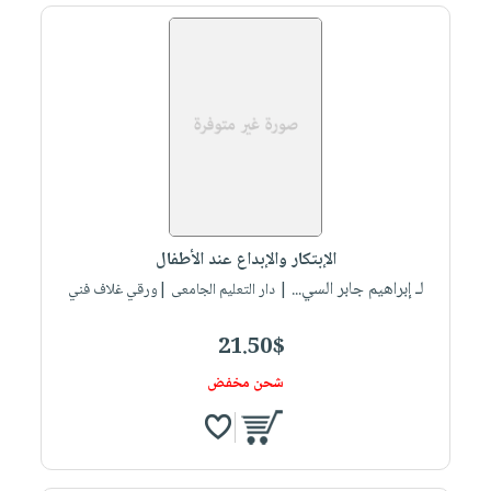
الإبتكار والإبداع عند الأطفال
لـ إبراهيم جابر السي...
| دار التعليم الجامعى |ورقي غلاف فني
21.50$
شحن مخفض