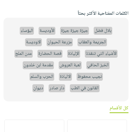
الكلمات المفتاحية الأكثر بحثاً
بلال فضل
جيزة جيزة جيزة
الأوديسة
البؤساء
الجريمة والعقاب
مزرعة الحيوان
الاوديسة
الأشياء التي تنقذنا
الإلياذة
قصة الحضارة
مدن الملح
الخبز الحافي
لعبة العروش
مقدمة ابن خلدون
نجيب محفوظ
الالياذة
الحرب والسلم
القانون في الطب
دار صادر
ديوان
كل الأقسام