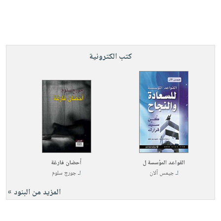
صابون
فيديوهات
عربة
أطفال
أسئلة
التسوق
مناسبات
يتكرر
طرحها
نشرة
كتب الكترونية
الإصدارات
خدمات
نيل
وفرات
انشر
كتابك
تواصل
معنا
القواعد المؤسسة ل
أحضان فارغة
لـ
جيمس آلان
لـ
جورج سلوم
المزيد من البنود »