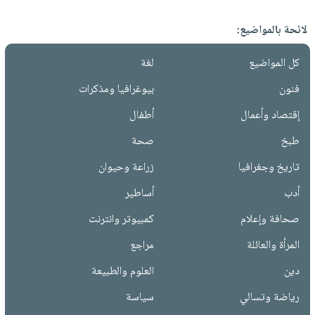
لائحة بالمواضيع:
كل المواضيع
لغة
فنون
بيوغرافيا ومذكرات
إقتصاد وأعمال
أطفال
طبخ
صحة
تاريخ وجغرافيا
زراعة وحيوان
أدب
أساطير
صحافة وإعلام
كمبيوتر وانترنت
المرأة والعائلة
مراجع
دين
العلوم والطبيعة
رياضة وتسالي
سياسة