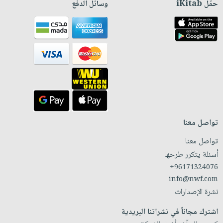
حمّل iKitab
وسائل الدفع
تواصل معنا
تواصل معنا
أسئلة يتكرر طرحها
+96171324076
info@nwf.com
نشرة الإصدارات
اشترك مجاناً في نشراتنا البريدية