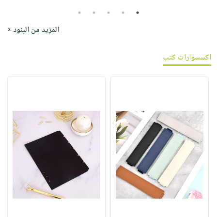
5
4
3
2
1
المزيد من البنود »
اكسسوارات كتب