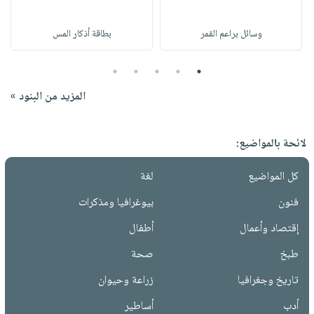
وسائل براعم القمر
بطاقة أذكار المس
5
4
3
2
1
المزيد من البنود »
لائحة بالمواضيع:
كل المواضيع
لغة
فنون
بيوغرافيا ومذكرات
إقتصاد وأعمال
أطفال
طبخ
صحة
تاريخ وجغرافيا
زراعة وحيوان
أدب
أساطير