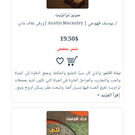
إختياراتنا
تعليمية
أسئلة
إختياراتنا
المواضيع
iKitab
يتكرر
سرير ترانزيت
كتب
بلا
الأكثر
طرحها
لـ يوسف قهوجي
أكاديمية
| Austin Macauley |ورقي غلاف عادي
الصحة
حدود
مبيعاً
تحميل
والعناية
صندوق
أسئلة
إختياراتنا
masmu3
19.50$
الشخصية
القراءة
يتكرر
وسائل
على
جديد
شحن مخفض
English
طرحها
تعليمية
Android
books
الكل
تحميل
صندوق
تحميل
iKitab
أجهزة
القراءة
المطبخ
masmu3
نبذة الناشر:
والذي كان سببًا للنضج والحكمة، وعمق النظرة إلى الحياة
على
العناية
والسفرة
على
جوائز
والحب والتجارب، والمراحل العابرة في الحياة التي تكون أشبه بمحطات
Android
جديد
الشخصية
Apple
ترانزيت نغرق أنفسنا فيها لنسيان ألمنا، وللبحث عمَّن يسكن الروح ويج...
تحميل
العناية
إقرأ المزيد »
الكل
iKitab
وتصفيف
أواني
متجر
على
الشعر
الطهي
الهدايا
Apple
العناية
أدوات
بالجسم
أقسام
الخبز