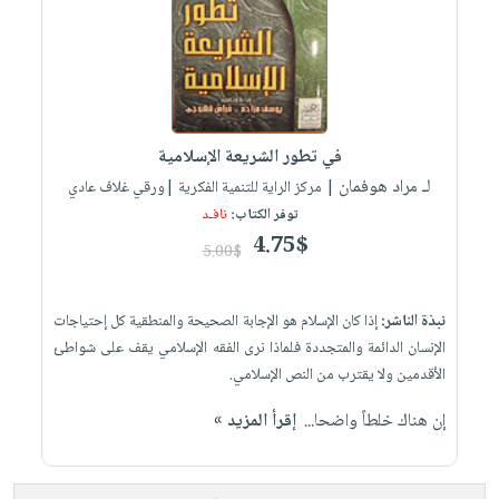
العناية
الأكثر
شحن
أدوات
بالأسنان
مبيعاً
مجاني
المائدة
الحمية
العودة
بنود
الأوعية
والتغذية
للمدارس
مختارة
والتخزين
اشتراكات
اكسسوارات
في تطور الشريعة الإسلامية
أدوات
كتب
كل
بحث
لـ مراد هوفمان
المطبخ
| مركز الراية للتنمية الفكرية |ورقي غلاف عادي
الاشتراكات
اكسسوارات
متقدم
توفر الكتاب:
نافـد
منزلية
صندوق
4.75$
5.00$
القراءة
اكسسوارات
iKitab
ملابس
نيل
نبذة الناشر:
إذا كان الإسلام هو الإجابة الصحيحة والمنطقية كل إحتياجات
بلا
مطرزات
وفرات
الإنسان الدائمة والمتجددة فلماذا نرى الفقه الإسلامي يقف على شواطئ
حدود
حقائب
الأقدمين ولا يقترب من النص الإسلامي.
عن
حسابك
حلي
الشركة
إن هناك خلطاً واضحا...
إقرأ المزيد »
عناية
لائحة
سياسة
بالذات
الأمنيات
الشركة