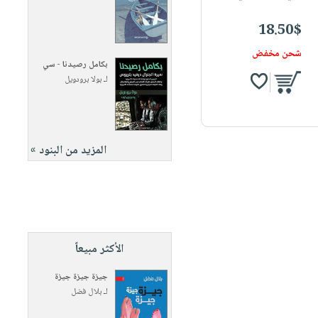
18.50$
شحن مخفض
بكامل رصيدنا - سي
لـ
بولا برودويل
المزيد من البنود »
الأكثر مبيعاً
جيزة جيزة جيزة
لـ
بلال فضل