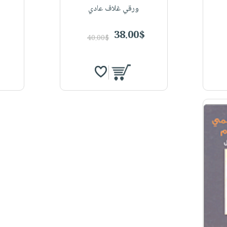
ورقي غلاف عادي
38.00$
40.00$