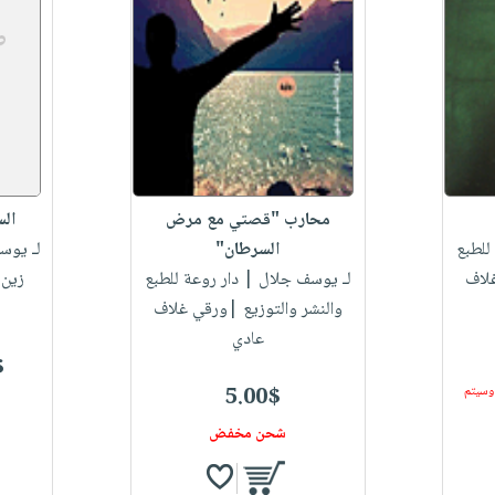
محارب "قصتي مع مرض
الس
للطبع
السرطان"
لـ يوس
غلاف
لـ يوسف جلال
| دار روعة للطبع
زين 
والنشر والتوزيع |ورقي غلاف
عادي
$
 وسيتم
5.00$
شحن مخفض