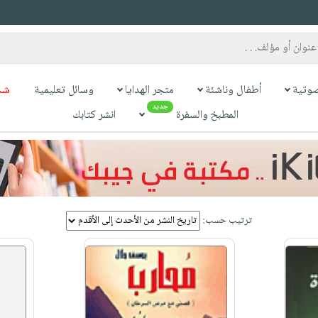
وتية
أطفال وناشئة
متجر الهدايا
وسائل تعليمية
شح
جديد
المطبخ والسفرة
انشر كتابك
ترتيب حسب: