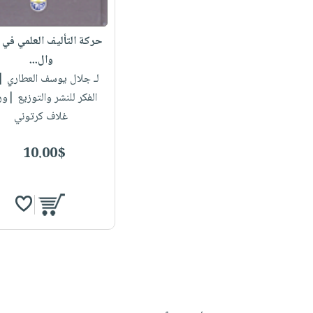
حركة التأليف العلمي في
وال...
لـ جلال يوسف العطاري
| 
الفكر للنشر والتوزيع |و
غلاف كرتوني
10.00$