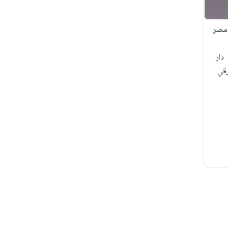
 مصر
دار
رقي