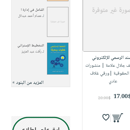
الشامل في إدارة ا
لـ
عصام أحمد عبدالل
التخطيط الإستراتي
لـ
رأفت عبد العزيز
ند الرسمي الإلكتروني
ف جلال علامة
| منشورات
الحقوقية |ورقي غلاف
عادي
المزيد من البنود »
17.00
20.00$