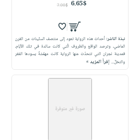
6.65$
7.00$
نبذة الناشر:
أحداث هذه الرواية تعود إلى منتصف الستّينات من القرن
الماضي، وترصد الواقع والظروف الّتي كانت سائدة في تلك الأيّام،
فمدينة نجران التي تتحدّث عنها الرواية كانت مهمّشةً يسودها الفقر
إقرأ المزيد »
والتخلّ...