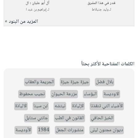
قدر في هذا المشرق
آل أبو عليان ؛ ال
لـ
وليد جنبلاط
لـ
إبراهيم بن عبد ا
المزيد من البنود »
الكلمات المفتاحية الأكثر بحثاً
بلال فضل
جيزة جيزة جيزة
الجريمة والعقاب
الاوديسة
البؤساء
مزرعة الحيوان
نجيب محفوظ
الأشياء التي تنقذنا
الإلياذة
نيتشه
ابن سينا
الالياذة
الخبز الحافي
القانون في الطب
جانتي ستايل
ديوان مجنون ليلى
منشورات الجمل
1984
الأوديسة