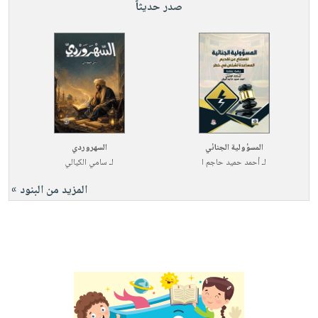
صدر حديثاً
المسؤولية الجنائي
السهروردي
لـ
أحمد حميد حاجم ا
لـ
سامي الكيالي
المزيد من البنود »