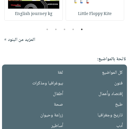
English journey kg
Little Floppy Kite
5
4
3
2
1
المزيد من البنود »
لائحة بالمواضيع:
كل المواضيع
لغة
فنون
بيوغرافيا ومذكرات
إقتصاد وأعمال
أطفال
طبخ
صحة
تاريخ وجغرافيا
زراعة وحيوان
أدب
أساطير