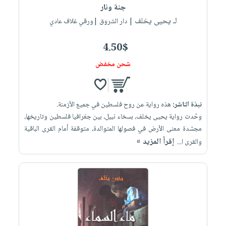
جنة ونار
لـ يحيى يخلف
| دار الشروق |ورقي غلاف عادي
4.50$
شحن مخفض
نبذة الناشر:
هذه رواية عن روح فلسطين في جميع الأزمنة.
وحّدت رواية يحيى يخلف، بسخاء نبيل، بين جغرافيا فلسطين وتاريخها،
مجسّدة معنى الأرض في فصولها المتوالدة، متوقفة أمام القرى الباقية
إقرأ المزيد »
والقرى ا...