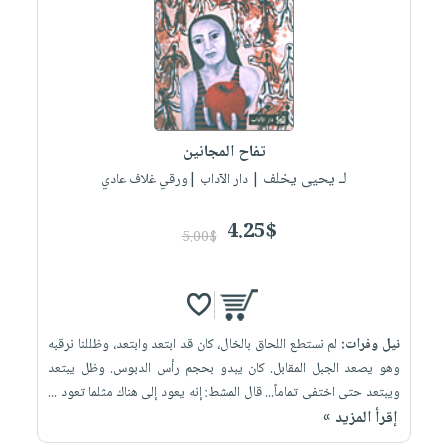
تفاح المجانين
لـ يحيى يخلف
| دار الآداب |ورقي غلاف عادي
4.25$
5.00$
نيل وفرات:
لم نستطع اللحاق بالخال، كان قد ابتعد وابتعد، وظللنا نرقبه
وهو يصعد الجبل المقابل. كان يبدو بحجم رأس الدبوس. وظل يبتعد
ويبتعد حتى اختفى تماماً... قال المشط: إنه يعود إلى هناك مثلما تعود ...
إقرأ المزيد »