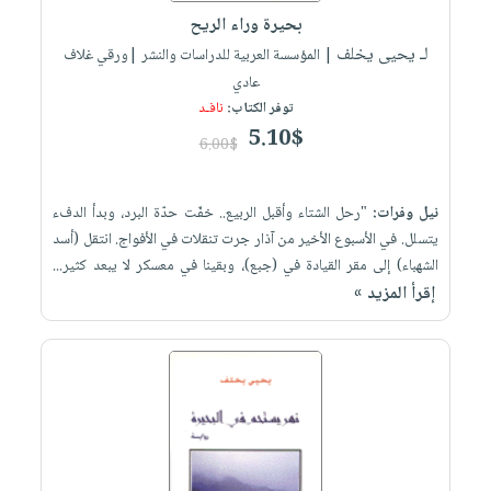
بحيرة وراء الريح
لـ يحيى يخلف
| المؤسسة العربية للدراسات والنشر |ورقي غلاف
عادي
توفر الكتاب:
نافـد
5.10$
6.00$
نيل وفرات:
"رحل الشتاء وأقبل الربيع.. خفّت حدّة البرد، وبدأ الدفء
يتسلل. في الأسبوع الأخير من آذار جرت تنقلات في الأفواج. انتقل (أسد
الشهباء) إلى مقر القيادة في (جبع)، وبقينا في معسكر لا يبعد كثير...
إقرأ المزيد »