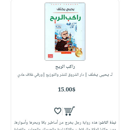
راكب الريح
لـ يحيى يخلف
| دار الشروق للنشر والتوزيع |ورقي غلاف عادي
15.00$
نبذة الناشر:
هذه رواية رجل يخرج من أساطير يافا ويحرها وأسوارها،
ومن حكايا الولاة والسلاطين والإنكشارية والحرملك والجواري والغواية