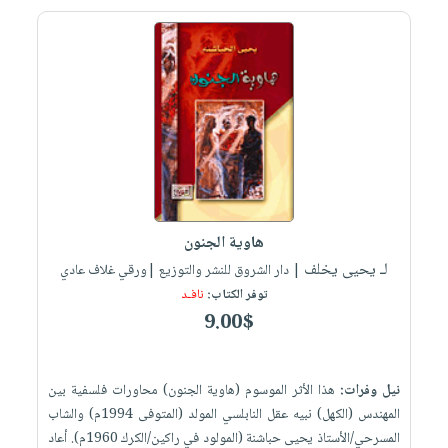
هاوية الجنون
لـ يحيى يخلف
| دار الشروق للنشر والتوزيع |ورقي غلاف عادي
توفر الكتاب:
نافـد
9.00$
نيل وفرات:
هذا الأثر الموسوم (هاوية الجنون) محاورات فلسفية بين
المهندس (الكهل) نبيه عقل النابلسي المولد (المتوفى 1994م) والشاب
المسرحي/الأستاذ يحيى حباشنة (المولود في راكين/الكرك 1960م). أعاد