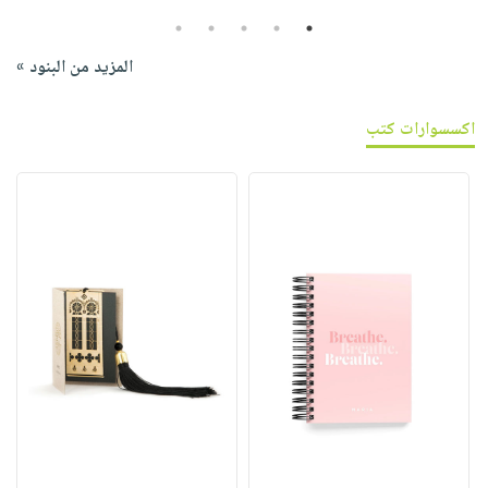
5
4
3
2
1
المزيد من البنود »
اكسسوارات كتب