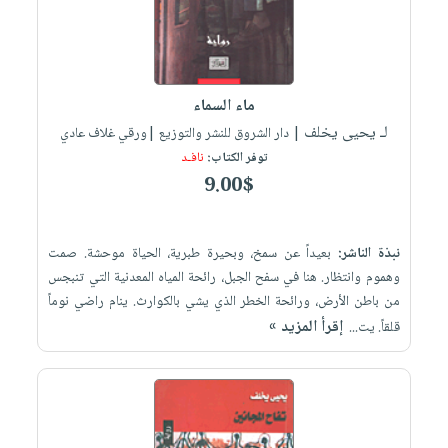
ماء السماء
لـ يحيى يخلف
| دار الشروق للنشر والتوزيع |ورقي غلاف عادي
توفر الكتاب:
نافـد
9.00$
نبذة الناشر:
بعيداً عن سمخ، وبحيرة طبرية، الحياة موحشة. صمت
وهموم وانتظار. هنا في سفح الجبل، رائحة المياه المعدنية التي تنبجس
من باطن الأرض، ورائحة الخطر الذي يشي بالكوارث. ينام راضي نوماً
إقرأ المزيد »
قلقاً. يت...