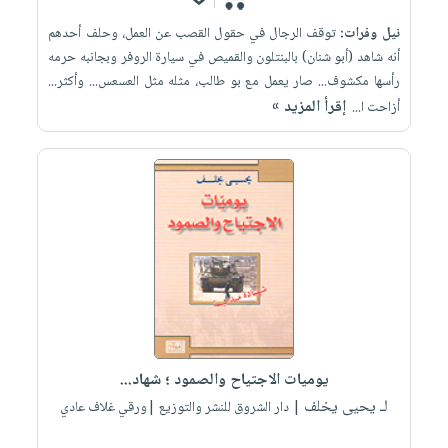
نيل وفرات:
توقف الرجال في حقول القصب عن العمل، وحلف أحدهم
أنه شاهد (أبو شنان) بالبنتلون والقميص في سيارة الروفر وبجانبه حرمه
رأسها مكشوف... صار يعمل مع بو طالب، مثله مثل العسعس... وأكثر...
إقرأ المزيد »
أزاحت ا...
يوميات الاجتياح والصمود ؛ شهاد...
لـ يحيى يخلف
| دار الشروق للنشر والتوزيع |ورقي غلاف عادي