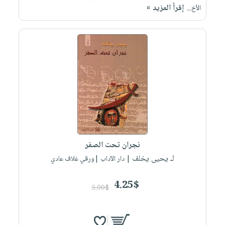
إقرأ المزيد »
الأخ...
نجران تحت الصفر
لـ يحيى يخلف
| دار الآداب |ورقي غلاف عادي
4.25$
5.00$