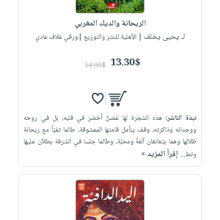
صابون
فيديوهات
عربة
أطفال
أسئلة
الريحانة والديك المغربي
التسوق
مناسبات
يتكرر
لـ يحيى يخلف
| الأهلية للنشر والتوزيع |ورقي غلاف عادي
طرحها
نشرة
13.30$
الإصدارات
خدمات
14.00$
نيل
وفرات
انشر
نبذة الناشر:
هذه الشجرة لها غصنٌ أخضر في قلبه، بل في روحه
كتابك
ووجدانه وذاكرته، وقف يتأمل قامتها الممشوقة، طالما ‏تفيّأ مع ريحانة
تواصل
ظلالها وهما يتعانقان ألفةً ومحبّة، وطالما جلسا في الشرفة يطلاّن عليها
معنا
إقرأ المزيد »
وتط...