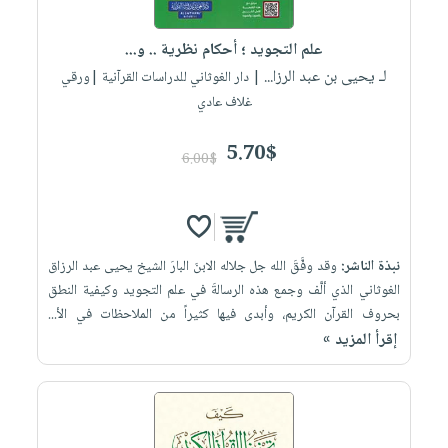
إختياراتنا
تعليمية
أسئلة
إختياراتنا
المواضيع
iKitab
يتكرر
علم التجويد ؛ أحكام نظرية .. و...
كتب
بلا
الأكثر
طرحها
لـ يحيى بن عبد الرزا...
أكاديمية
| دار الغوثاني للدراسات القرآنية |ورقي
الصحة
حدود
مبيعاً
تحميل
غلاف عادي
والعناية
صندوق
أسئلة
إختياراتنا
masmu3
الشخصية
القراءة
يتكرر
وسائل
5.70$
على
جديد
6.00$
English
طرحها
تعليمية
Android
books
الكل
تحميل
صندوق
تحميل
iKitab
أجهزة
القراءة
المطبخ
masmu3
على
العناية
والسفرة
على
جوائز
نبذة الناشر:
وقد وفَّقَ الله جل جلاله الابنَ البارَ الشيخ يحيى عبد الرزاق
Android
جديد
الشخصية
Apple
الغوثاني الذي ألَّف وجمع هذه الرسالةَ في علم التجويد وكيفية النطق
تحميل
العناية
بحروف القرآن الكريم، وأبدى فيها كثيراً من الملاحظات في الأ...
الكل
إقرأ المزيد »
iKitab
وتصفيف
أواني
متجر
على
الشعر
الطهي
الهدايا
Apple
العناية
أدوات
بالجسم
أقسام
الخبز