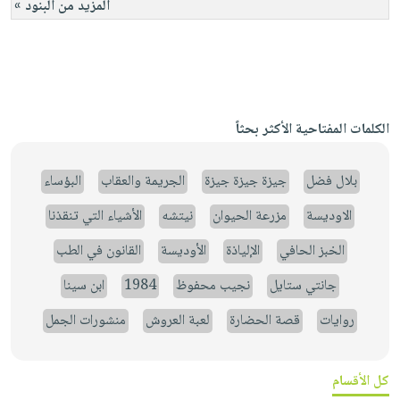
المزيد من البنود »
الكلمات المفتاحية الأكثر بحثاً
بلال فضل
جيزة جيزة جيزة
الجريمة والعقاب
البؤساء
الاوديسة
مزرعة الحيوان
نيتشه
الأشياء التي تنقذنا
الخبز الحافي
الإلياذة
الأوديسة
القانون في الطب
جانتي ستايل
نجيب محفوظ
1984
ابن سينا
روايات
قصة الحضارة
لعبة العروش
منشورات الجمل
كل الأقسام