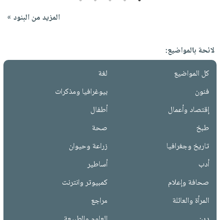
المزيد من البنود »
لائحة بالمواضيع:
كل المواضيع
لغة
فنون
بيوغرافيا ومذكرات
إقتصاد وأعمال
أطفال
طبخ
صحة
تاريخ وجغرافيا
زراعة وحيوان
أدب
أساطير
صحافة وإعلام
كمبيوتر وانترنت
المرأة والعائلة
مراجع
دين
العلوم والطبيعة