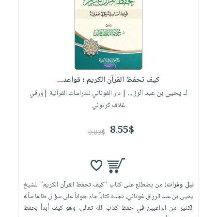
العناية
الأكثر
شحن
أدوات
بالأسنان
مبيعاً
مجاني
المائدة
الحمية
العودة
بنود
الأوعية
والتغذية
للمدارس
مختارة
والتخزين
اشتراكات
اكسسوارات
أدوات
كتب
كل
بحث
كيف تحفظ القرآن الكريم ؛ قواعد...
المطبخ
الاشتراكات
اكسسوارات
متقدم
لـ يحيى بن عبد الرزا...
| دار الغوثاني للدراسات القرآنية |ورقي
منزلية
صندوق
غلاف كرتوني
القراءة
اكسسوارات
8.55$
iKitab
ملابس
9.00$
نيل
بلا
مطرزات
وفرات
حدود
حقائب
عن
حسابك
حلي
الشركة
نيل وفرات:
من يضطلع على كتاب "كيف تحفظ القرآن الكريم" للشيخ
عناية
لائحة
سياسة
يحيى بن عبد الرزاق غوتاني، تجده كتاباً جاء جواباً على سؤال طالما سأله
بالذات
الأمنيات
الكثير من الراغبين في حفظ كتاب الله تعالى، وهو كيف أبدأ بحفظ
الشركة