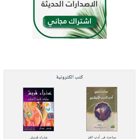
كتب الكترونية
مباحث في أدب الغر
عذراء قريش