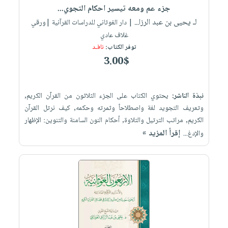
جزء عم ومعه تيسير احكام التجوي...
لـ يحيى بن عبد الرزا...
| دار الغوثاني للدراسات القرآنية |ورقي
غلاف عادي
توفر الكتاب:
نافـد
3.00$
نبذة الناشر:
يحتوي الكتاب على الجزء الثلاثون من القرآن الكريم,
وتعريف التجويد لغة واصطلاحاً وثمرته وحكمه, كيف نرتل القرآن
الكريم, مراتب الترتيل والتلاوة, أحكام النون السامنة والتنوين: الإظهار
إقرأ المزيد »
والإدغ...