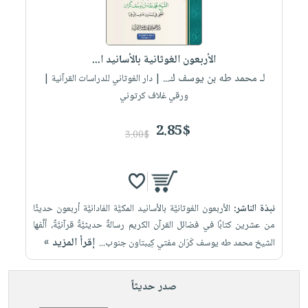
الأربعون الغوثانية بالأسانيد ا...
لـ محمد طه بن يوسف ك...
| دار الغوثاني للدراسات القرآنية |
ورقي غلاف كرتوني
2.85$
3.00$
نبذة الناشر:
الأربعون الغوثانيَّة بالأسانيد المكيَّة الفادانيَّة أربعون حديثًا
من عشرين كتابًا في فضائل القرآن الكريم رسالةٌ حديثيَّةٌ قرآنيَّةٌ، ألَّفها
إقرأ المزيد »
الشيخ محمد طه يوسف كَرَان مفتي كِيبتاون جنوب...
صدر حديثاً