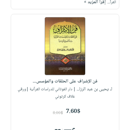
إقرأ المزيد »
صابون
القرآ...
فيديوهات
عربة
أطفال
أسئلة
التسوق
مناسبات
يتكرر
طرحها
نشرة
الإصدارات
خدمات
نيل
وفرات
انشر
كتابك
تواصل
فن الإشراف على الحلقات والمؤسس...
معنا
لـ يحيى بن عبد الرزا...
| دار الغوثاني للدراسات القرآنية |ورقي
غلاف كرتوني
7.60$
8.00$