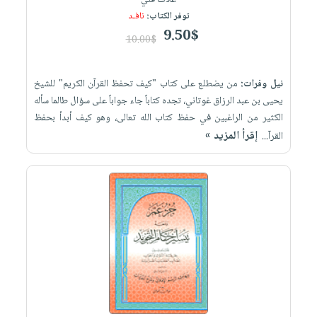
غلاف فني
توفر الكتاب:
نافـد
9.50$
10.00$
نيل وفرات:
من يضطلع على كتاب "كيف تحفظ القرآن الكريم" للشيخ
يحيى بن عبد الرزاق غوتاني، تجده كتاباً جاء جواباً على سؤال طالما سأله
الكثير من الراغبين في حفظ كتاب الله تعالى، وهو كيف أبدأ بحفظ
إقرأ المزيد »
القرآ...