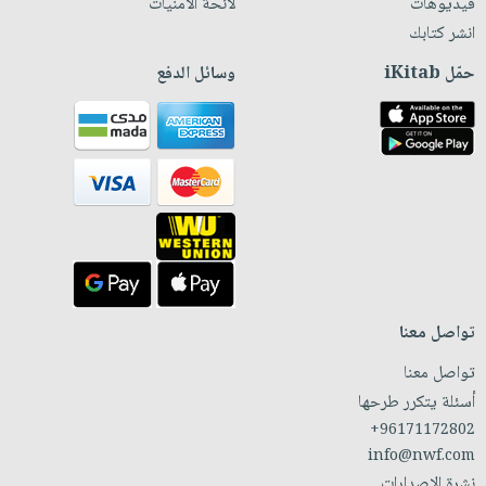
فيديوهات
لائحة الأمنيات
انشر كتابك
حمّل iKitab
وسائل الدفع
تواصل معنا
تواصل معنا
أسئلة يتكرر طرحها
+96171172802
info@nwf.com
نشرة الإصدارات