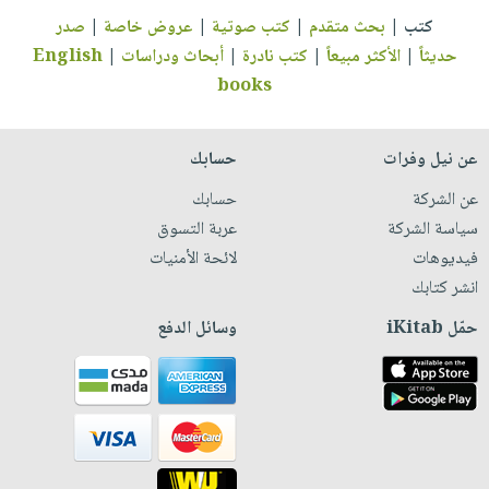
كتب
|
بحث متقدم
|
كتب صوتية
|
عروض خاصة
|
صدر
حديثاً
|
الأكثر مبيعاً
|
كتب نادرة
|
أبحاث ودراسات
|
English
books
عن نيل وفرات
حسابك
عن الشركة
حسابك
سياسة الشركة
عربة التسوق
فيديوهات
لائحة الأمنيات
انشر كتابك
حمّل iKitab
وسائل الدفع