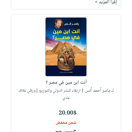
إقرأ المزيد »
صابون
فيديوهات
عربة
أطفال
أسئلة
التسوق
مناسبات
يتكرر
طرحها
نشرة
الإصدارات
خدمات
نيل
وفرات
انشر
كتابك
تواصل
أنت ابن مين في مصر ؟
معنا
لـ ياسر أحمد أنس
| ارتقاء للنشر الدولي والتوزيع |ورقي غلاف
عادي
20.00$
شحن مخفض