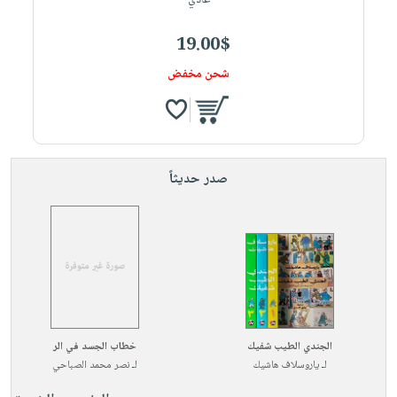
عادي
19.00$
شحن مخفض
صدر حديثاً
الجندي الطيب شفيك
خطاب الجسد في الر
لـ
ياروسلاف هاشيك
لـ
نصر محمد الصباحي