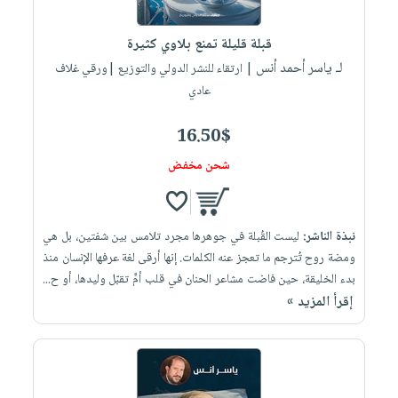
إختياراتنا
تعليمية
أسئلة
إختياراتنا
المواضيع
iKitab
يتكرر
قبلة قليلة تمنع بلاوي كثيرة
كتب
بلا
الأكثر
طرحها
لـ ياسر أحمد أنس
أكاديمية
| ارتقاء للنشر الدولي والتوزيع |ورقي غلاف
الصحة
حدود
مبيعاً
تحميل
عادي
والعناية
صندوق
أسئلة
إختياراتنا
masmu3
الشخصية
القراءة
يتكرر
وسائل
16.50$
على
جديد
English
طرحها
تعليمية
Android
شحن مخفض
books
الكل
تحميل
صندوق
تحميل
iKitab
أجهزة
القراءة
المطبخ
masmu3
على
العناية
والسفرة
على
جوائز
نبذة الناشر:
ليست القُبلة في جوهرها مجرد تلامس بين شفتين، بل هي
Android
جديد
الشخصية
Apple
ومضة روح تُترجم ما تعجز عنه الكلمات. إنها أرقى لغة عرفها الإنسان منذ
تحميل
العناية
بدء الخليقة، حين فاضت مشاعر الحنان في قلب أمٍّ تقبّل وليدها، أو ح...
الكل
إقرأ المزيد »
iKitab
وتصفيف
أواني
متجر
على
الشعر
الطهي
الهدايا
Apple
العناية
أدوات
بالجسم
أقسام
الخبز