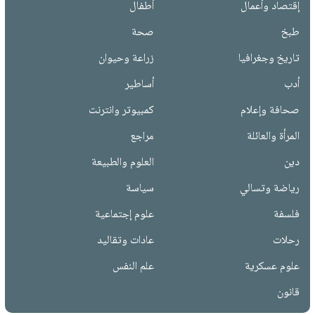
إقتصاد وأعمال
أطفال
طبخ
صحة
تاريخ وجغرافيا
زراعة وحيوان
أدب
أساطير
صحافة وإعلام
كمبيوتر وانترنت
المرأة والعائلة
مراجع
دين
العلوم والطبيعة
رياضة وتسالي
سياسة
فلسفة
علوم إجتماعية
رحلات
عادات وتقاليد
علوم عسكرية
علم النفس
قانون