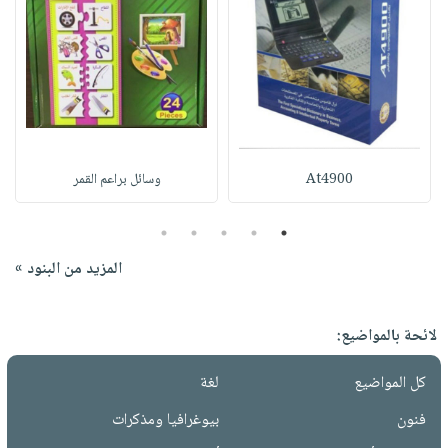
At4900
وسائل براعم القمر
5
4
3
2
1
المزيد من البنود »
لائحة بالمواضيع:
كل المواضيع
لغة
فنون
بيوغرافيا ومذكرات