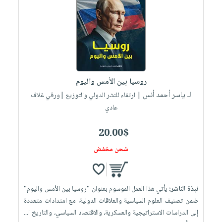
العناية
الأكثر
شحن
أدوات
بالأسنان
مبيعاً
مجاني
المائدة
الحمية
العودة
بنود
الأوعية
والتغذية
للمدارس
مختارة
والتخزين
اشتراكات
اكسسوارات
أدوات
كتب
كل
بحث
روسيا بين الأمس واليوم
المطبخ
الاشتراكات
اكسسوارات
متقدم
لـ ياسر أحمد أنس
| ارتقاء للنشر الدولي والتوزيع |ورقي غلاف
منزلية
صندوق
عادي
القراءة
اكسسوارات
20.00$
iKitab
ملابس
نيل
بلا
شحن مخفض
مطرزات
وفرات
حدود
حقائب
عن
حسابك
حلي
الشركة
نبذة الناشر:
يأتي هذا العمل الموسوم بعنوان "روسيا بين الأمس واليوم"
عناية
لائحة
سياسة
ضمن تصنيف العلوم السياسية والعلاقات الدولية، مع امتدادات متعددة
بالذات
الأمنيات
إلى الدراسات الاستراتيجية والعسكرية، والاقتصاد السياسي، والتاريخ ا...
الشركة