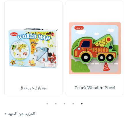
Truck Wooden Puzzl
لعبة بازل خريطة ال
5
4
3
2
1
المزيد من البنود »