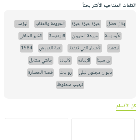
الكلمات المفتاحية الأكثر بحثاً
بلال فضل
جيزة جيزة جيزة
الجريمة والعقاب
البؤساء
الأوديسة
مزرعة الحيوان
الاوديسة
الخبز الحافي
نيتشه
الأشياء التي تنقذنا
لعبة العروش
1984
ابن سينا
الإلياذة
الالياذة
جانتي ستايل
ديوان مجنون ليلى
روايات
قصة الحضارة
نجيب محفوظ
كل الأقسام