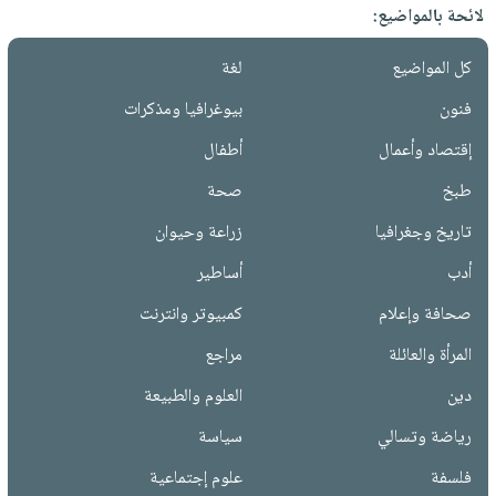
لائحة بالمواضيع:
كل المواضيع
لغة
فنون
بيوغرافيا ومذكرات
إقتصاد وأعمال
أطفال
طبخ
صحة
تاريخ وجغرافيا
زراعة وحيوان
أدب
أساطير
صحافة وإعلام
كمبيوتر وانترنت
المرأة والعائلة
مراجع
دين
العلوم والطبيعة
رياضة وتسالي
سياسة
فلسفة
علوم إجتماعية