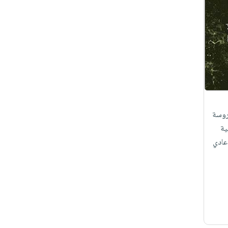
روسة
ية
عادي