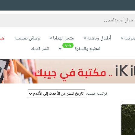
وتية
أطفال وناشئة
متجر الهدايا
وسائل تعليمية
شح
جديد
المطبخ والسفرة
انشر كتابك
ترتيب حسب: