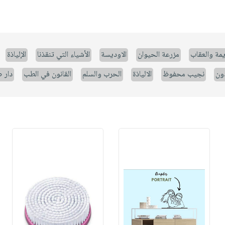
يمة والعقاب
مزرعة الحيوان
الاوديسة
الأشياء التي تنقذنا
الإلياذة
ون
نجيب محفوظ
الالياذة
الحرب والسلم
القانون في الطب
دار 