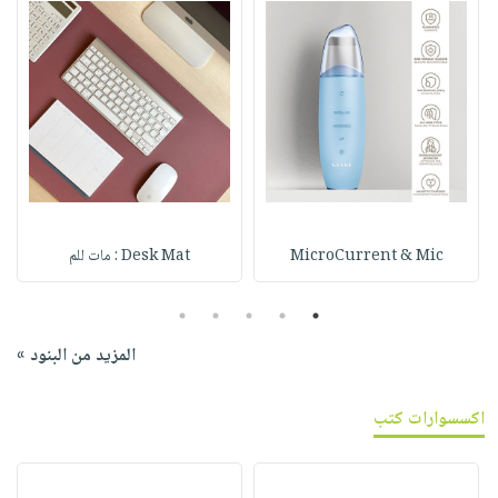
MicroCurrent & Mic
Desk Mat : مات للم
5
4
3
2
1
المزيد من البنود »
اكسسوارات كتب