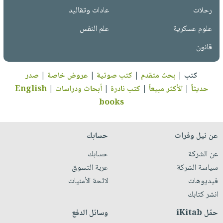
رحلات
عادات وتقاليد
علوم عسكرية
علم النفس
قانون
كتب
|
بحث متقدم
|
كتب صوتية
|
عروض خاصة
|
صدر
حديثاً
|
الأكثر مبيعاً
|
كتب نادرة
|
أبحاث ودراسات
|
English
books
عن نيل وفرات
حسابك
عن الشركة
حسابك
سياسة الشركة
عربة التسوق
فيديوهات
لائحة الأمنيات
انشر كتابك
حمّل iKitab
وسائل الدفع