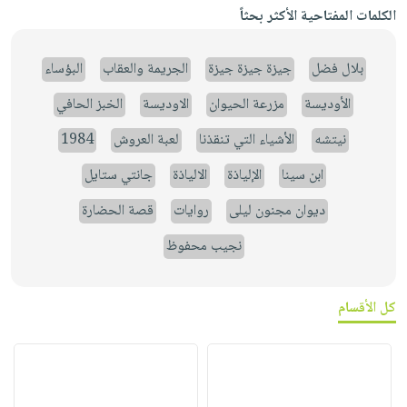
الكلمات المفتاحية الأكثر بحثاً
بلال فضل
جيزة جيزة جيزة
الجريمة والعقاب
البؤساء
الأوديسة
مزرعة الحيوان
الاوديسة
الخبز الحافي
نيتشه
الأشياء التي تنقذنا
لعبة العروش
1984
ابن سينا
الإلياذة
الالياذة
جانتي ستايل
ديوان مجنون ليلى
روايات
قصة الحضارة
نجيب محفوظ
كل الأقسام