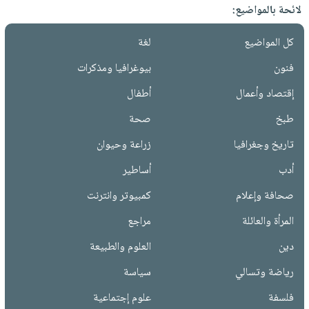
لائحة بالمواضيع:
كل المواضيع
لغة
فنون
بيوغرافيا ومذكرات
إقتصاد وأعمال
أطفال
طبخ
صحة
تاريخ وجغرافيا
زراعة وحيوان
أدب
أساطير
صحافة وإعلام
كمبيوتر وانترنت
المرأة والعائلة
مراجع
دين
العلوم والطبيعة
رياضة وتسالي
سياسة
فلسفة
علوم إجتماعية