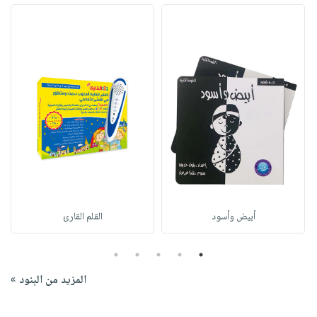
أبيض وأسود
القلم القارئ
5
4
3
2
1
المزيد من البنود »