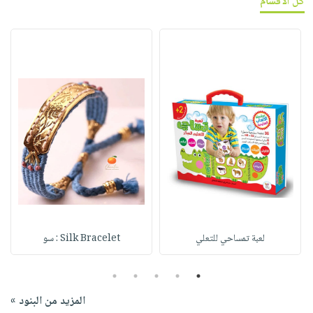
كل الأقسام
لعبة تمساحي للتعلي
Silk Bracelet : سو
5
4
3
2
1
المزيد من البنود »