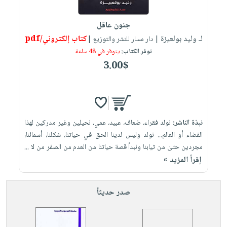
إختياراتنا
تعليمية
أسئلة
إختياراتنا
المواضيع
iKitab
يتكرر
جنون عاقل
كتب
بلا
الأكثر
طرحها
لـ وليد بولعيزة
كتاب إلكتروني/pdf
أكاديمية
| دار مسار للنشر والتوزيع |
الصحة
حدود
مبيعاً
تحميل
توفر الكتاب:
يتوفر في 48 ساعة
والعناية
صندوق
أسئلة
وسائل
masmu3
3.00$
الشخصية
القراءة
يتكرر
تعليمية
على
جديد
English
طرحها
صندوق
Android
books
الكل
تحميل
القراءة
تحميل
iKitab
أجهزة
جوائز
المطبخ
masmu3
نبذة الناشر:
نولد فقراء، ضعاف، عبيد، عمي، نحيلين وغير مدركين لهذا
على
العناية
والسفرة
على
الفضاء أو العالم... نولد وليس لدينا الحق في حياتنا، شكلنا، أسمائنا،
Android
جديد
الشخصية
Apple
مجردين حتىٰ من ثيابنا ونبدأ قصة حياتنا من العدم من الصفر من لا ...
تحميل
العناية
إقرأ المزيد »
الكل
iKitab
وتصفيف
أواني
متجر
على
الشعر
صدر حديثاً
الطهي
الهدايا
Apple
العناية
أدوات
بالجسم
أقسام
الخبز