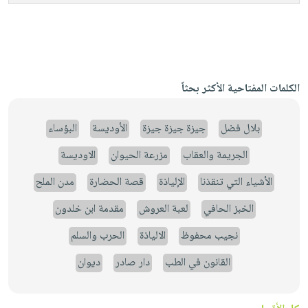
الكلمات المفتاحية الأكثر بحثاً
بلال فضل
جيزة جيزة جيزة
الأوديسة
البؤساء
الجريمة والعقاب
مزرعة الحيوان
الاوديسة
الأشياء التي تنقذنا
الإلياذة
قصة الحضارة
مدن الملح
الخبز الحافي
لعبة العروش
مقدمة ابن خلدون
نجيب محفوظ
الالياذة
الحرب والسلم
القانون في الطب
دار صادر
ديوان