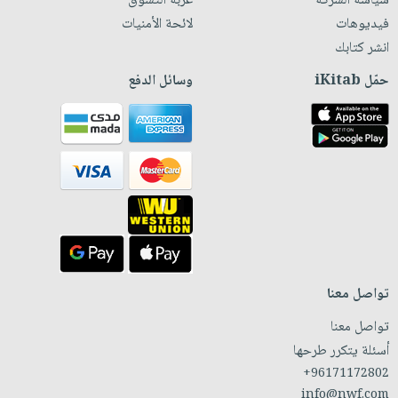
سياسة الشركة
عربة التسوق
فيديوهات
لائحة الأمنيات
انشر كتابك
حمّل iKitab
وسائل الدفع
تواصل معنا
تواصل معنا
أسئلة يتكرر طرحها
+96171172802
info@nwf.com