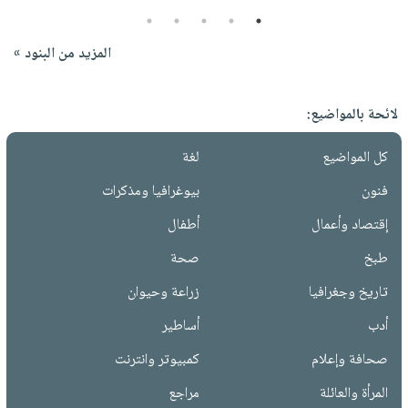
5
4
3
2
1
المزيد من البنود »
لائحة بالمواضيع:
كل المواضيع
لغة
فنون
بيوغرافيا ومذكرات
إقتصاد وأعمال
أطفال
طبخ
صحة
تاريخ وجغرافيا
زراعة وحيوان
أدب
أساطير
صحافة وإعلام
كمبيوتر وانترنت
المرأة والعائلة
مراجع