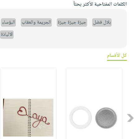
الكلمات المفتاحية الأكثر بحثاً
بلال فضل
جيزة جيزة جيزة
الجريمة والعقاب
البؤساء
الالياذة
كل الأقسام
Previous