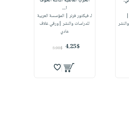
ي:
الحرب العالمية الثالثة الخوف
ا...
لـ فيكتور فرنر
| المؤسسة العربية
والنشر
للدراسات والنشر |ورقي غلاف
عادي
4.25$
5.00$