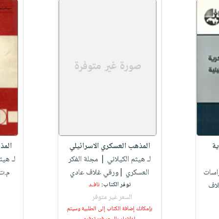
ية
المذهب العسكري الاسرائيلي
المذ
لـ هيثم الكيلاني
| مجلة الفكر
لـ هيث
اسات
العسكري |ورقي غلاف عادي
م.ت
لاف
توفر الكتاب:
نافـد
السعر غير متوفر
بإمكانك إضافة الكتاب إلى الطلبية وسيتم