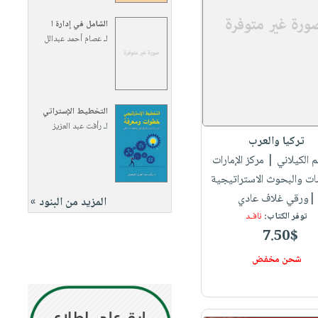
الشامل في إدارة ا
لـ
عصام أحمد عبدالل
التخطيط الإستراتي
لـ
رأفت عبد العزيز
تركيا والعرب
م الكيلاني
| مركز الإمارات
ات والبحوث الاستراتيجية
|ورقي غلاف عادي
المزيد من البنود »
توفر الكتاب:
نافـد
7.50$
شحن مخفض