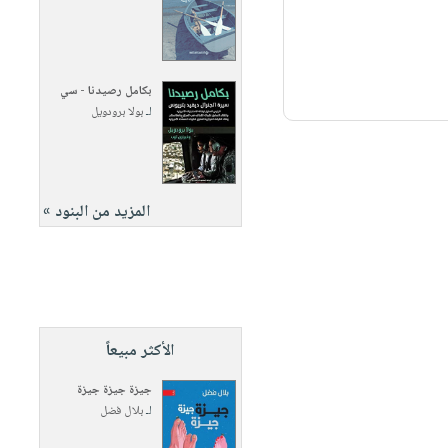
بكامل رصيدنا - سي
لـ
بولا برودويل
المزيد من البنود »
الأكثر مبيعاً
جيزة جيزة جيزة
لـ
بلال فضل