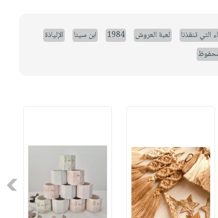
ء التي تنقذنا
لعبة العروش
1984
ابن سينا
الإلياذة
حفوظ
Next