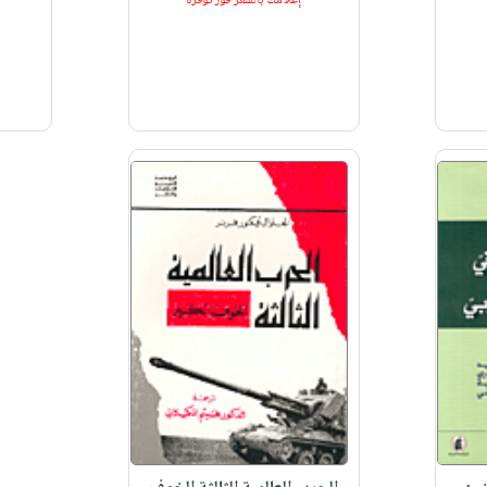
إعلامك بالسعر فور توفره