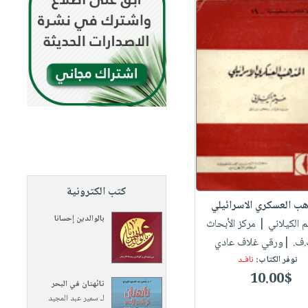
كتب الكترونية
هب العسكري الاسرائيلي
بالوالدين إحسانا
م الكيلاني
| مركز الأبحاث
.ف. |ورقي غلاف عادي
توفر الكتاب:
نافـد
10.00$
تائهتان في البحر
لـ
سمير عبد المجيد