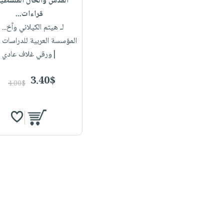
القدس والحال الفلسطين
قراءات...
لـ هيثم الكيلاني وآخ...
|
المؤسسة العربية للدراسات 
|ورقي غلاف عادي
3.40$
4.00$