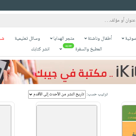
وتية
أطفال وناشئة
متجر الهدايا
وسائل تعليمية
شح
جديد
المطبخ والسفرة
انشر كتابك
ترتيب حسب: