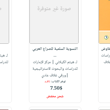
تفاوض
التسوية السلمية للصراع العربي
راسات
...
لـ هيث
غلاف
لـ هيثم الكيلاني
| مركز الإمارات
للدراس
للدراسات والبحوث الاستراتيجية
|ورقي غلاف عادي
توفر الكتاب:
نافـد
7.50$
شحن مخفض