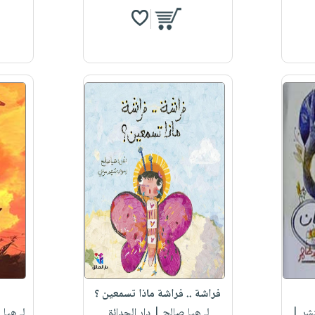
فراشة .. فراشة ماذا تسمعين ؟
شر |
لـ هيا صالح
| دار الحدائق
لـ هيا