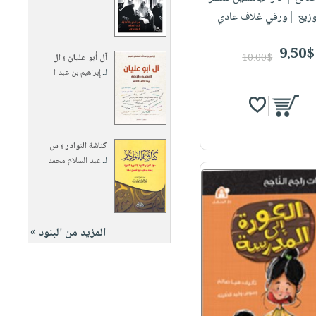
وزيع |ورقي غلاف عادي
9.50$
10.00$
آل أبو عليان ؛ ال
لـ
إبراهيم بن عبد ا
كناشة النوادر ؛ س
لـ
عبد السلام محمد
المزيد من البنود »