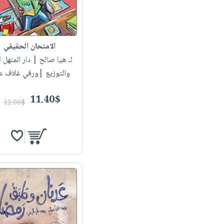
الامتحان الحقيقي
لـ هيا صالح
| دار المنهل ل
والتوزيع |ورقي غلاف ع
11.40$
12.00$