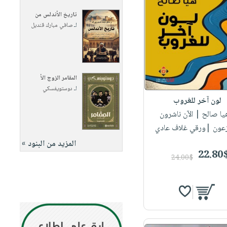
تاريخ الأندلس من
لـ
صافي مبارك قنديل
المقامر الزوج الأ
لـ
دوستويفسكي‎
لون آخر للغروب
هيا صالح
| الآن ناشرون
عون |ورقي غلاف عادي
المزيد من البنود »
22.80
24.00$