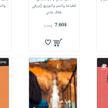
للطباعة والنشر والتوزيع |ورقي
والت
غلاف عادي
7.60$
8.00$