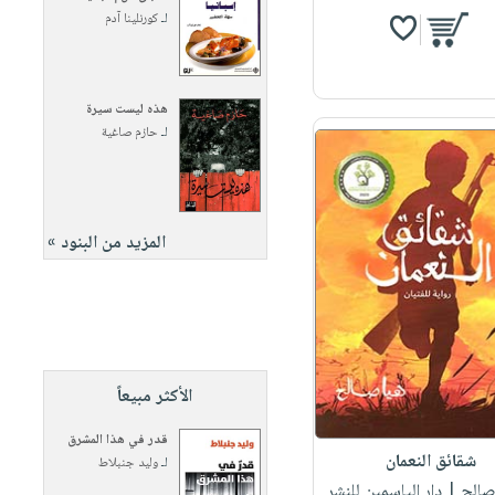
لـ
كورنلينا آدم
هذه ليست سيرة
لـ
حازم صاغية
المزيد من البنود »
الأكثر مبيعاً
قدر في هذا المشرق
شقائق النعمان
لـ
وليد جنبلاط
 صالح
| دار الياسمين للنشر