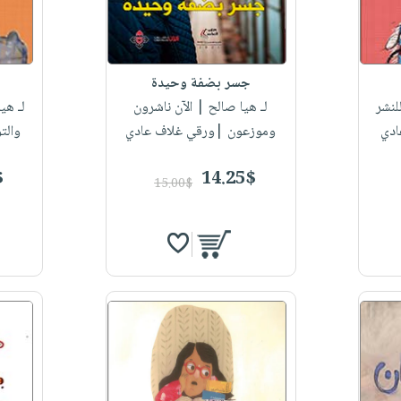
جسر بضفة وحيدة
لنشر
لـ هيا صالح
| الآن ناشرون
لـ هي
ادي
وموزعون |ورقي غلاف عادي
والت
$
14.25$
15.00$