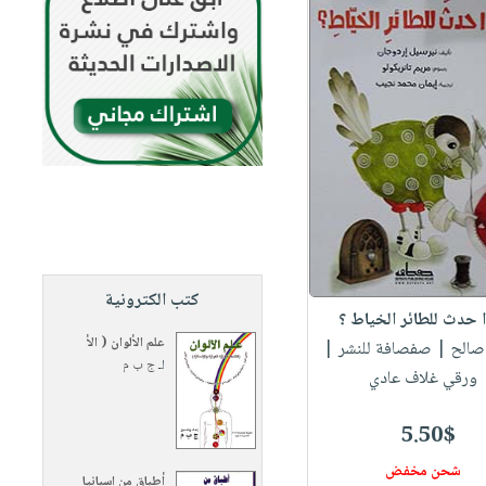
كتب الكترونية
ا حدث للطائر الخياط ؟
علم الألوان ( الأ
 صالح
| صفصافة للنشر |
لـ
ج ب م
ورقي غلاف عادي
5.50$
شحن مخفض
أطباق من إسبانيا