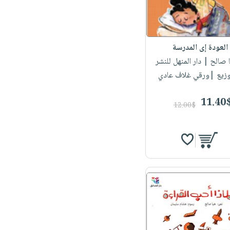
العودة إى المدرسة
ا صالح
| دار المنهل للنشر
وزيع |ورقي غلاف عادي
11.40
12.00$