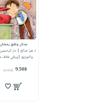
عدنان وطبق رمضان
لـ هيا صالح
| دار الياسمين 
والتوزيع |ورقي غلاف ع
9.50$
10.00$