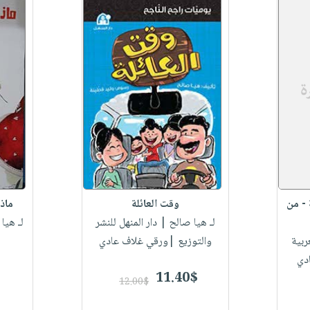
 - من
وقت العائلة
ماذ
لـ هيا صالح
| دار المنهل للنشر
لـ هيا
ربية
والتوزيع |ورقي غلاف عادي
دي
11.40$
12.00$