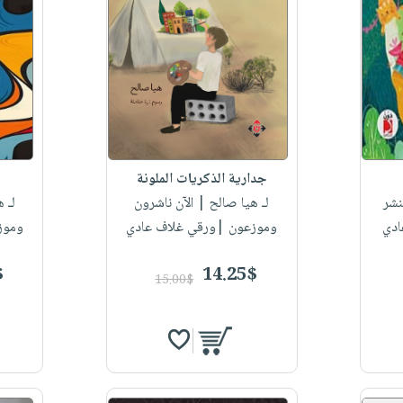
جدارية الذكريات الملونة
نشر
لـ هيا صالح
| الآن ناشرون
لـ 
ادي
وموزعون |ورقي غلاف عادي
وموز
$
14.25$
15.00$