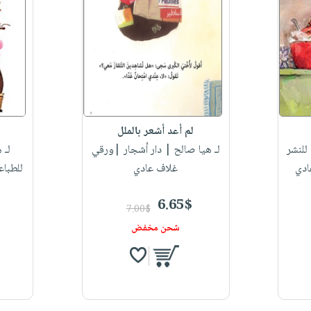
لم أعد أشعر بالملل
للنشر
لـ هيا صالح
| دار أشجار |ورقي
لـ 
ادي
غلاف عادي
للطباع
6.65$
7.00$
شحن مخفض