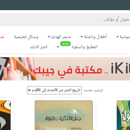
وتية
أطفال وناشئة
متجر الهدايا
وسائل تعليمية
شح
جديد
المطبخ والسفرة
انشر كتابك
ترتيب حسب: