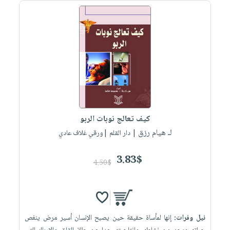
صابون
فيديوهات
عربة
أطفال
أسئلة
التسوق
مناسبات
يتكرر
طرحها
نشرة
الإصدارات
خدمات
نيل
وفرات
انشر
كيف تعالج نوبات الربو
كتابك
لـ هيام رزق
| دار القلم |ورقي غلاف عادي
تواصل
معنا
3.83$
4.50$
نيل وفرات:
إنها لمأساة حقيقة حين يصبح الإنسان أسير مرض ينغص