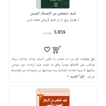
كيف تتخلص من الإمساك المزمن
لـ هيام رزق
| دار القلم |ورقي غلاف عادي
3.83$
4.50$
نيل وفرات:
كم من داء نصاب به تكون أسبابه عادات غذائية سيئة،
نواظب على افتعالها يومياً، وفق ما تمليه علينا إرادتنا، دون توخي
نتائجها، لا سيما العادات الغذائية، وما يصاحبها من شذوذات عن قواعدها
إقرأ المزيد »
عن ق...