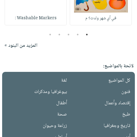
في أي شهر ولدت؟ م
Washable Markers :
5
4
3
2
1
المزيد من البنود »
لائحة بالمواضيع:
كل المواضيع
لغة
فنون
بيوغرافيا ومذكرات
إقتصاد وأعمال
أطفال
طبخ
صحة
تاريخ وجغرافيا
زراعة وحيوان