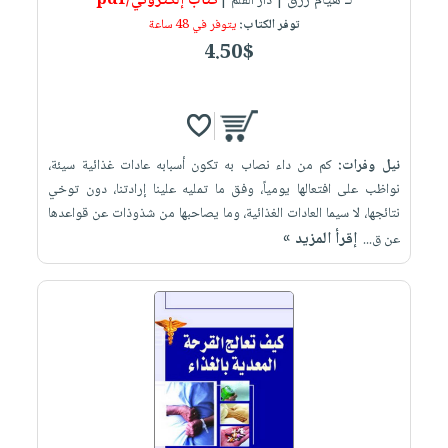
لـ هيام رزق
كتاب إلكتروني/pdf
| دار القلم |
توفر الكتاب:
يتوفر في 48 ساعة
4.50$
نيل وفرات:
كم من داء نصاب به تكون أسبابه عادات غذائية سيئة،
نواظب على افتعالها يومياً، وفق ما تمليه علينا إرادتنا، دون توخي
نتائجها، لا سيما العادات الغذائية، وما يصاحبها من شذوذات عن قواعدها
إقرأ المزيد »
عن ق...