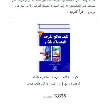
حياته ويحد من نشاطه، وإنتاجيته، عدا عن حالة القلق والإرباك التي
تسيطر على المحيطون به، إنها الصورة الشاملة لمرضى الربو الذي ما زال
إقرأ المزيد »
موضع...
كيف تعالج القرحة المعدية بالغذ...
لـ هيام رزق
| دار القلم |ورقي غلاف عادي
3.83$
4.50$