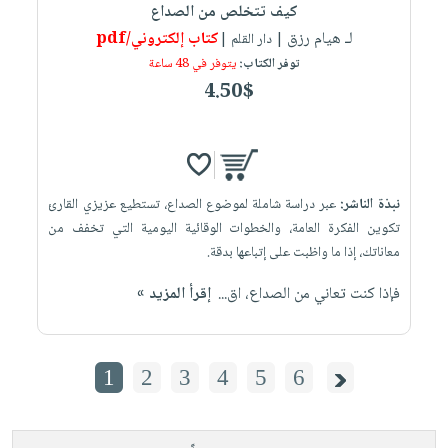
كيف تتخلص من الصداع
لـ هيام رزق
كتاب إلكتروني/pdf
| دار القلم |
توفر الكتاب:
يتوفر في 48 ساعة
4.50$
نبذة الناشر:
عبر دراسة شاملة لموضوع الصداع، تستطيع عزيزي القارئ
تكوين الفكرة العامة، والخطوات الوقائية اليومية التي تخفف من
معاناتك، إذا ما واظبت على إتباعها بدقة.
فإذا كنت تعاني من الصداع، اق...
إقرأ المزيد »
1
2
3
4
5
6