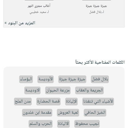
جيزة جيزة جيزة
أغالب مجرى النهر
لـ
بلال فضل
لـ
سعيد خطيبي
المزيد من البنود »
الكلمات المفتاحية الأكثر بحثاً
بلال فضل
جيزة جيزة جيزة
الأوديسة
البؤساء
الجريمة والعقاب
مزرعة الحيوان
الاوديسة
الأشياء التي تنقذنا
الإلياذة
قصة الحضارة
مدن الملح
الخبز الحافي
لعبة العروش
مقدمة ابن خلدون
نجيب محفوظ
الالياذة
الحرب والسلم