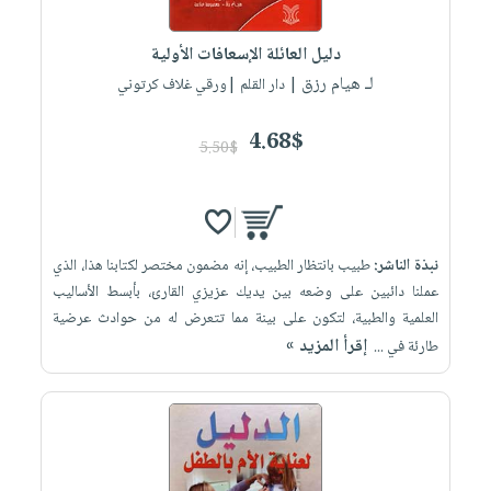
iKitab
تعليمية
أسئلة
Ai
بلا
المواضيع
يتكرر
إختيارات
دليل العائلة الإسعافات الأولية
حدود
الأكثر
طرحها
لـ هيام رزق
كتب
| دار القلم |ورقي غلاف كرتوني
الصحة
أسئلة
مبيعاً
تحميل
أكاديمية
والعناية
يتكرر
وسائل
masmu3
4.68$
الشخصية
صندوق
5.50$
طرحها
تعليمية
على
جديد
القراءة
تحميل
صندوق
Android
English
iKitab
الكل
القراءة
تحميل
books
على
أجهزة
جوائز
المطبخ
masmu3
نبذة الناشر:
طبيب بانتظار الطبيب، إنه مضمون مختصر لكتابنا هذا، الذي
Android
العناية
والسفرة
على
عملنا دائبين على وضعه بين يديك عزيزي القارئ، بأبسط الأساليب
تحميل
جديد
الشخصية
Apple
العلمية والطبية، لتكون على بينة مما تتعرض له من حوادث عرضية
iKitab
العناية
إقرأ المزيد »
طارئة في ...
الكل
على
وتصفيف
أواني
متجر
Apple
الشعر
الطهي
الهدايا
العناية
أدوات
بالجسم
أقسام
الخبز