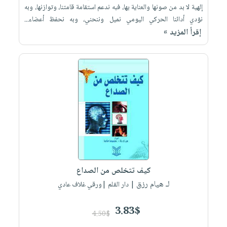
إلهية لا بد من صونها والعناية بها، فبه ندعم استقامة قامتنا، وتوازنها، وبه
نؤدي أدائنا الحركي اليومي نميل وننحني، وبه نحفظ أعضاء...
إقرأ المزيد »
كيف تتخلص من الصداع
لـ هيام رزق
| دار القلم |ورقي غلاف عادي
3.83$
4.50$