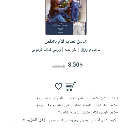
العناية
الأكثر
شحن
أدوات
بالأسنان
مبيعاً
مجاني
المائدة
الحمية
العودة
بنود
الأوعية
والتغذية
للمدارس
مختارة
والتخزين
اشتراكات
اكسسوارات
الدليل لعناية الأم بالطفل
أدوات
كتب
كل
بحث
لـ هيام رزق
المطبخ
| دار القلم |ورقي غلاف كرتوني
الاشتراكات
اكسسوارات
متقدم
منزلية
صندوق
8.50$
10.00$
القراءة
اكسسوارات
iKitab
ملابس
نيل
بلا
مطرزات
وفرات
حدود
نبذة الناشر:
-كيف أنمي قدرات طفلي الحركية والحسية؟
حقائب
عن
حسابك
-كيف أوفر لطفلي الغذاء المناسب في كافة مراحل عمره؟
حلي
الشركة
-كيف أقوي ملكات طفلي الذهنية باللعب؟
عناية
لائحة
سياسة
إقرأ المزيد »
-كيف أؤمن لطفلي روتين نوم يومي هانئ وص...
بالذات
الأمنيات
الشركة