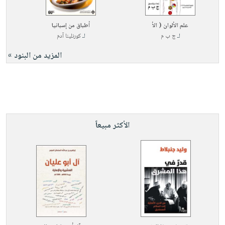
علم الألوان ( الأ
أطباق من إسبانيا
لـ
ج ب م
لـ
كورنلينا آدم
المزيد من البنود »
الأكثر مبيعاً