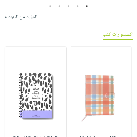
5
4
3
2
1
المزيد من البنود »
اكسسوارات كتب