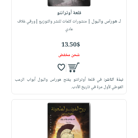
العناية
الأكثر
شحن
أدوات
بالأسنان
مبيعاً
قلعة أوترانتو
مجاني
المائدة
الحمية
لـ هوراس والبول
العودة
| منشورات كلمات للنشر والتوزيع |ورقي غلاف
بنود
الأوعية
والتغذية
عادي
للمدارس
مختارة
والتخزين
اشتراكات
اكسسوارات
أدوات
13.50$
كتب
كل
بحث
المطبخ
شحن مخفض
الاشتراكات
اكسسوارات
متقدم
منزلية
صندوق
القراءة
اكسسوارات
نبذة الناشر:
في قلعة أوترانتو يفتح هوراس والبول أبواب الرعب
iKitab
ملابس
نيل
القوطي لأول مرة في تاريخ الأدب.
بلا
مطرزات
وفرات
حدود
حقائب
عن
حسابك
حلي
الشركة
عناية
لائحة
سياسة
بالذات
الأمنيات
الشركة