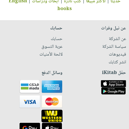
حديثاً
|
الأكثر مبيعاً
|
كتب نادرة
|
أبحاث ودراسات
|
English
books
عن نيل وفرات
حسابك
عن الشركة
حسابك
سياسة الشركة
عربة التسوق
فيديوهات
لائحة الأمنيات
انشر كتابك
حمّل iKitab
وسائل الدفع