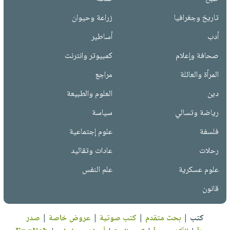
تاريخ وجغرافيا
زراعة وحيوان
أدب
أساطير
صحافة وإعلام
كمبيوتر وانترنت
المرأة والعائلة
مراجع
دين
العلوم والطبيعة
رياضة وتسالي
سياسة
فلسفة
علوم إجتماعية
رحلات
عادات وتقاليد
علوم عسكرية
علم النفس
قانون
كتب
|
بحث متقدم
|
كتب صوتية
|
عروض خاصة
|
صدر