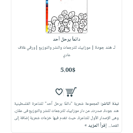
صابون
فيديوهات
عربة
أطفال
أسئلة
التسوق
مناسبات
يتكرر
طرحها
نشرة
الإصدارات
خدمات
دائماً يرحل أحد
نيل
لـ هند جودة
| موزاييك للترجمات والنشر والتوزيع |ورقي غلاف
وفرات
عادي
انشر
5.00$
كتابك
تواصل
معنا
نبذة الناشر:
المجموعة شعرية "دائمًا يرحل أحد" للشاعرة الفلسطينية
هند جودة، صدرت، عن دار موزاييك للترجمات للنشر والتوزيع فى عمّان،
وهى الإصدار الأول للشاعرة، حيث تقدم فيها خزعات شعرية إضافة إلى
إقرأ المزيد »
القصا...