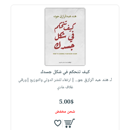
كيف تتحكم في شكل جسدك
لـ هند عبد الرازق جو...
| ارتقاء للنشر الدولي والتوزيع |ورقي
غلاف عادي
5.00$
شحن مخفض