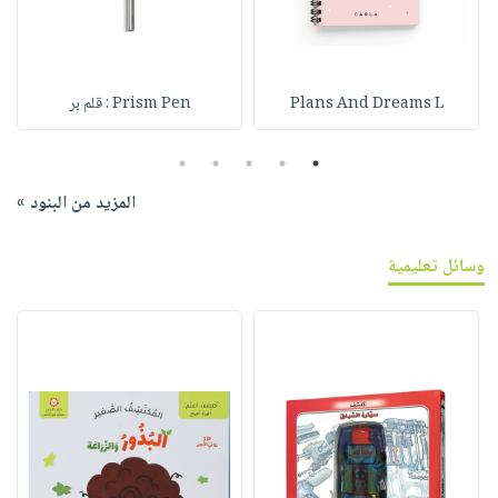
Plans And Dreams L
Prism Pen : قلم بر
5
4
3
2
1
المزيد من البنود »
وسائل تعليمية