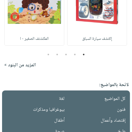
إكتشف سيارة السباق
المكشتف الصغير - ا
5
4
3
2
1
المزيد من البنود »
لائحة بالمواضيع:
كل المواضيع
لغة
فنون
بيوغرافيا ومذكرات
إقتصاد وأعمال
أطفال
طبخ
صحة