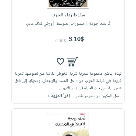
إختياراتنا
تعليمية
أسئلة
إختياراتنا
المواضيع
iKitab
يتكرر
سقوط رداء الحرب
كتب
بلا
الأكثر
طرحها
لـ هند جودة
أكاديمية
| منشورات المتوسط |ورقي غلاف عادي
الصحة
حدود
مبيعاً
تحميل
والعناية
صندوق
أسئلة
إختياراتنا
masmu3
5.10$
الشخصية
القراءة
6.00$
يتكرر
وسائل
على
جديد
English
طرحها
تعليمية
Android
books
الكل
تحميل
صندوق
تحميل
iKitab
أجهزة
القراءة
المطبخ
masmu3
نبذة الناشر:
مجموعة شعرية نثرية، تخوض الكاتبة عبر نصوصها، تجربة
على
العناية
والسفرة
على
جوائز
فريدة في قراءة الحرب من داخل الجسد والوجدان، وتحوّلها إلى فعل
Android
جديد
الشخصية
Apple
شعري يلامس حبّ الحياة في زمن الانهيار.
تحميل
العناية
إقرأ المزيد »
العمل، المكوّن من نصوص قصي...
الكل
iKitab
وتصفيف
أواني
متجر
على
الشعر
الطهي
الهدايا
Apple
العناية
أدوات
بالجسم
أقسام
الخبز