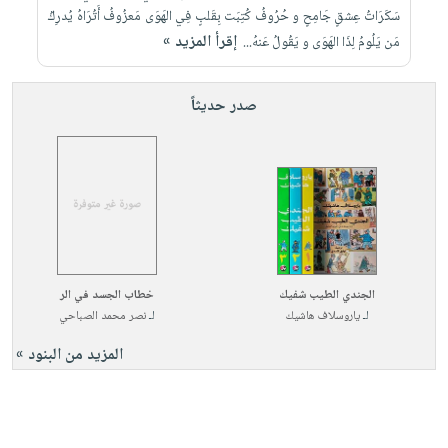
سَكَرَاتُ عِشقٍ جَامِحٍ و حُرُوفُ كُتِبَت بِقَلبٍ فِي الهَوَى مَعزُوفُ أَتُرَاهُ يُدرِكُ
إقرأ المزيد »
مَن يَلُومُ لِذَا الهَوَى و يَقُولُ عَنهُ...
صدر حديثاً
الجندي الطيب شفيك
خطاب الجسد في الر
لـ
ياروسلاف هاشيك
لـ
نصر محمد الصباحي
المزيد من البنود »