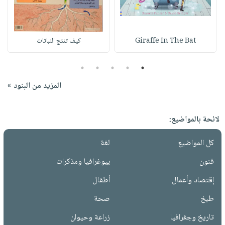
Giraffe In The Bat
كيف تنتج النباتات
5
4
3
2
1
المزيد من البنود »
لائحة بالمواضيع:
كل المواضيع
لغة
فنون
بيوغرافيا ومذكرات
إقتصاد وأعمال
أطفال
طبخ
صحة
تاريخ وجغرافيا
زراعة وحيوان