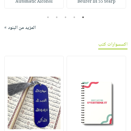
Automatic Alcohol
Beurer IH 55 Yearp
5
4
3
2
1
المزيد من البنود »
اكسسوارات كتب