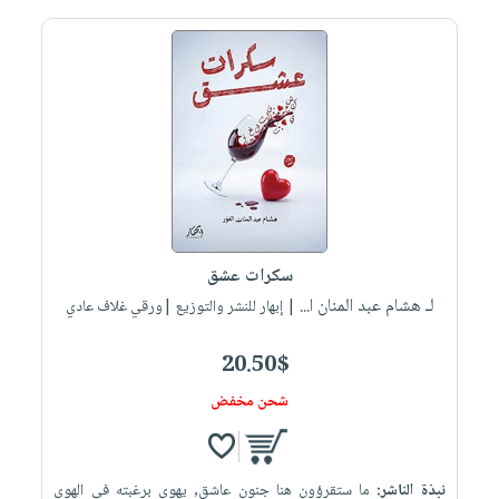
سكرات عشق
لـ هشام عبد المنان ا...
| إبهار للنشر والتوزيع |ورقي غلاف عادي
20.50$
شحن مخفض
نبذة الناشر:
ما ستقرؤون هنا جنون عاشق, يهوي برغبته في الهوى