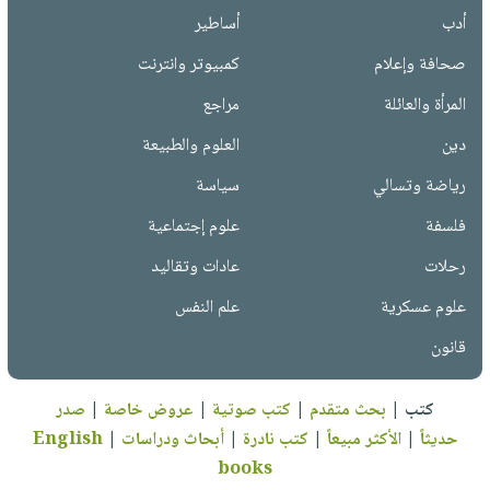
أدب
أساطير
صحافة وإعلام
كمبيوتر وانترنت
المرأة والعائلة
مراجع
دين
العلوم والطبيعة
رياضة وتسالي
سياسة
فلسفة
علوم إجتماعية
رحلات
عادات وتقاليد
علوم عسكرية
علم النفس
قانون
كتب
|
بحث متقدم
|
كتب صوتية
|
عروض خاصة
|
صدر
حديثاً
|
الأكثر مبيعاً
|
كتب نادرة
|
أبحاث ودراسات
|
English
books