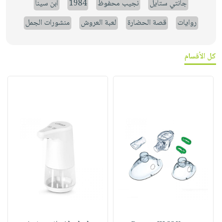
جانتي ستايل
نجيب محفوظ
1984
ابن سينا
روايات
قصة الحضارة
لعبة العروش
منشورات الجمل
كل الأقسام