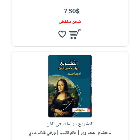
7.50$
شحن مخفض
التشريح دراسات فى الفن
لـ هشام المعداوى
| عالم الكتب |ورقي غلاف عادي