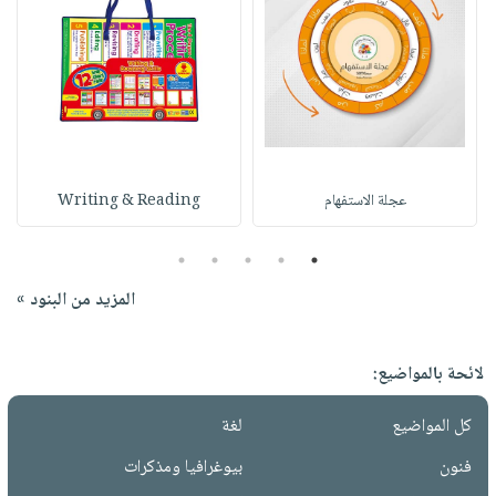
عجلة الاستفهام
Writing & Reading
5
4
3
2
1
المزيد من البنود »
لائحة بالمواضيع:
كل المواضيع
لغة
فنون
بيوغرافيا ومذكرات