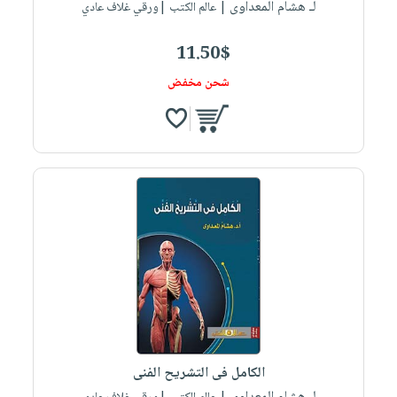
لـ هشام المعداوى
| عالم الكتب |ورقي غلاف عادي
11.50$
شحن مخفض
الكامل فى التشريح الفنى