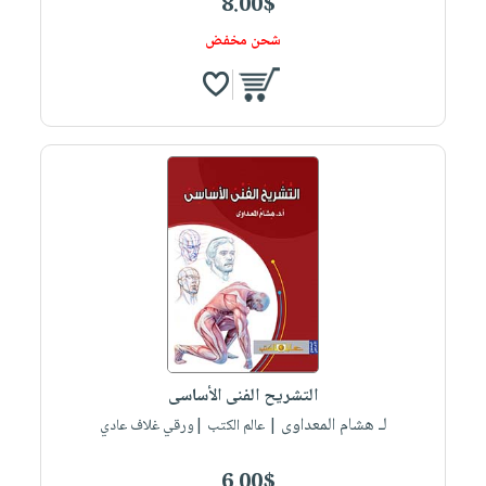
8.00$
شحن مخفض
التشريح الفنى الأساسى
لـ هشام المعداوى
| عالم الكتب |ورقي غلاف عادي
6.00$