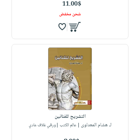
11.00$
شحن مخفض
التشريح للفنانين
لـ هشام المعداوى
| عالم الكتب |ورقي غلاف عادي