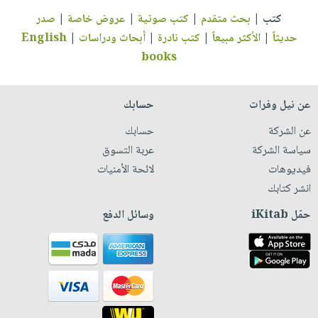
كتب
|
بحث متقدم
|
كتب صوتية
|
عروض خاصة
|
صدر
حديثاً
|
الأكثر مبيعاً
|
كتب نادرة
|
أبحاث ودراسات
|
English
books
عن نيل وفرات
حسابك
عن الشركة
حسابك
سياسة الشركة
عربة التسوق
فيديوهات
لائحة الأمنيات
انشر كتابك
حمّل iKitab
وسائل الدفع