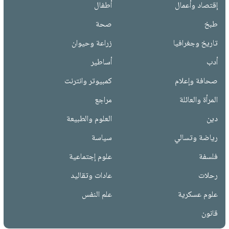
إقتصاد وأعمال
أطفال
طبخ
صحة
تاريخ وجغرافيا
زراعة وحيوان
أدب
أساطير
صحافة وإعلام
كمبيوتر وانترنت
المرأة والعائلة
مراجع
دين
العلوم والطبيعة
رياضة وتسالي
سياسة
فلسفة
علوم إجتماعية
رحلات
عادات وتقاليد
علوم عسكرية
علم النفس
قانون