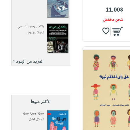
11.00$
شحن مخفض
بكامل رصيدنا - سي
لـ
بولا برودويل
المزيد من البنود »
الأكثر مبيعاً
جيزة جيزة جيزة
لـ
بلال فضل