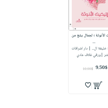
 الأنوثة ؛ لجمال يشع من
...
.
| دار اشراقات
شر |ورقي غلاف عادي
9.50$
10.00$