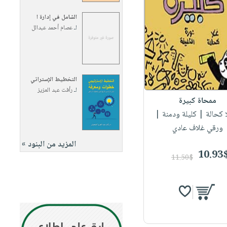
الشامل في إدارة ا
لـ
عصام أحمد عبدالل
التخطيط الإستراتي
لـ
رأفت عبد العزيز
ممحاة كبيرة
ا كحالة
| كليلة ودمنة |
ورقي غلاف عادي
المزيد من البنود »
10.93
11.50$