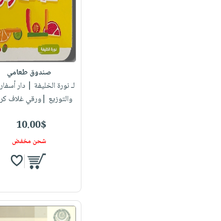
صندوق طعامي
لـ نورة الخليفة
| دار أسفار 
والتوزيع |ورقي غلاف كر
10.00$
شحن مخفض