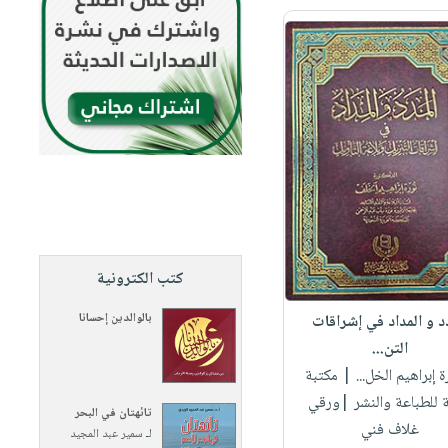
كتب الكترونية
بالوالدين إحسانا
د و المداد في إشراقات
التن...
ة إبراهيم الخل...
| مكتبة
 للطباعة والنشر |ورقي
تائهتان في البحر
غلاف فني
لـ
سمير عبد المجيد