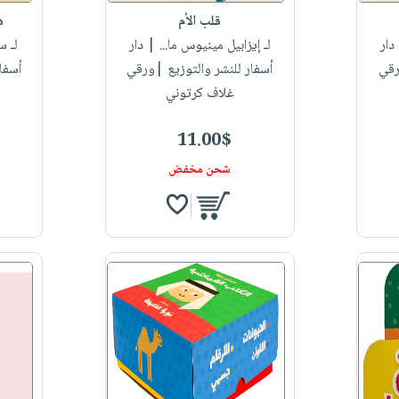
قلب الأم
ه
دار
لـ إيزابيل مينيوس ما...
| دار
لـ س
رقي
أسفار للنشر والتوزيع |ورقي
أسفا
غلاف كرتوني
11.00$
شحن مخفض