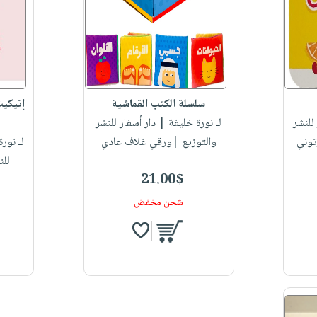
سلسلة الكتب القماشية
إتيكيت
للنشر
لـ نورة خليفة
| دار أسفار للنشر
توني
والتوزيع |ورقي غلاف عادي
لـ نورة‭ ‬خليفة‭ ‬ال..
للن
21.00$
شحن مخفض