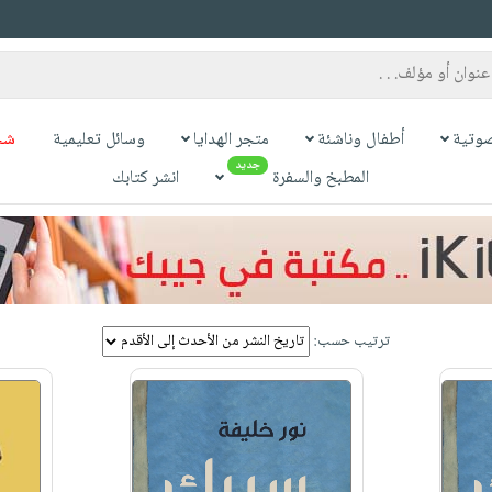
وتية
أطفال وناشئة
متجر الهدايا
وسائل تعليمية
شح
جديد
المطبخ والسفرة
انشر كتابك
ترتيب حسب: