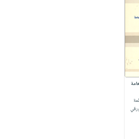
عامة
مة
ورقي