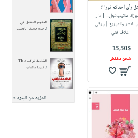
ل رأى أحدكم نورا ؟
وزانا ماتينيانجل...
| دار
المعجم المفصل في
ر للنشر والتوزيع |ورقي
لـ
طاهر يوسف الخطيب
غلاف فني
15.50$
شحن مخفض
الخادمة تراقب The
لـ
فريدا ماكفادن
المزيد من البنود »