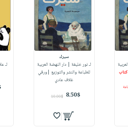
سيرك
عربية
لـ نور خليفة
| دار النهضة العربية
لـ عل
كتاب
للطباعة والنشر والتوزيع |ورقي
غلاف عادي
$
8.50$
10.00$