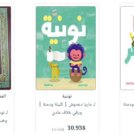
نونية
المد
ودمنة
لـ ماريا دعدوش
| كليلة ودمنة |
ورقي غلاف عادي
لـ نور
وهبة
10.93$
11.50$