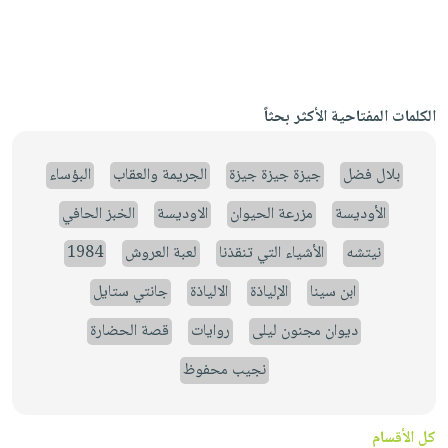
الكلمات المفتاحية الأكثر بحثاً
بلال فضل
جيزة جيزة جيزة
الجريمة والعقاب
البؤساء
الأوديسة
مزرعة الحيوان
الاوديسة
الخبز الحافي
نيتشه
الأشياء التي تنقذنا
لعبة العروش
1984
ابن سينا
الإلياذة
الالياذة
جانتي ستايل
ديوان مجنون ليلى
روايات
قصة الحضارة
نجيب محفوظ
كل الأقسام