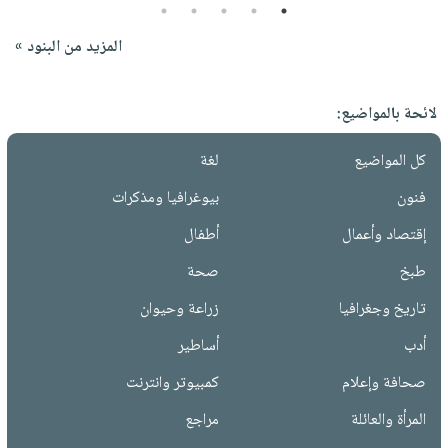
5
4
3
2
1
المزيد من البنود »
لائحة بالمواضيع:
كل المواضيع
لغة
فنون
بيوغرافيا ومذكرات
إقتصاد وأعمال
أطفال
طبخ
صحة
تاريخ وجغرافيا
زراعة وحيوان
أدب
أساطير
صحافة وإعلام
كمبيوتر وانترنت
المرأة والعائلة
مراجع