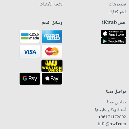
فيديوهات
لائحة الأمنيات
انشر كتابك
حمّل iKitab
وسائل الدفع
تواصل معنا
تواصل معنا
أسئلة يتكرر طرحها
+96171172802
info@nwf.com