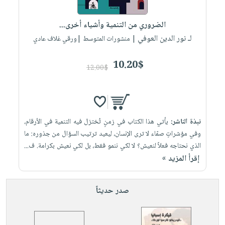
إختياراتنا
تعليمية
أسئلة
إختياراتنا
المواضيع
iKitab
يتكرر
الضروري من التنمية وأشياء أخرى...
كتب
بلا
الأكثر
طرحها
لـ نور الدين العوفي
أكاديمية
| منشورات المتوسط |ورقي غلاف عادي
الصحة
حدود
مبيعاً
تحميل
والعناية
صندوق
أسئلة
وسائل
masmu3
10.20$
الشخصية
القراءة
12.00$
يتكرر
تعليمية
على
جديد
English
طرحها
صندوق
Android
books
الكل
تحميل
القراءة
تحميل
iKitab
أجهزة
جوائز
المطبخ
masmu3
نبذة الناشر:
يأتي هذا الكتاب في زمنٍ تُختزل فيه التنمية في الأرقام،
على
العناية
والسفرة
على
وفي مؤشراتٍ صمّاء لا ترى الإنسان، ليعيد ترتيب السؤال من جذوره: ما
Android
جديد
الشخصية
Apple
الذي نحتاجه فعلاً لنعيش؟ لا لكي ننمو فقط، بل لكي نعيش بكرامة. ف...
تحميل
العناية
إقرأ المزيد »
الكل
iKitab
وتصفيف
أواني
متجر
على
الشعر
صدر حديثاً
الطهي
الهدايا
Apple
العناية
أدوات
بالجسم
أقسام
الخبز