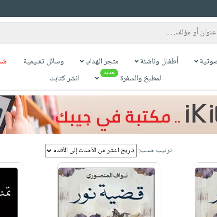
وتية
أطفال وناشئة
متجر الهدايا
وسائل تعليمية
شح
جديد
المطبخ والسفرة
انشر كتابك
ترتيب حسب: