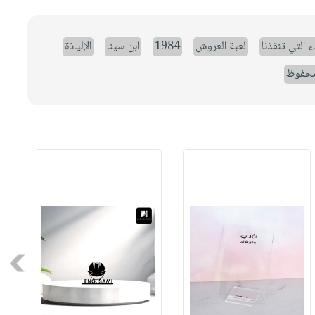
ء التي تنقذنا
لعبة العروش
1984
ابن سينا
الإلياذة
حفوظ
Next