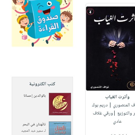
كتب الكترونية
بالوالدين إحسانا
وآثرت الغياب
اف المنصوري
| دريم بوك
ر والتوزيع |ورقي غلاف
عادي
تائهتان في البحر
لـ
سمير عبد المجيد