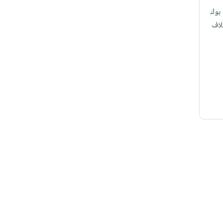
بوك
لاف