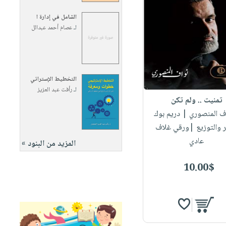
الشامل في إدارة ا
لـ
عصام أحمد عبدالل
التخطيط الإستراتي
لـ
رأفت عبد العزيز
تمنيت .. ولم تكن
اف المنصوري
| دريم بوك
ر والتوزيع |ورقي غلاف
عادي
المزيد من البنود »
10.00$