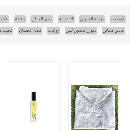
الأوديسة
مزرعة الحيوان
الاوديسة
الخبز الحافي
نيتشه
الأشيا
جانتي ستايل
ديوان مجنون ليلى
روايات
قصة الحضارة
نجيب م