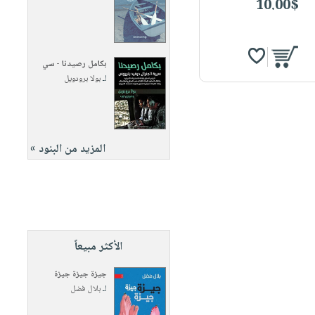
10.00$
بكامل رصيدنا - سي
لـ
بولا برودويل
المزيد من البنود »
الأكثر مبيعاً
جيزة جيزة جيزة
لـ
بلال فضل