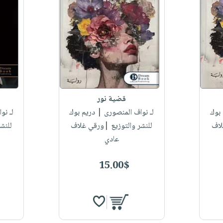
قضية نور
بوك
لـ نواف المنصورى
| دريم بوك
لـ نو
لاف
للنشر والتوزيع |ورقي غلاف
للنش
عادي
15.00$