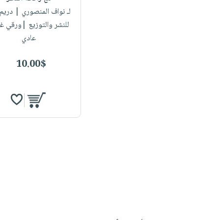
لـ نواف المنصوري
| دريم 
للنشر والتوزيع |ورقي غ
عادي
10.00$