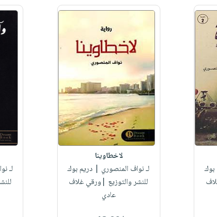
لاخطاوينا
بوك
لـ نواف المنصوري
| دريم بوك
لـ نو
لاف
للنشر والتوزيع |ورقي غلاف
للنش
عادي