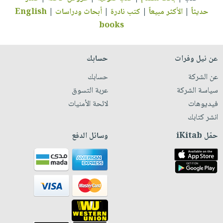
حديثاً
|
الأكثر مبيعاً
|
كتب نادرة
|
أبحاث ودراسات
|
English
books
عن نيل وفرات
حسابك
عن الشركة
حسابك
سياسة الشركة
عربة التسوق
فيديوهات
لائحة الأمنيات
انشر كتابك
حمّل iKitab
وسائل الدفع