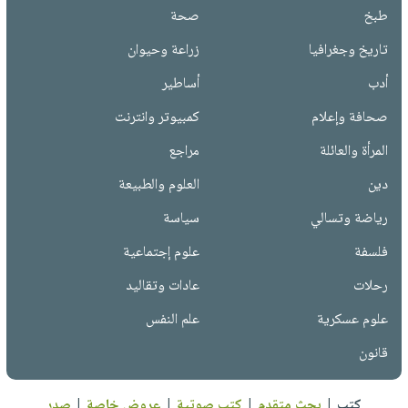
طبخ
صحة
تاريخ وجغرافيا
زراعة وحيوان
أدب
أساطير
صحافة وإعلام
كمبيوتر وانترنت
المرأة والعائلة
مراجع
دين
العلوم والطبيعة
رياضة وتسالي
سياسة
فلسفة
علوم إجتماعية
رحلات
عادات وتقاليد
علوم عسكرية
علم النفس
قانون
كتب
|
بحث متقدم
|
كتب صوتية
|
عروض خاصة
|
صدر