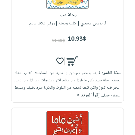
iKitab
تعليمية
أسئلة
Ai
بلا
المواضيع
يتكرر
إختيارات
رحلة صيد
حدود
الأكثر
طرحها
لـ نرمين مجدي
كتب
| كليلة ودمنة |ورقي غلاف عادي
الصحة
أسئلة
مبيعاً
تحميل
أكاديمية
والعناية
يتكرر
وسائل
masmu3
10.93$
الشخصية
صندوق
11.50$
طرحها
تعليمية
على
جديد
القراءة
تحميل
صندوق
Android
English
iKitab
الكل
القراءة
تحميل
books
على
أجهزة
جوائز
المطبخ
masmu3
نبذة الناشر:
قارب واحد، صيادان والعديد من المفاجآت، كتاب أعداد
Android
العناية
والسفرة
على
يصف رحلة صيد بكل ما فيها من مغامرات، ومفاجآت وما لها من آداب.
تحميل
جديد
الشخصية
Apple
البحر فيه كنوز ولكن كيف نحميه من التلوث والأذى؟ سرد لطيف وبسيط
iKitab
العناية
إقرأ المزيد »
للصغار جدا...
الكل
على
وتصفيف
أواني
متجر
Apple
الشعر
الطهي
الهدايا
العناية
أدوات
بالجسم
أقسام
الخبز