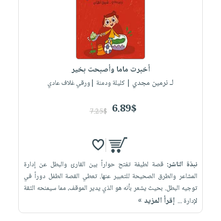
العناية
الأكثر
شحن
أدوات
بالأسنان
مبيعاً
مجاني
المائدة
الحمية
العودة
بنود
الأوعية
والتغذية
للمدارس
مختارة
والتخزين
اشتراكات
اكسسوارات
أخبرت ماما وأصبحت بخير
أدوات
كتب
كل
بحث
لـ نرمين مجدي
المطبخ
| كليلة ودمنة |ورقي غلاف عادي
الاشتراكات
اكسسوارات
متقدم
منزلية
صندوق
6.89$
7.25$
القراءة
اكسسوارات
iKitab
ملابس
نيل
بلا
مطرزات
وفرات
حدود
نبذة الناشر:
قصة لطيفة تفتح حواراً بين القارئ والبطل عن إدارة
حقائب
عن
حسابك
المشاعر والطرق الصحيحة للتعبير عنها. تعطي القصة الطفل دوراً في
حلي
الشركة
توجيه البطل. بحيث يشعر بأنه هو الذي يدير الموقف، مما سيمنحه الثقة
عناية
لائحة
سياسة
إقرأ المزيد »
لإدارة ...
بالذات
الأمنيات
الشركة