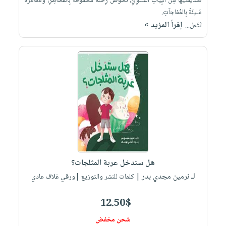
صَديقتَيْها مِنَ البِيَاتِ الشِّتوِيّ، تَخُوضُ رِحلةً مَحفوفةً بِالمَخاطِرِ، وَمُغامَرةً
مَليئَةً بِالمُفاجآتِ.
إقرأ المزيد »
تَتَعل...
هل ستدخل عربة المثلجات؟
لـ نرمين مجدي بدر
| كلمات للنشر والتوزيع |ورقي غلاف عادي
12.50$
شحن مخفض