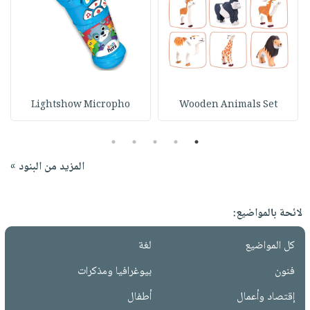
Lightshow Micropho
Wooden Animals Set
5
4
3
2
1
المزيد من البنود »
لائحة بالمواضيع:
كل المواضيع
لغة
فنون
بيوغرافيا ومذكرات
إقتصاد وأعمال
أطفال