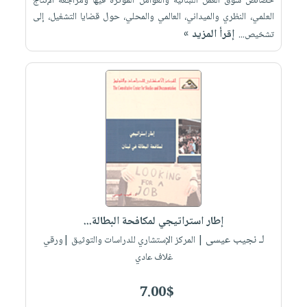
خصائص سوق العمل اللبنانية والعوامل المؤثرة فيها ومراجعة الإنتاج
العلمي، النظري والميداني، العالمي والمحلي، حول قضايا التشغيل، إلى
إقرأ المزيد »
تشخيص...
إطار استراتيجي لمكافحة البطالة...
لـ نجيب عيسى
| المركز الإستشاري للدراسات والتوثيق |ورقي
غلاف عادي
7.00$