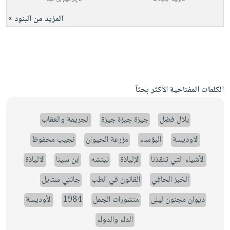
المزيد من البنود »
الكلمات المفتاحية الأكثر بحثاً
بلال فضل
جيزة جيزة جيزة
الجريمة والعقاب
الاوديسة
البؤساء
مزرعة الحيوان
نجيب محفوظ
الأشياء التي تنقذنا
الإلياذة
نيتشه
ابن سينا
الالياذة
الخبز الحافي
القانون في الطب
جانتي ستايل
ديوان مجنون ليلى
منشورات الجمل
1984
الأوديسة
الداء والدواء