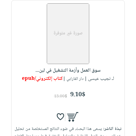
صابون
فيديوهات
عربة
أطفال
أسئلة
التسوق
مناسبات
يتكرر
طرحها
نشرة
الإصدارات
خدمات
نيل
وفرات
انشر
سوق العمل وأزمة التشغيل في لبن...
كتابك
لـ نجيب عيسى
كتاب إلكتروني/epub
| دار الفارابي |
تواصل
معنا
9.10$
13.00$
نبذة الناشر:
يسعى هذا البحث، في ضوء النتائج المستخلصة من تحليل