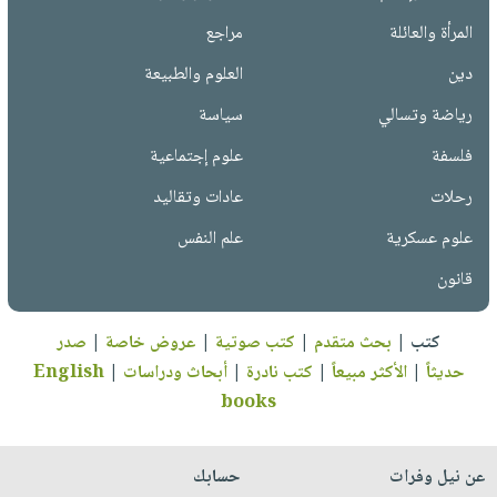
المرأة والعائلة
مراجع
دين
العلوم والطبيعة
رياضة وتسالي
سياسة
فلسفة
علوم إجتماعية
رحلات
عادات وتقاليد
علوم عسكرية
علم النفس
قانون
كتب
|
بحث متقدم
|
كتب صوتية
|
عروض خاصة
|
صدر
حديثاً
|
الأكثر مبيعاً
|
كتب نادرة
|
أبحاث ودراسات
|
English
books
عن نيل وفرات
حسابك