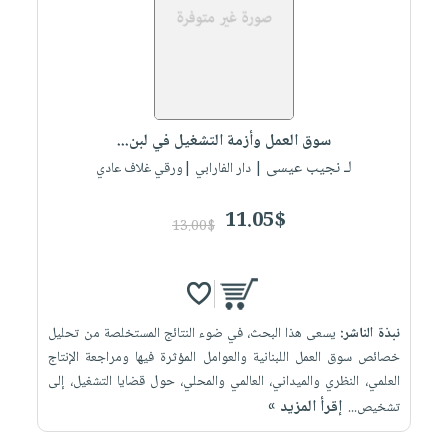
العناية
الأكثر
شحن
أدوات
بالأسنان
مبيعاً
مجاني
المائدة
الحمية
العودة
بنود
الأوعية
والتغذية
للمدارس
مختارة
والتخزين
اشتراكات
اكسسوارات
سوق العمل وأزمة التشغيل في لبن...
أدوات
كتب
كل
بحث
لـ نجيب عيسى
المطبخ
| دار الفارابي |ورقي غلاف عادي
الاشتراكات
اكسسوارات
متقدم
منزلية
صندوق
11.05$
13.00$
القراءة
اكسسوارات
iKitab
ملابس
نيل
بلا
مطرزات
وفرات
حدود
نبذة الناشر:
يسعى هذا البحث، في ضوء النتائج المستخلصة من تحليل
حقائب
عن
حسابك
خصائص سوق العمل اللبنانية والعوامل المؤثرة فيها ومراجعة الإنتاج
حلي
الشركة
العلمي، النظري والميداني، العالمي والمحلي، حول قضايا التشغيل، إلى
عناية
لائحة
سياسة
إقرأ المزيد »
تشخيص...
بالذات
الأمنيات
الشركة