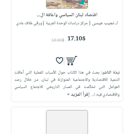
إختياراتنا
تعليمية
أسئلة
إختياراتنا
المواضيع
iKitab
يتكرر
اقتصاد لبنان السياسي واعاقة ال...
كتب
بلا
الأكثر
طرحها
لـ نجيب عيسى
أكاديمية
| مركز دراسات الوحدة العربية |ورقي غلاف عادي
الصحة
حدود
مبيعاً
تحميل
والعناية
صندوق
أسئلة
إختياراتنا
masmu3
17.10$
الشخصية
القراءة
18.00$
يتكرر
وسائل
على
جديد
English
طرحها
تعليمية
Android
books
الكل
تحميل
صندوق
تحميل
iKitab
أجهزة
القراءة
المطبخ
masmu3
نبذة الناشر:
بحث في هذا الكتاب حول الأسباب الفعلية التي أعاقت
على
العناية
والسفرة
على
جوائز
التنمية الاقتصادية والاجتماعية المتوازنة في لبنان، من خلال رصد
Android
جديد
الشخصية
Apple
العوامل التي تحكّمت في المسار التاريخي للاجتماع السياسي
تحميل
العناية
إقرأ المزيد »
والاقتصادي فيه؛ ا...
الكل
iKitab
وتصفيف
أواني
متجر
على
الشعر
الطهي
الهدايا
Apple
العناية
أدوات
بالجسم
أقسام
الخبز