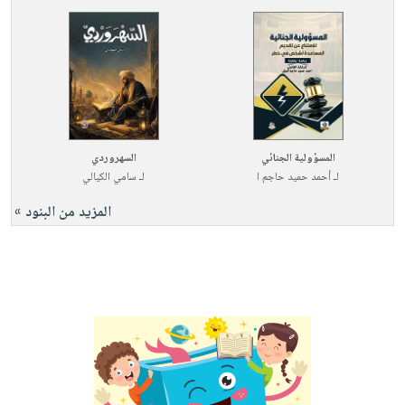
المسؤولية الجنائي
السهروردي
لـ
أحمد حميد حاجم ا
لـ
سامي الكيالي
المزيد من البنود »