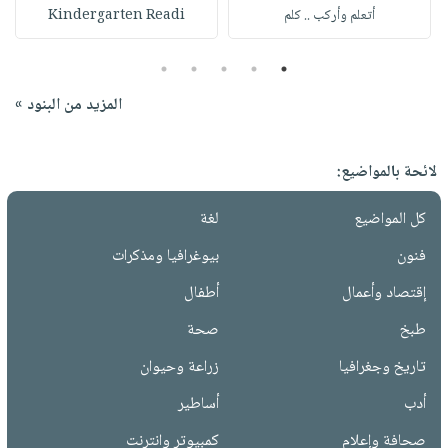
أتعلم وأركب .. كلم
Kindergarten Readi
5
4
3
2
1
المزيد من البنود »
لائحة بالمواضيع:
كل المواضيع
لغة
فنون
بيوغرافيا ومذكرات
إقتصاد وأعمال
أطفال
طبخ
صحة
تاريخ وجغرافيا
زراعة وحيوان
أدب
أساطير
صحافة وإعلام
كمبيوتر وانترنت