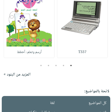
T337
أرسم وتعلم ؛ أخطط
5
4
3
2
1
المزيد من البنود »
لائحة بالمواضيع:
كل المواضيع
لغة