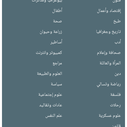
فنون
بيوغرافيا ومذكرات
إقتصاد وأعمال
أطفال
طبخ
صحة
تاريخ وجغرافيا
زراعة وحيوان
أدب
أساطير
صحافة وإعلام
كمبيوتر وانترنت
المرأة والعائلة
مراجع
دين
العلوم والطبيعة
رياضة وتسالي
سياسة
فلسفة
علوم إجتماعية
رحلات
عادات وتقاليد
علوم عسكرية
علم النفس
قانون