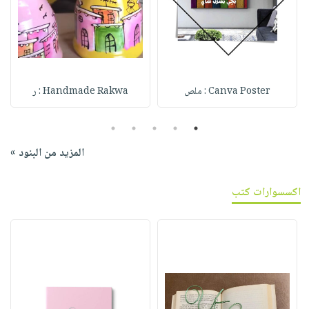
Canva Poster : ملص
Handmade Rakwa : ر
5
4
3
2
1
المزيد من البنود »
اكسسوارات كتب