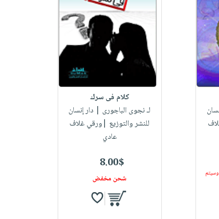
كلام فى سرك
نسان
لـ نجوى الباجورى
| دار إنسان
لاف
للنشر والتوزيع |ورقي غلاف
عادي
8.00$
 وسيتم
شحن مخفض