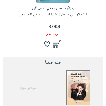
صابون
فيديوهات
عربة
سيميائية المقاومة في النص الرو...
أطفال
أسئلة
التسوق
لـ نجلاء علي مشعل
| مكتبة الآداب |ورقي غلاف عادي
مناسبات
يتكرر
طرحها
نشرة
8.00$
الإصدارات
خدمات
شحن مخفض
نيل
وفرات
انشر
كتابك
صدر حديثاً
تواصل
معنا