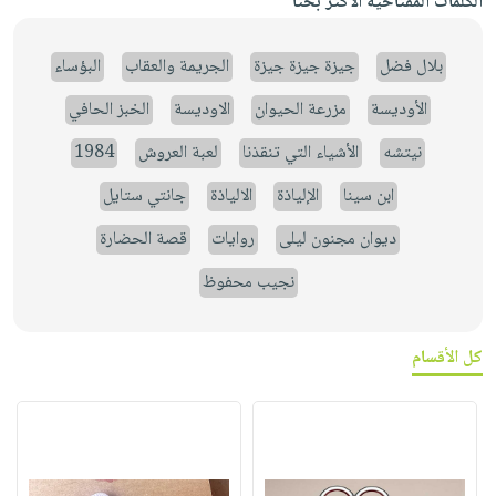
الكلمات المفتاحية الأكثر بحثاً
بلال فضل
جيزة جيزة جيزة
الجريمة والعقاب
البؤساء
الأوديسة
مزرعة الحيوان
الاوديسة
الخبز الحافي
نيتشه
الأشياء التي تنقذنا
لعبة العروش
1984
ابن سينا
الإلياذة
الالياذة
جانتي ستايل
ديوان مجنون ليلى
روايات
قصة الحضارة
نجيب محفوظ
كل الأقسام