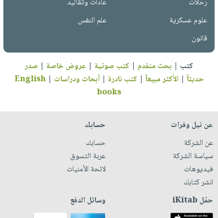
رحلات
عادات وتقاليد
علوم عسكرية
علم النفس
قانون
كتب
|
بحث متقدم
|
كتب صوتية
|
عروض خاصة
|
صدر
حديثاً
|
الأكثر مبيعاً
|
كتب نادرة
|
أبحاث ودراسات
|
English
books
عن نيل وفرات
حسابك
عن الشركة
حسابك
سياسة الشركة
عربة التسوق
فيديوهات
لائحة الأمنيات
انشر كتابك
حمّل iKitab
وسائل الدفع