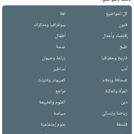
كل المواضيع
لغة
فنون
بيوغرافيا ومذكرات
إقتصاد وأعمال
أطفال
طبخ
صحة
تاريخ وجغرافيا
زراعة وحيوان
أدب
أساطير
صحافة وإعلام
كمبيوتر وانترنت
المرأة والعائلة
مراجع
دين
العلوم والطبيعة
رياضة وتسالي
سياسة
فلسفة
علوم إجتماعية