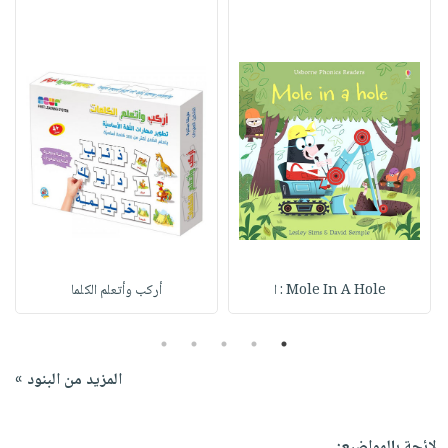
Mole In A Hole : ا
أركب وأتعلم الكلما
5
4
3
2
1
المزيد من البنود »
لائحة بالمواضيع: