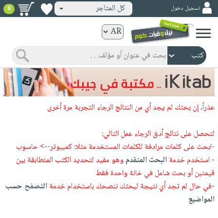
كل المتاجر
تسجيل دخول
0
كتب
ورقية
المواضيع
صدر
كتب
حديثاً
الكترونية
الأكثر
الصفحة
عذراً، إن بحثك لم يجد أي من النتائج الرجاء التجربة مرة أخرى
مبيعاً
الرئيسية
كتب
جوائز
صدر
لتحصل على نتائج أدق الرجاء عمل التالي:
صوتية
شحن
حديثاً
-ابحث على كلمات مرادفة للكلمات المستخدمة مثلا: كمبيوتر--> حاسوب
الصفحة
مخفض
- استخدم خدمة
البحث المتقدم
وهو مفيد لتحديد الكتب المتطابقة بين
الأكثر
الرئيسية
عروض
أطفال
قيمتين أو بحث شامل في خانة واحدة فقط
مبيعاً
masmu3
خاصة
وناشئة
-في حال لم تجد أي نتيجة لبحثك ننصحك باستخدام خدمة
التصفح حسب
كتب
بلا
صفحات
المواضيع
مجانية
الصفحة
وسائل
حدود
مشوقة
الرئيسية