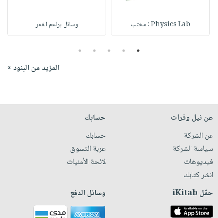
Physics Lab : مختب
وسائل براعم القمر
5
4
3
2
1
المزيد من البنود »
عن نيل وفرات
حسابك
عن الشركة
حسابك
سياسة الشركة
عربة التسوق
فيديوهات
لائحة الأمنيات
انشر كتابك
حمّل iKitab
وسائل الدفع