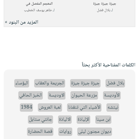
جيزة جيزة جيزة
المعجم المفصل في
لـ
بلال فضل
لـ
طاهر يوسف الخطيب
المزيد من البنود »
الكلمات المفتاحية الأكثر بحثاً
بلال فضل
جيزة جيزة جيزة
الجريمة والعقاب
البؤساء
الأوديسة
مزرعة الحيوان
الاوديسة
الخبز الحافي
نيتشه
الأشياء التي تنقذنا
لعبة العروش
1984
ابن سينا
الإلياذة
الالياذة
جانتي ستايل
ديوان مجنون ليلى
روايات
قصة الحضارة