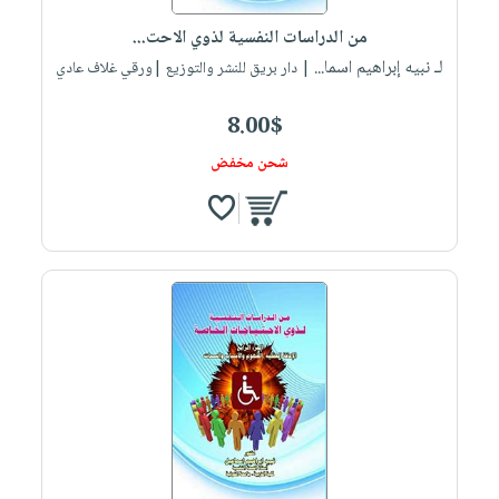
صابون
فيديوهات
عربة
من الدراسات النفسية لذوي الاحت...
أطفال
أسئلة
التسوق
لـ نبيه إبراهيم اسما...
| دار بريق للنشر والتوزيع |ورقي غلاف عادي
مناسبات
يتكرر
طرحها
نشرة
8.00$
الإصدارات
خدمات
شحن مخفض
نيل
وفرات
انشر
كتابك
تواصل
معنا