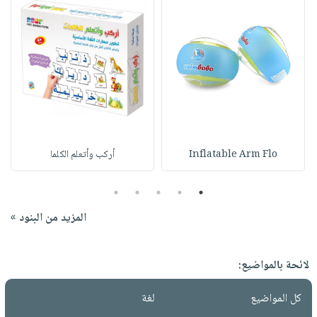
Inflatable Arm Flo
أركب وأتعلم الكلما
5
4
3
2
1
المزيد من البنود »
لائحة بالمواضيع:
كل المواضيع
لغة