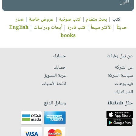
قانون
كتب
|
بحث متقدم
|
كتب صوتية
|
عروض خاصة
|
صدر
حديثاً
|
الأكثر مبيعاً
|
كتب نادرة
|
أبحاث ودراسات
|
English
books
عن نيل وفرات
حسابك
عن الشركة
حسابك
سياسة الشركة
عربة التسوق
فيديوهات
لائحة الأمنيات
انشر كتابك
حمّل iKitab
وسائل الدفع