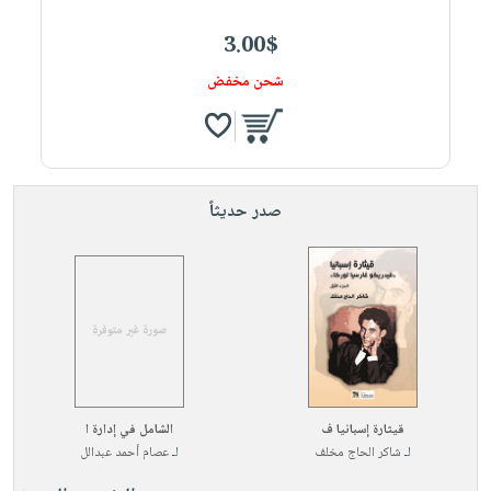
3.00$
شحن مخفض
صدر حديثاً
قيثارة إسبانيا ف
الشامل في إدارة ا
لـ
شاكر الحاج مخلف
لـ
عصام أحمد عبدالل