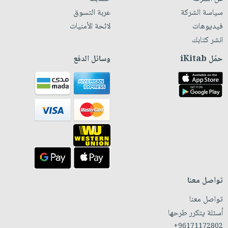
سياسة الشركة
عربة التسوق
فيديوهات
لائحة الأمنيات
انشر كتابك
حمّل iKitab
وسائل الدفع
تواصل معنا
تواصل معنا
أسئلة يتكرر طرحها
+96171172802