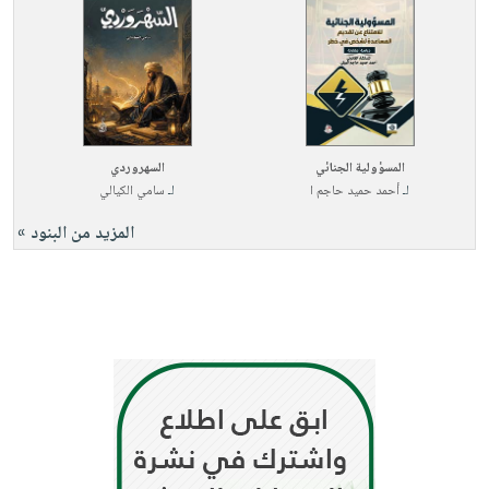
المسؤولية الجنائي
السهروردي
لـ
أحمد حميد حاجم ا
لـ
سامي الكيالي
المزيد من البنود »