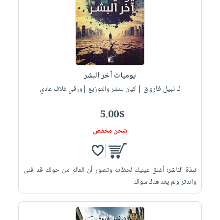
صابون
فيديوهات
عربة
أطفال
أسئلة
التسوق
مناسبات
يتكرر
طرحها
نشرة
الإصدارات
خدمات
يوميات اّخر البشر
نيل
لـ نبيل فاروق
| كيان للنشر والتوزيع |ورقي غلاف عادي
وفرات
انشر
5.00$
كتابك
شحن مخفض
تواصل
معنا
نبذة الناشر:
أغلق عينيك لحظات وتصور أن العالم من حولك قد فنى
واندثر ولم يعد هناك سواك.