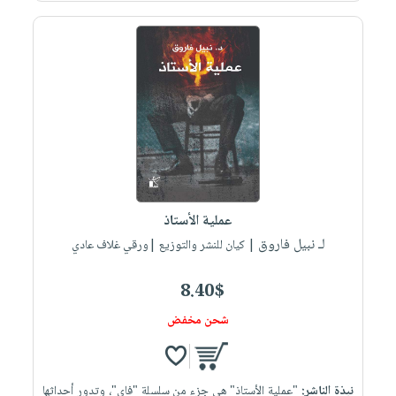
عملية الأستاذ
لـ نبيل فاروق
| كيان للنشر والتوزيع |ورقي غلاف عادي
8.40$
شحن مخفض
نبذة الناشر:
"عملية الأستاذ" هي جزء من سلسلة "فاي"، وتدور أحداثها