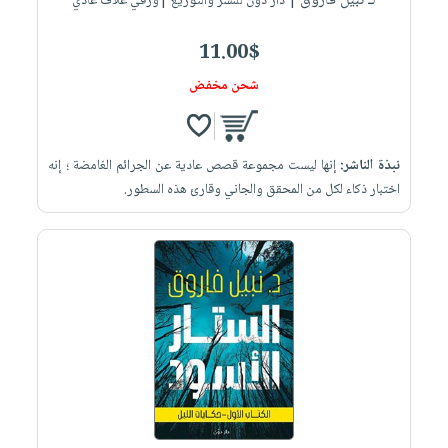
لـ نبيل فاروق
| دار دون للنشر والتوزيع |ورقي غلاف عادي
11.00$
شحن مخفض
نبذة الناشر:
إنها ليست مجموعة قصص عادية عن الجرائم الغامضة ؛ إنه
اختبار ذكاء لكل من المحقق والجاني وقارئ هذه السطور.