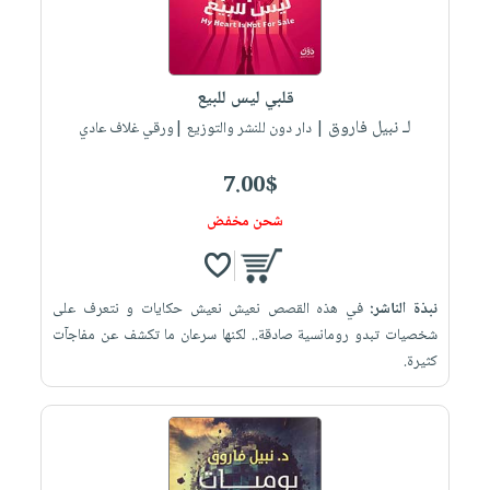
العناية
الأكثر
شحن
أدوات
بالأسنان
مبيعاً
مجاني
المائدة
الحمية
العودة
بنود
الأوعية
قلبي ليس للبيع
والتغذية
للمدارس
مختارة
والتخزين
اشتراكات
لـ نبيل فاروق
| دار دون للنشر والتوزيع |ورقي غلاف عادي
اكسسوارات
أدوات
كتب
كل
بحث
7.00$
المطبخ
الاشتراكات
اكسسوارات
متقدم
شحن مخفض
منزلية
صندوق
القراءة
اكسسوارات
iKitab
ملابس
نيل
نبذة الناشر:
في هذه القصص نعيش نعيش حكايات و نتعرف على
بلا
مطرزات
شخصيات تبدو رومانسية صادقة.. لكنها سرعان ما تكشف عن مفاجآت
وفرات
حدود
كثيرة.
حقائب
عن
حسابك
حلي
الشركة
عناية
لائحة
سياسة
بالذات
الأمنيات
الشركة