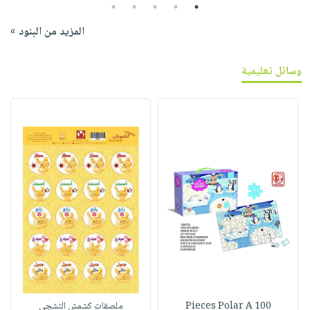
5
4
3
2
1
المزيد من البنود »
وسائل تعليمية
100 Pieces Polar A
ملصقات كشمش التشجي