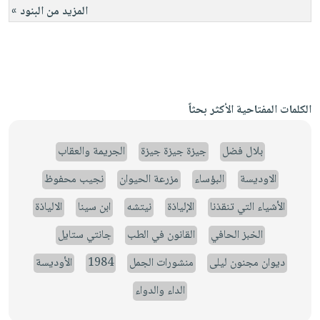
المزيد من البنود »
الكلمات المفتاحية الأكثر بحثاً
بلال فضل
جيزة جيزة جيزة
الجريمة والعقاب
الاوديسة
البؤساء
مزرعة الحيوان
نجيب محفوظ
الأشياء التي تنقذنا
الإلياذة
نيتشه
ابن سينا
الالياذة
الخبز الحافي
القانون في الطب
جانتي ستايل
ديوان مجنون ليلى
منشورات الجمل
1984
الأوديسة
الداء والدواء