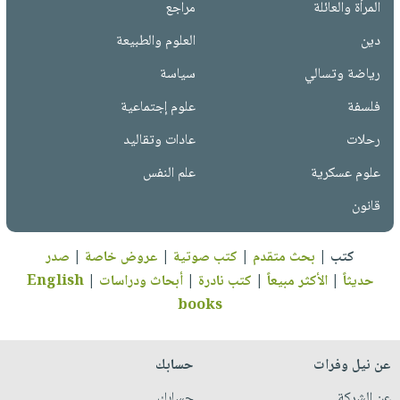
المرأة والعائلة
مراجع
دين
العلوم والطبيعة
رياضة وتسالي
سياسة
فلسفة
علوم إجتماعية
رحلات
عادات وتقاليد
علوم عسكرية
علم النفس
قانون
كتب
|
بحث متقدم
|
كتب صوتية
|
عروض خاصة
|
صدر
حديثاً
|
الأكثر مبيعاً
|
كتب نادرة
|
أبحاث ودراسات
|
English
books
عن نيل وفرات
حسابك
عن الشركة
حسابك