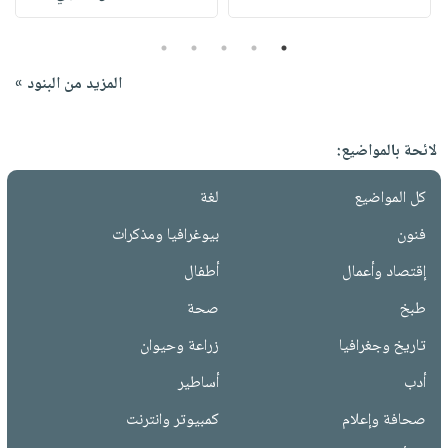
5
4
3
2
1
المزيد من البنود »
لائحة بالمواضيع:
كل المواضيع
لغة
فنون
بيوغرافيا ومذكرات
إقتصاد وأعمال
أطفال
طبخ
صحة
تاريخ وجغرافيا
زراعة وحيوان
أدب
أساطير
صحافة وإعلام
كمبيوتر وانترنت