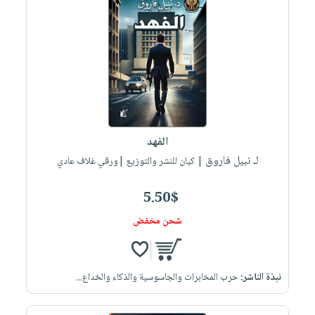
الفهد
لـ نبيل فاروق
| كيان للنشر والتوزيع |ورقي غلاف عادي
5.50$
شحن مخفض
نبذة الناشر:
حرب المخابرات والجاسوسية والذكاء والخداع...