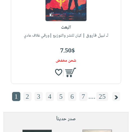
البعث
لـ نبيل فاروق
| كيان للنشر والتوزيع |ورقي غلاف عادي
7.50$
شحن مخفض
1
2
3
4
5
6
7
....
25
صدر حديثاً