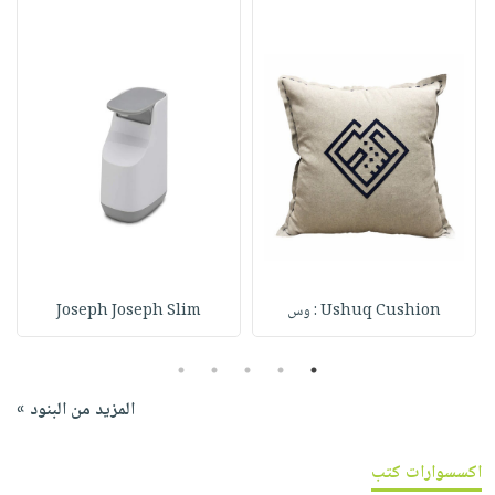
Ushuq Cushion : وس
Joseph Joseph Slim
5
4
3
2
1
المزيد من البنود »
اكسسوارات كتب