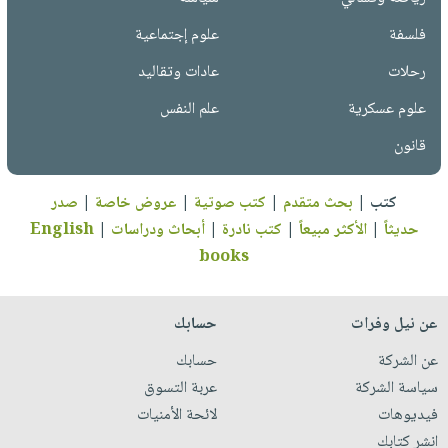
فلسفة
علوم إجتماعية
رحلات
عادات وتقاليد
علوم عسكرية
علم النفس
قانون
كتب
|
بحث متقدم
|
كتب صوتية
|
عروض خاصة
|
صدر
حديثاً
|
الأكثر مبيعاً
|
كتب نادرة
|
أبحاث ودراسات
|
English
books
عن نيل وفرات
حسابك
عن الشركة
حسابك
سياسة الشركة
عربة التسوق
فيديوهات
لائحة الأمنيات
انشر كتابك