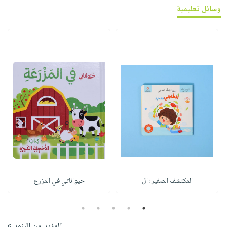
وسائل تعليمية
المكتشف الصغير: ال
حيواناتي في المزرع
5
4
3
2
1
المزيد من البنود »