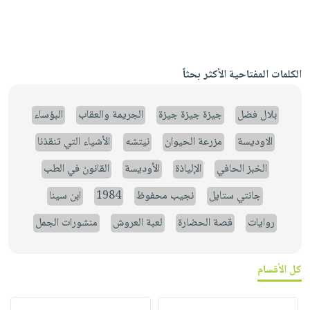
الكلمات المفتاحية الأكثر بحثاً
بلال فضل
جيزة جيزة جيزة
الجريمة والعقاب
البؤساء
الاوديسة
مزرعة الحيوان
نيتشه
الأشياء التي تنقذنا
الخبز الحافي
الإلياذة
الأوديسة
القانون في الطب
جانتي ستايل
نجيب محفوظ
1984
ابن سينا
روايات
قصة الحضارة
لعبة العروش
منشورات الجمل
كل الأقسام