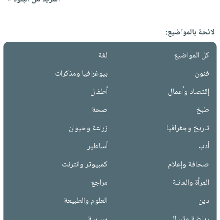
لائحة بالمواضيع:
كل المواضيع
لغة
فنون
بيوغرافيا ومذكرات
إقتصاد وأعمال
أطفال
طبخ
صحة
تاريخ وجغرافيا
زراعة وحيوان
أدب
أساطير
صحافة وإعلام
كمبيوتر وانترنت
المرأة والعائلة
مراجع
دين
العلوم والطبيعة
رياضة وتسالي
سياسة