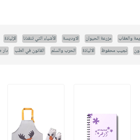
يمة والعقاب
مزرعة الحيوان
الاوديسة
الأشياء التي تنقذنا
الإلياذة
ون
نجيب محفوظ
الالياذة
الحرب والسلم
القانون في الطب
دار 