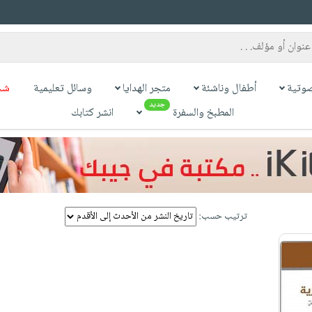
وتية
أطفال وناشئة
متجر الهدايا
وسائل تعليمية
شح
جديد
المطبخ والسفرة
انشر كتابك
ترتيب حسب: