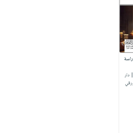
راسة
 دار
ورقي