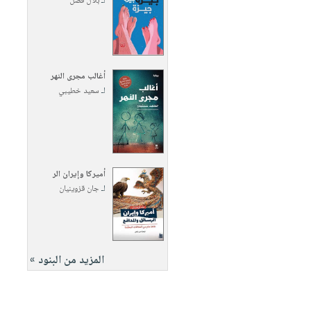
لـ
بلال فضل
أغالب مجرى النهر
لـ
سعيد خطيبي
أميركا وإيران الر
لـ
جان قزوينيان
المزيد من البنود »