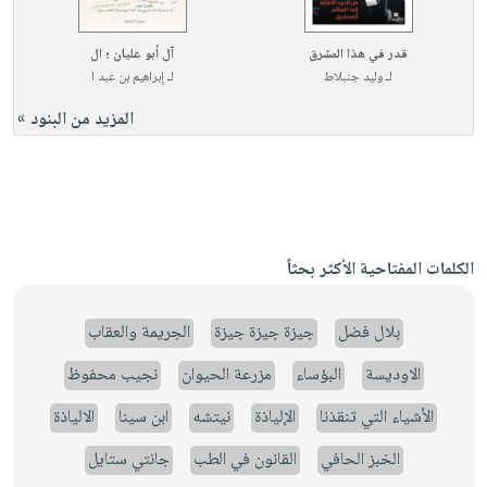
قدر في هذا المشرق
آل أبو عليان ؛ ال
لـ
وليد جنبلاط
لـ
إبراهيم بن عبد ا
المزيد من البنود »
الكلمات المفتاحية الأكثر بحثاً
بلال فضل
جيزة جيزة جيزة
الجريمة والعقاب
الاوديسة
البؤساء
مزرعة الحيوان
نجيب محفوظ
الأشياء التي تنقذنا
الإلياذة
نيتشه
ابن سينا
الالياذة
الخبز الحافي
القانون في الطب
جانتي ستايل