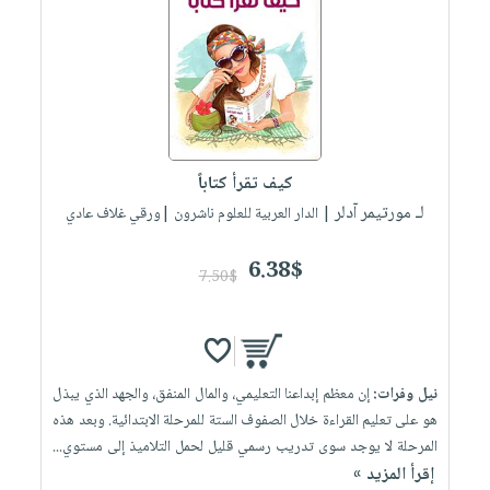
العناية
الأكثر
شحن
أدوات
بالأسنان
مبيعاً
مجاني
المائدة
الحمية
العودة
بنود
الأوعية
والتغذية
للمدارس
مختارة
والتخزين
اشتراكات
اكسسوارات
أدوات
كتب
كل
بحث
كيف تقرأ كتاباً
المطبخ
الاشتراكات
اكسسوارات
متقدم
لـ مورتيمر آدلر
| الدار العربية للعلوم ناشرون |ورقي غلاف عادي
منزلية
صندوق
القراءة
اكسسوارات
6.38$
7.50$
iKitab
ملابس
نيل
بلا
مطرزات
وفرات
حدود
حقائب
عن
حسابك
نيل وفرات:
إن معظم إبداعنا التعليمي، والمال المنفق، والجهد الذي يبذل
حلي
الشركة
هو على تعليم القراءة خلال الصفوف الستة للمرحلة الابتدائية. وبعد هذه
عناية
لائحة
سياسة
المرحلة لا يوجد سوى تدريب رسمي قليل لحمل التلاميذ إلى مستوي...
بالذات
الأمنيات
الشركة
إقرأ المزيد »