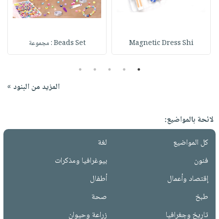
Magnetic Dress Shi
Beads Set : مجموعة
5
4
3
2
1
المزيد من البنود »
لائحة بالمواضيع:
كل المواضيع
لغة
فنون
بيوغرافيا ومذكرات
إقتصاد وأعمال
أطفال
طبخ
صحة
تاريخ وجغرافيا
زراعة وحيوان