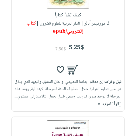
إختياراتنا
تعليمية
أسئلة
إختياراتنا
المواضيع
iKitab
يتكرر
كيف تقرأ كتاباً
كتب
بلا
الأكثر
طرحها
لـ مورتيمر آدلر
كتاب
أكاديمية
| الدار العربية للعلوم ناشرون |
الصحة
حدود
مبيعاً
تحميل
إلكتروني/epub
والعناية
صندوق
أسئلة
إختياراتنا
masmu3
الشخصية
القراءة
يتكرر
وسائل
على
5.25$
جديد
7.50$
English
طرحها
تعليمية
Android
books
الكل
تحميل
صندوق
تحميل
iKitab
أجهزة
القراءة
المطبخ
masmu3
على
العناية
والسفرة
على
جوائز
نيل وفرات:
إن معظم إبداعنا التعليمي، والمال المنفق، والجهد الذي يبذل
Android
جديد
الشخصية
Apple
هو على تعليم القراءة خلال الصفوف الستة للمرحلة الابتدائية. وبعد هذه
تحميل
العناية
المرحلة لا يوجد سوى تدريب رسمي قليل لحمل التلاميذ إلى مستوي...
الكل
iKitab
وتصفيف
إقرأ المزيد »
أواني
متجر
على
الشعر
الطهي
الهدايا
Apple
العناية
أدوات
بالجسم
أقسام
الخبز