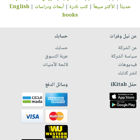
حديثاً
|
الأكثر مبيعاً
|
كتب نادرة
|
أبحاث ودراسات
|
English
books
عن نيل وفرات
حسابك
عن الشركة
حسابك
سياسة الشركة
عربة التسوق
فيديوهات
لائحة الأمنيات
انشر كتابك
حمّل iKitab
وسائل الدفع