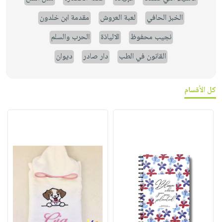
الخبز الحافي
لعبة العروش
مقدمة ابن خلدون
نجيب محفوظ
الالياذة
الحرب والسلم
القانون في الطب
دار صادر
ديوان
كل الأقسام