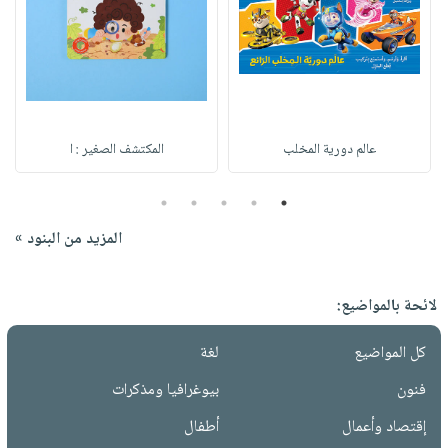
عالم دورية المخلب
المكتشف الصغير : ا
5
4
3
2
1
المزيد من البنود »
لائحة بالمواضيع:
كل المواضيع
لغة
فنون
بيوغرافيا ومذكرات
إقتصاد وأعمال
أطفال