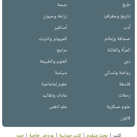
طبخ
صحة
تاريخ وجغرافيا
زراعة وحيوان
أدب
أساطير
صحافة وإعلام
كمبيوتر وانترنت
المرأة والعائلة
مراجع
دين
العلوم والطبيعة
رياضة وتسالي
سياسة
فلسفة
علوم إجتماعية
رحلات
عادات وتقاليد
علوم عسكرية
علم النفس
قانون
كتب
|
بحث متقدم
|
كتب صوتية
|
عروض خاصة
|
صدر