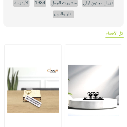
ديوان مجنون ليلى
منشورات الجمل
1984
الأوديسة
الداء والدواء
كل الأقسام