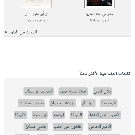
قدر في هذا المشرق
آل أبو عليان ؛ ال
لـ
وليد جنبلاط
لـ
إبراهيم بن عبد ا
المزيد من البنود »
الكلمات المفتاحية الأكثر بحثاً
بلال فضل
جيزة جيزة جيزة
الجريمة والعقاب
الاوديسة
البؤساء
مزرعة الحيوان
نجيب محفوظ
الأشياء التي تنقذنا
الإلياذة
نيتشه
ابن سينا
الالياذة
الخبز الحافي
القانون في الطب
جانتي ستايل