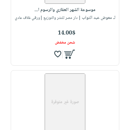
صابون
فيديوهات
عربة
موسوعة الشهر العقاري والرسوم ا...
أطفال
أسئلة
التسوق
لـ معوض عبد التواب
| دار مصر للنشر والتوزيع |ورقي غلاف عادي
مناسبات
يتكرر
طرحها
نشرة
14.00$
الإصدارات
خدمات
شحن مخفض
نيل
وفرات
انشر
كتابك
تواصل
معنا