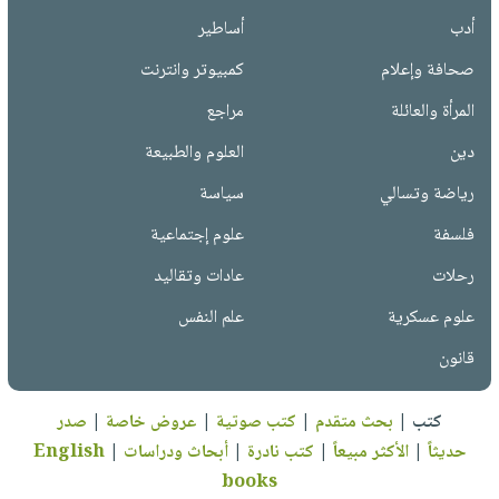
أدب
أساطير
صحافة وإعلام
كمبيوتر وانترنت
المرأة والعائلة
مراجع
دين
العلوم والطبيعة
رياضة وتسالي
سياسة
فلسفة
علوم إجتماعية
رحلات
عادات وتقاليد
علوم عسكرية
علم النفس
قانون
كتب
|
بحث متقدم
|
كتب صوتية
|
عروض خاصة
|
صدر
حديثاً
|
الأكثر مبيعاً
|
كتب نادرة
|
أبحاث ودراسات
|
English
books