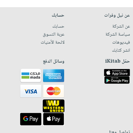
عن نيل وفرات
حسابك
عن الشركة
حسابك
سياسة الشركة
عربة التسوق
فيديوهات
لائحة الأمنيات
انشر كتابك
حمّل iKitab
وسائل الدفع
تواصل معنا