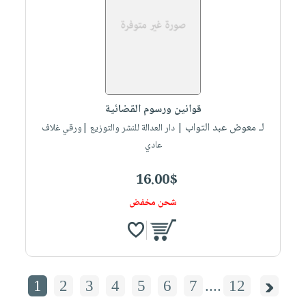
قوانين ورسوم القضائية
لـ معوض عبد التواب
| دار العدالة للنشر والتوزيع |ورقي غلاف
عادي
16.00$
شحن مخفض
1
2
3
4
5
6
7
....
12