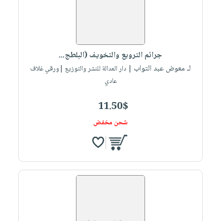
جرائم الترويع والتخويف (البلطج...
لـ معوض عبد التواب
| دار العدالة للنشر والتوزيع |ورقي غلاف
عادي
11.50$
شحن مخفض