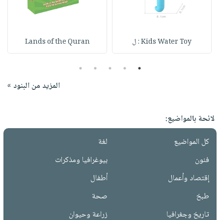
Kids Water Toy : ل
Lands of the Quran
5
4
3
2
1
المزيد من البنود »
لائحة بالمواضيع:
كل المواضيع
لغة
فنون
بيوغرافيا ومذكرات
إقتصاد وأعمال
أطفال
طبخ
صحة
تاريخ وجغرافيا
زراعة وحيوان