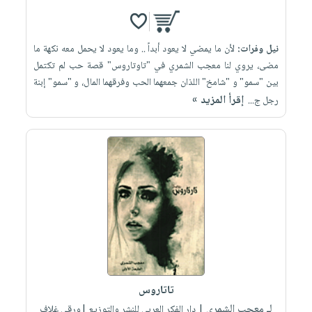
نيل وفرات:
لأن ما يمضي لا يعود أبداً .. وما يعود لا يحمل معه نكهة ما
مضى، يروي لنا معجب الشمري في "تاوتاروس" قصة حب لم تكتمل
بين "سمو" و "شامخ" اللذان جمعهما الحب وفرقهما المال، و "سمو" إبنة
إقرأ المزيد »
رجل ج...
تاتاروس
لـ معجب الشمري
| دار الفكر العربي للنشر والتوزيع |ورقي غلاف