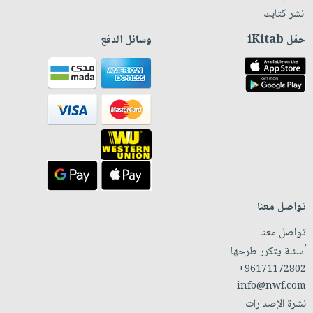
انشر كتابك
حمّل iKitab
وسائل الدفع
تواصل معنا
تواصل معنا
أسئلة يتكرر طرحها
+96171172802
info@nwf.com
نشرة الإصدارات