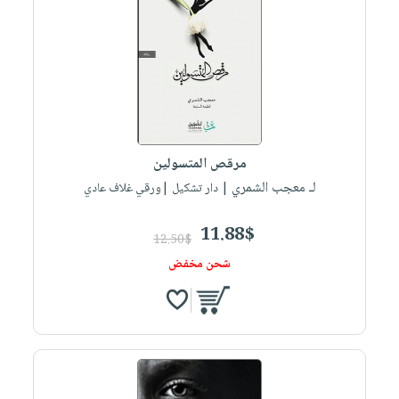
مرقص المتسولين
لـ معجب الشمري
| دار تشكيل |ورقي غلاف عادي
11.88$
12.50$
شحن مخفض