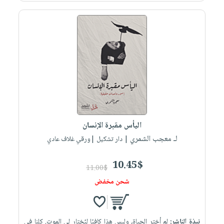
اليأس مقبرة الإنسان
لـ معجب الشمري
| دار تشكيل |ورقي غلاف عادي
10.45$
11.00$
شحن مخفض
نبذة الناشر:
لم أختر الحياة، وليس هذا كافيًا ليُختار لي الموت. كلنا في