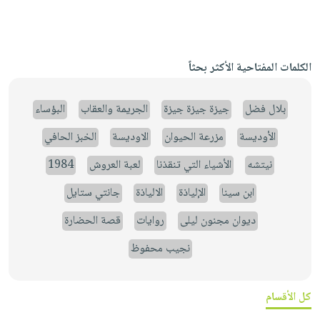
الكلمات المفتاحية الأكثر بحثاً
بلال فضل
جيزة جيزة جيزة
الجريمة والعقاب
البؤساء
الأوديسة
مزرعة الحيوان
الاوديسة
الخبز الحافي
نيتشه
الأشياء التي تنقذنا
لعبة العروش
1984
ابن سينا
الإلياذة
الالياذة
جانتي ستايل
ديوان مجنون ليلى
روايات
قصة الحضارة
نجيب محفوظ
كل الأقسام