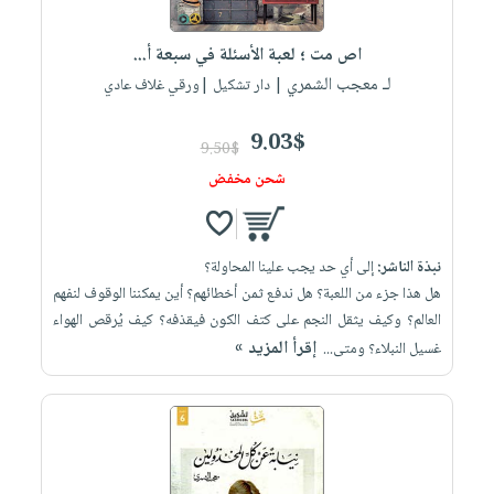
إختياراتنا
تعليمية
أسئلة
إختياراتنا
المواضيع
iKitab
يتكرر
اص مت ؛ لعبة الأسئلة في سبعة أ...
كتب
بلا
الأكثر
طرحها
لـ معجب الشمري
أكاديمية
| دار تشكيل |ورقي غلاف عادي
الصحة
حدود
مبيعاً
تحميل
والعناية
صندوق
أسئلة
وسائل
masmu3
9.03$
الشخصية
القراءة
9.50$
يتكرر
تعليمية
على
جديد
شحن مخفض
English
طرحها
صندوق
Android
books
الكل
تحميل
القراءة
تحميل
iKitab
أجهزة
جوائز
المطبخ
masmu3
نبذة الناشر:
إلى أي حد يجب علينا المحاولة؟
على
العناية
والسفرة
على
هل هذا جزء من اللعبة؟ هل ندفع ثمن أخطائهم؟ أين يمكننا الوقوف لنفهم
Android
جديد
الشخصية
Apple
العالم؟ وكيف يثقل النجم على كتف الكون فيقذفه؟ كيف يُرقص الهواء
تحميل
العناية
إقرأ المزيد »
غسيل النبلاء؟ ومتى...
الكل
iKitab
وتصفيف
أواني
متجر
على
الشعر
الطهي
الهدايا
Apple
العناية
أدوات
بالجسم
أقسام
الخبز