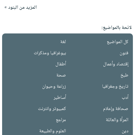
المزيد من البنود »
لائحة بالمواضيع:
كل المواضيع
لغة
فنون
بيوغرافيا ومذكرات
إقتصاد وأعمال
أطفال
طبخ
صحة
تاريخ وجغرافيا
زراعة وحيوان
أدب
أساطير
صحافة وإعلام
كمبيوتر وانترنت
المرأة والعائلة
مراجع
دين
العلوم والطبيعة