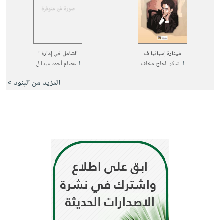
قيثارة إسبانيا ف
الشامل في إدارة ا
لـ
شاكر الحاج مخلف
لـ
عصام أحمد عبدالل
المزيد من البنود »