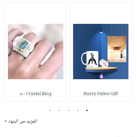
Harry Styles Gift
Crystal Ring : خا
5
4
3
2
1
المزيد من البنود »