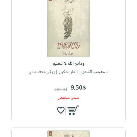
صابون
فيديوهات
عربة
أطفال
أسئلة
التسوق
مناسبات
يتكرر
طرحها
نشرة
الإصدارات
خدمات
نيل
وفرات
ودائع الله لا تضيع
انشر
لـ معجب الشمري
| دار تشكيل |ورقي غلاف عادي
كتابك
تواصل
9.50$
10.00$
معنا
شحن مخفض