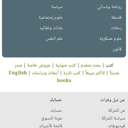
رياضة وتسالي
سياسة
فلسفة
علوم إجتماعية
رحلات
عادات وتقاليد
علوم عسكرية
علم النفس
قانون
كتب
|
بحث متقدم
|
كتب صوتية
|
عروض خاصة
|
صدر
حديثاً
|
الأكثر مبيعاً
|
كتب نادرة
|
أبحاث ودراسات
|
English
books
عن نيل وفرات
حسابك
عن الشركة
حسابك
سياسة الشركة
عربة التسوق
فيديوهات
لائحة الأمنيات