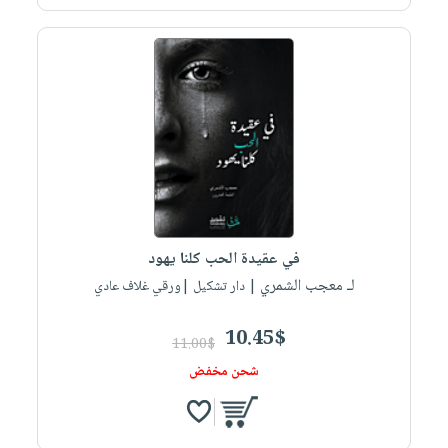
في عقيدة الحب كلنا يهود
لـ معجب الشمري
| دار تشكيل |ورقي غلاف عادي
10.45$
11.00$
شحن مخفض