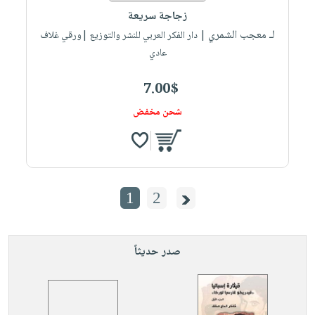
زجاجة سريعة
لـ معجب الشمري
| دار الفكر العربي للنشر والتوزيع |ورقي غلاف
عادي
7.00$
شحن مخفض
1
2
صدر حديثاً