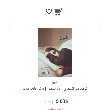
آمين
لـ معجب الشمري
| دار تشكيل |ورقي غلاف عادي
9.03$
9.50$
شحن مخفض